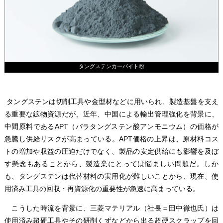
タングステンカーバイト粉
タングステンは切削工具や金型材などに用いられ、製造基盤を支え
る重要な鉱物資源だが、近年、中国による輸出管理強化を背景に、
中間原料であるAPT（パラタングステン酸アンモニウム）の価格が
急騰し供給リスクが高まっている。APT価格の上昇は、原材料コス
トの増加や収益の圧迫だけでなく、製品の安定供給にも影響を及ぼ
す懸念もあることから、製造業にとっては悩ましい問題だ。しか
も、タングステンは代替材料の実用化が難しいことから、現在、使
用済み工具の回収・再資源化の重要性が急速に高まっている。
こうした時流を背景に、三菱マテリアル（社長＝田中徹也氏）は
使用済み超硬工具やその研削くずなどから出る超硬スクラップを回