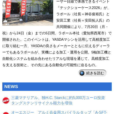
ーザー目線で体感できるイベント
『テックショーケース2026』が、
ラポール（社長＝神谷俊裕氏）と
安田工業（社長＝安田拓人氏）の
共同開催により、7月20日（月・
祝）から24日（金）までの5日間、ラポール本社（愛知県西尾市）で
開催された。このイベントは、YASDAマシンを活用して高精度加工
に取り組む一方、YASDAの良さをメーカーとともに伝えるディーラ
ーでもあるラポールが、実機による加工・運用を公開。5軸加工機と
自動化システムを組み合わせたリアルな現場を通じて、高精度加工
を支える技術と、その先にある自動化の可能性に迫るもの。
続きを読む
NEWS
三菱マテリアル、独H.C. Starckに約5,000万ユーロ投資
タングステンリサイクル能力を増強
オーエスジー アルミ合金用スパイラルタップ「A-SFT-