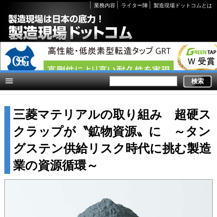
Secondary
業務内容
ライター陣
製造現場ドットコムとは
links
三菱マテリアルの取り組み 超硬ス
クラップが〝鉱物資源〟に ～タン
グステン供給リスク時代に挑む製造
業の資源循環～