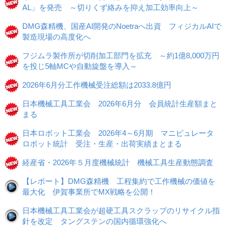
AL」を発売 ～切りくず絡みを抑え加工効率向上～
DMG森精機、国産AI開発のNoetraへ出資 フィジカルAIで
製造現場の高度化へ
フジムラ製作所が切削加工部門を拡充 ～約1億8,000万円
を投じ5軸MCや自動旋盤を導入～
2026年6月分工作機械受注総額は2033.8億円
日本機械工具工業会 2026年6月分 会員統計生産額まと
まる
日本ロボット工業会 2026年4～6月期 マニピュレータ
ロボット統計 受注・生産・出荷実績まとまる
経産省・2026年５月度機械統計 機械工具生産動態調査
【レポート】DMG森精機 工程集約で工作機械の価値を
最大化 伊賀事業所でMX戦略を公開！
日本機械工具工業会が超硬工具スクラップのリサイクル指
針を改定 タングステンの国内循環強化へ