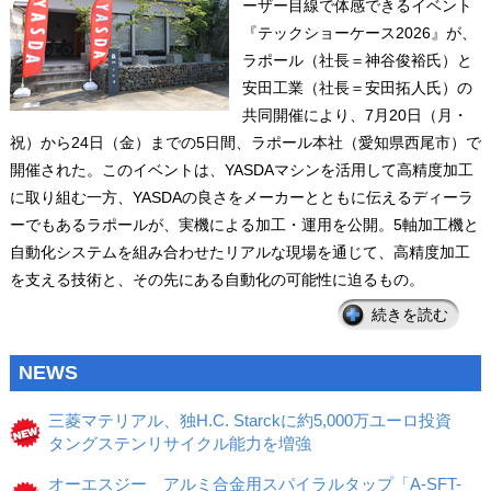
ーザー目線で体感できるイベント
『テックショーケース2026』が、
ラポール（社長＝神谷俊裕氏）と
安田工業（社長＝安田拓人氏）の
共同開催により、7月20日（月・
祝）から24日（金）までの5日間、ラポール本社（愛知県西尾市）で
開催された。このイベントは、YASDAマシンを活用して高精度加工
に取り組む一方、YASDAの良さをメーカーとともに伝えるディーラ
ーでもあるラポールが、実機による加工・運用を公開。5軸加工機と
自動化システムを組み合わせたリアルな現場を通じて、高精度加工
を支える技術と、その先にある自動化の可能性に迫るもの。
続きを読む
NEWS
三菱マテリアル、独H.C. Starckに約5,000万ユーロ投資
タングステンリサイクル能力を増強
オーエスジー アルミ合金用スパイラルタップ「A-SFT-