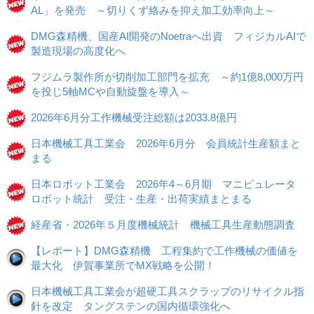
AL」を発売 ～切りくず絡みを抑え加工効率向上～
DMG森精機、国産AI開発のNoetraへ出資 フィジカルAIで
製造現場の高度化へ
フジムラ製作所が切削加工部門を拡充 ～約1億8,000万円
を投じ5軸MCや自動旋盤を導入～
2026年6月分工作機械受注総額は2033.8億円
日本機械工具工業会 2026年6月分 会員統計生産額まと
まる
日本ロボット工業会 2026年4～6月期 マニピュレータ
ロボット統計 受注・生産・出荷実績まとまる
経産省・2026年５月度機械統計 機械工具生産動態調査
【レポート】DMG森精機 工程集約で工作機械の価値を
最大化 伊賀事業所でMX戦略を公開！
日本機械工具工業会が超硬工具スクラップのリサイクル指
針を改定 タングステンの国内循環強化へ