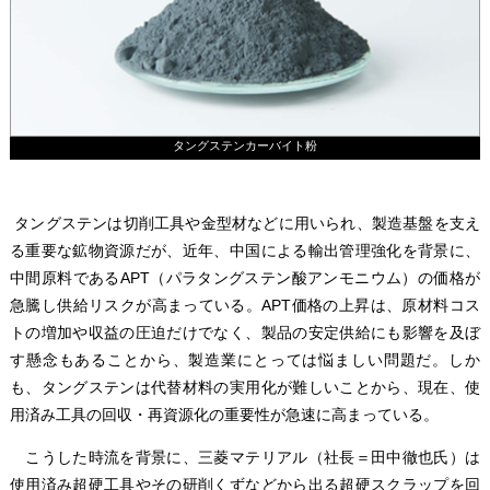
タングステンカーバイト粉
タングステンは切削工具や金型材などに用いられ、製造基盤を支え
る重要な鉱物資源だが、近年、中国による輸出管理強化を背景に、
中間原料であるAPT（パラタングステン酸アンモニウム）の価格が
急騰し供給リスクが高まっている。APT価格の上昇は、原材料コス
トの増加や収益の圧迫だけでなく、製品の安定供給にも影響を及ぼ
す懸念もあることから、製造業にとっては悩ましい問題だ。しか
も、タングステンは代替材料の実用化が難しいことから、現在、使
用済み工具の回収・再資源化の重要性が急速に高まっている。
こうした時流を背景に、三菱マテリアル（社長＝田中徹也氏）は
使用済み超硬工具やその研削くずなどから出る超硬スクラップを回