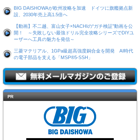
BIG DAISHOWAが欧州攻略を加速 ドイツに旗艦拠点新
設、2030年売上高1.5倍へ
【動画】不二越、富山女子×NACHIの“ガチ検証”動画を公
開！ ～失敗しない最強ドリル完全攻略シリーズでDIYユ
ーザーへ工具の魅力を発信～
三菱マテリアル、1GPa級超高強度銅合金を開発 AI時代
の電子部品を支える「MSP®5-SSH」
PR