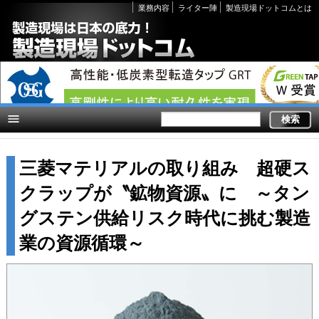
Secondary
業務内容
ライター陣
製造現場ドットコムとは
links
三菱マテリアルの取り組み 超硬ス
クラップが〝鉱物資源〟に ～タン
グステン供給リスク時代に挑む製造
業の資源循環～