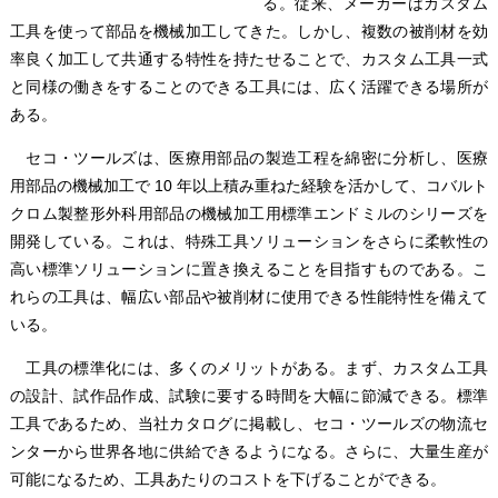
る。従来、メーカーはカスタム
工具を使って部品を機械加工してきた。しかし、複数の被削材を効
率良く加工して共通する特性を持たせることで、カスタム工具一式
と同様の働きをすることのできる工具には、広く活躍できる場所が
ある。
セコ・ツールズは、医療用部品の製造工程を綿密に分析し、医療
用部品の機械加工で 10 年以上積み重ねた経験を活かして、コバルト
クロム製整形外科用部品の機械加工用標準エンドミルのシリーズを
開発している。これは、特殊工具ソリューションをさらに柔軟性の
高い標準ソリューションに置き換えることを目指すものである。こ
れらの工具は、幅広い部品や被削材に使用できる性能特性を備えて
いる。
工具の標準化には、多くのメリットがある。まず、カスタム工具
の設計、試作品作成、試験に要する時間を大幅に節減できる。標準
工具であるため、当社カタログに掲載し、セコ・ツールズの物流セ
ンターから世界各地に供給できるようになる。さらに、大量生産が
可能になるため、工具あたりのコストを下げることができる。