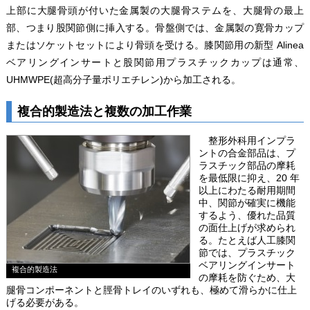
上部に大腿骨頭が付いた金属製の大腿骨ステムを、大腿骨の最上
部、つまり股関節側に挿入する。骨盤側では、金属製の寛骨カップ
またはソケットセットにより骨頭を受ける。膝関節用の新型 Alinea
ベアリングインサートと股関節用プラスチックカップは通常、
UHMWPE(超高分子量ポリエチレン)から加工される。
複合的製造法と複数の加工作業
整形外科用インプラ
ントの合金部品は、プ
ラスチック部品の摩耗
を最低限に抑え、20 年
以上にわたる耐用期間
中、関節が確実に機能
するよう、優れた品質
の面仕上げが求められ
る。たとえば人工膝関
節では、プラスチック
ベアリングインサート
複合的製造法
の摩耗を防ぐため、大
腿骨コンポーネントと脛骨トレイのいずれも、極めて滑らかに仕上
げる必要がある。