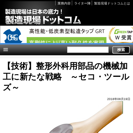
Secondary
業務内容
ライター陣
製造現場ドットコムとは
links
【技術】整形外科用部品の機械加
工に新たな戦略 ～セコ・ツール
ズ～
2018年08月19日