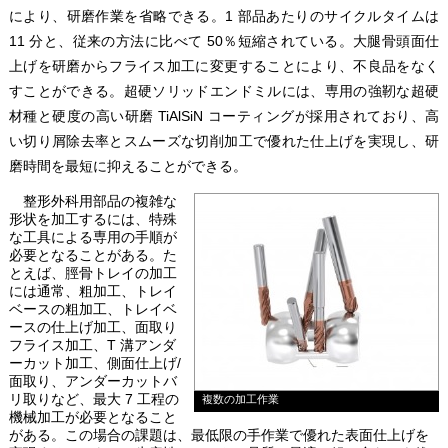
により、研磨作業を省略できる。1 部品あたりのサイクルタイムは
11 分と、従来の方法に比べて 50％短縮されている。大腿骨頭面仕
上げを研磨からフライス加工に変更することにより、不良品をなく
すことができる。超硬ソリッドエンドミルには、専用の強靭な超硬
材種と硬度の高い研磨 TiAlSiN コーティングが採用されており、高
い切り屑除去率とスムーズな切削加工で優れた仕上げを実現し、研
磨時間を最短に抑えることができる。
整形外科用部品の複雑な
形状を加工するには、特殊
な工具による専用の手順が
必要となることがある。た
とえば、脛骨トレイの加工
には通常、粗加工、トレイ
ベースの粗加工、トレイベ
ースの仕上げ加工、面取り
フライス加工、T 溝アンダ
ーカット加工、側面仕上げ/
面取り、アンダーカットバ
リ取りなど、最大 7 工程の
複数の加工作業
機械加工が必要となること
がある。この場合の課題は、最低限の手作業で優れた表面仕上げを