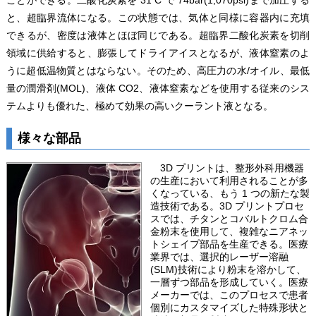
ことができる。二酸化炭素を 31 C で 74bar(1,070psi)まで加圧する
と、超臨界流体になる。この状態では、気体と同様に容器内に充填
できるが、密度は液体とほぼ同じである。超臨界二酸化炭素を切削
領域に供給すると、膨張してドライアイスとなるが、液体窒素のよ
うに超低温物質とはならない。そのため、高圧力の水/オイル、最低
量の潤滑剤(MOL)、液体 CO2、液体窒素などを使用する従来のシス
テムよりも優れた、極めて効果の高いクーラント液となる。
様々な部品
3D プリントは、整形外科用機器
の生産において利用されることが多
くなっている、もう 1 つの新たな製
造技術である。3D プリントプロセ
スでは、チタンとコバルトクロム合
金粉末を使用して、複雑なニアネッ
トシェイプ部品を生産できる。医療
業界では、選択的レーザー溶融
(SLM)技術により粉末を溶かして、
一層ずつ部品を形成していく。医療
メーカーでは、このプロセスで患者
個別にカスタマイズした特殊形状と