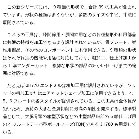
この新シリーズには、 9 種類の形状で、合計 39 の工具が含まれ
ています。形状の種類は多くないが、多数のサイズや半径、寸法に
展開されている。
これらの工具は、膝関節用・股関節用などの各種整形外科用部品
に共通の特徴を加工できるよう設計されているが、骨プレート、脊
椎用部品、その他のコンポーネントにも使用できる。9 種類の形状
はそれぞれ別の機能や用途に対応しており、粗加工、仕上げ加工か
ら T 溝アンダーカット、複雑な形状の部品の細かい仕上げまでの範
囲に対応できる。
たとえば JH770 エンドミルは粗加工用に設計されているが、ソリ
ッドの粗加工またはニアネットシェイプ加工に使用できるよう、4、
5、6 フルートの各スタイルが提供されている。この工具は全体長が
短いため、負荷の大きな金属切削に最高の剛性を発揮する。標準製
品として、大腿骨頭の箱型形状などの小型部品細部の 5 軸仕上げ用
の 4 フルートテーパ型ボールノーズ(TBN)である JH780 も用意して
いる。