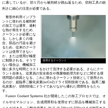
に適しているが、切り刃から被削材が跳ね返るため、切削工具の鋭
利さに細心の注意が必要である。
整形外科用インプラ
ントに使われる被削材
の加工では通常、過剰
な熱が発生するため、
クーラントが必要にな
る。しかし多くの場
合、部品の汚染を避け
るため、従来のクーラ
ントは使用できない
か、または使用が極度
に制限される。そうで
使用するクーラント
ない場合は、機械加工
後に多大な時間とコストをかけて洗浄する必要がある。さらにクー
ラント自体も、従業員の安全衛生や廃棄物処理方針などに関する環
境問題の原因となる。これに替わるクーラント技術として使用され
るのが、超臨界二酸化炭素(scCo2)ドライ切削技術である。臨界二酸
化炭素が、切削領域にドライでありながら優れた潤滑性をもたら
す。
Fusion Coolant Systems 社が開発したこの加工プロセスでは、オ
イルやエマルジョン、合成潤滑剤を使用せずに部品を機械加工する