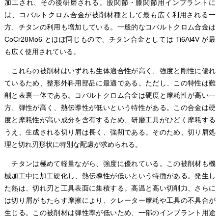
加工され、その後研磨される。股関節・膝関節用インプラントに
は、コバルトクロム合金が被削材種として最も広く利用される一
方、チタンの利用も増加している。一般的なコバルトクロム合金は
CoCr28Mo6 とほぼ同じもので、チタン合金としては Ti6Al4V が最
も広く使用されている。
これらの被削材はいずれも生体適合性が高く、強度と剛性に優れ
ているため、整形外科用部品に最適である。ただし、この特性は難
削と表裏一体である。コバルトクロム合金は硬度と摩耗性が高い一
方、弾性が高く、熱伝導性が低いという特性がある。この合金は硬
度と摩耗性が高い成分を含有するため、研磨工具がひどく摩耗する
うえ、生成される切り屑は長く、強靭である。そのため、切り屑処
理と切れ刃形状に特別な配慮が求められる。
チタンは極めて軽量ながら、強度に優れている。この被削材も機
械加工中に加工硬化し、熱伝導性が低いという特徴がある。発生し
た熱は、切れ刃と工具表面に集積する。高温と高い切削力、さらに
は切り屑がもたらす摩擦により、クレーター摩耗や工具の不具合が
生じる。この被削材は弾性率が低いため、一部のインプラント用途