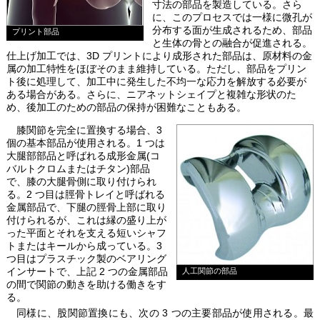
寸法の部品を製造している。さら
に、このプロセスでは一様に微孔が
分布する面が生成されるため、部品
プリント部品
と生体の骨との融合が促進される。
仕上げ加工では、3D プリントにより成形された部品は、原材料の金
属の加工特性をほぼそのまま維持している。ただし、部品をプリン
ト後に処理して、加工中に発生した不均一な応力を解放する必要が
ある場合がある。さらに、ニアネットシェイプと複雑な形状のた
め、後加工のための部品の保持が困難なこともある。
膝関節を完全に置換する場合、3
個の基本部品が使用される。1 つは
大腿部部品と呼ばれる成形金属(コ
バルトクロムまたはチタン)部品
で、膝の大腿骨側に取り付けられ
る。2 つ目は脛骨トレイと呼ばれる
金属部品で、下腿の脛骨上部に取り
付けられるが、これは縁の盛り上が
った平面とそれを支える短いシャフ
トまたはキールから成っている。3
つ目はプラスチック製のベアリング
インサートで、上記 2 つの金属部品
人工関節の部品
の間で関節の動きを助ける働きをす
る。
同様に、股関節置換にも、次の 3 つの主要部品が使用される。最