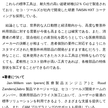
これらの標準工具は、耐久性の高い超硬材種(12％ Co)で製造され
ており、セコ・ツールズが社内で開発した研磨 TiAlSiN HXT コーテ
ィングを採用している。
結論としては、世界的な人口動態と経済動向から、高度な整形外
科用部品に対する需要が今後も高まることは確実である。また、消
費者の希望と、競合他社との差別化を図ろうとしている医療用部品
メーカーの決断とが相まって、患者個別の要件に対応するようにカ
スタマイズされた整形外科用部品の開発がますます進むだろう。意
外なことに、従来使用されてきたカスタム工具ほど特殊なものでな
くても、柔軟性とコスト効率が高い工具であれば、各種部品の特殊
形状を加工することができるのである。
●著者について
Jan-Willem van Iperen(医療製品エンジニア)と Ruud
Zanders(Jabro 製品マネージャー)は、セコ・ツールズ開発チームの
メンバー。医療用部品のフライス加工において、ユーザーが最適の
標準ソリューションを利用できるよう、さまざまな支援を提供して
いる。また、CAM プログラミングのサポートも提供している。