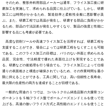
そのため、整形外科用部品メーカーは通常、フライス加工後に研
磨加工を実施して、求められる品質に仕上げている。しかし、研磨
加工には時間がかかるため、製造効率と柔軟性全般に悪影響が及
ぶ。また、研磨工程では高温が発生し、研磨する部品に負荷がかか
るため、部品の寸法誤差が発生しやすくなり、製品の強度と性能に
影響する点にも考慮が必要である。
高度な切削ツールや高速フライス加工を活用すれば、研磨工程を
支援することができ、場合によっては研磨工程をなくすことも可能
である。このフライス加工の目標は、バリのない外面と求められる
品質、完全性、寸法精度で優れた表面仕上げを実現することであ
る。研磨などの後処理を行う場合でも、フライス加工によって仕様
通りの表面粗さと構造が確保されているため、その作業時間を最小
限に抑えることができる。工具に関しては、高い信頼性と長寿命、
最大限の生産性の両方を達成することが目標である。
一般的な用途の 1 つでは、コバルトクロム鋳造品製の大腿骨コン
ポーネントを 5 軸フライス盤でボールノーズエンドミルを使って仕
上げる。高速の倣いフライス方式と高性能のエンドミルを使うこと