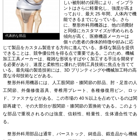
しい被削材の採用により、インプラ
ントはさらに軽量化し、強度が高ま
っており、最大 25 年間、人体内で機
能できるまでになっている。さら
に、整形外科用機器は、他の消費財
と同様にカスタマイズが求められる
代表的な部品
傾向が高く、医療機器メーカーは
個々の患者の身体的特徴や好みに応
じて製品をカスタム製造する方向に進んでいる。多様な製品を提供
できることは、競争優位性を得る点で重要である。このため、機械
加工工具メーカーは、複雑な形状をすばやく加工する手法を開発す
る必要があり、速度と柔軟性に優れた切削工具技術に焦点を当てて
いる。最先端の製造技術には、3D プリンティングや機械加工時の高
度な冷却技術などがある。
整形外科用機器には、人工股関節・膝関節の部品、肘・足首の人
工関節、外傷修復器具、脊椎用プレート、各種修復用ピン、ロッ
ド、ファスナなどがある。この市場の 40％以上を占めているのは関
節再建で、その大部分が股関節・膝関節の置換術である。このよう
な部品で重視されるのは強度、信頼性、軽量性、生体適合性であ
る。
整形外科用部品は通常、バーストック、鋳造品、鍛造品から機械