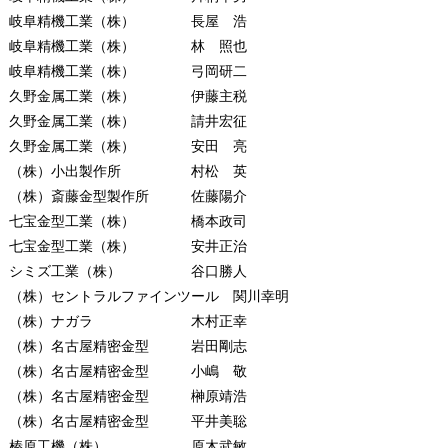
岐阜精機工業（株） 長屋 浩
岐阜精機工業（株） 林 照也
岐阜精機工業（株） 弓岡研二
久野金属工業（株） 伊藤主税
久野金属工業（株） 請井宏征
久野金属工業（株） 安田 亮
（株）小出製作所 村松 英
（株）斎藤金型製作所 佐藤陽介
七宝金型工業（株） 橋本政司
七宝金型工業（株） 安井正治
シミズ工業（株） 谷口勝人
（株）セントラルファインツール 関川幸明
（株）ナガラ 木村正幸
（株）名古屋精密金型 岩田剛志
（株）名古屋精密金型 小嶋 敬
（株）名古屋精密金型 榊原靖浩
（株）名古屋精密金型 平井美聡
榛原工機（株） 原木武敏