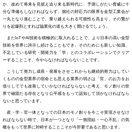
か、改めて将来を見据え迫り来る新時代に、予測しがたい脅威に十
分な準備もしなければならず、個社の対応力の限界を金型工業会が
一丸となり進むことで、乗り越えられる可能性も高まり、その繋が
りを起爆剤とすれば協業化の道も大きく開けるでしょう。
またIoTやAI技術を積極的に取入れることで、より日本の高い金型
技術を世界に誇示し続けることもでき、そのためにも新しい知識、
不足している研究・開発力を「学」とのコラボレーションでクリア
ーすることこそ、今やらなければならないことです。
こうして努力し成長・発展をさせこれからも継続的努力はしてい
くものの金型業界の宿命とも思える業界の弱さは「官」のお力をお
借りしてでも改善していかなければならないと考え、モノ創りの世
界で確固たる存在となり公平感をもって認知して頂かなければなら
ないと思っています。
産・学・官一体となっての日本のモノ創りを今こそ実現させなけ
ればならない時で、日本が一つとなり「一致団結・一心不乱」の気
概をもって世界に対峙することこそが今肝要であると思います。