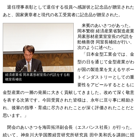
退任理事表彰として退任する役員へ感謝状と記念品が贈呈された
あと、国家褒章者と現代の名工受賞者に記念品が贈呈された。
来賓のあいさつがあった。
岡本繁樹 経済産業省製造産業
局素形材産業室室長の代読を
舩橋善啓 同室長補佐が行い、
次のように述べた。
「日本金型工業会では、金
型の日を通じて金型産業がわ
が国の製造業を支えるサポー
経済産業省 岡本素形材室長の代読をする舩
トインダストリーとしての重
橋室長補佐
要性をアピールするとともに
金型産業の一層の発展に大きく貢献してきました。改めて深く敬意
を表する次第です。今回受賞された皆様は、永年に亘り事に精励さ
れ、後輩の指導・育成に尽力されたことが深く評価されたことだと
思います。」
閉会のあいさつを海田拓洋副会長（エスバンス社長）が行った。
続いて、神奈川大学国際経営研究所研究員 田中美和氏を講師に招