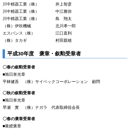
川中精器工業（株） 井上智彦
川中精器工業（株） 中江雅弥
川中精器工業（株） 島 翔太
（株）伊吹機械 北川孝一郎
エスバンス（株） 江口直利
（株）タカギ 村田親穂
平成30年度 褒章・叙勲受章者
〇春の叙勲受章者
■旭日単光章
平林健吾 （株）サイベックコーポレーション 顧問
〇秋の叙勲受章者
■旭日単光章
早瀬 實 （株）ナガラ 代表取締役会長
〇春の褒章受章者
■黄綬褒章