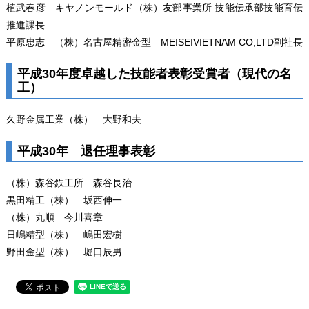
植武春彦 キヤノンモールド（株）友部事業所 技能伝承部技能育伝
推進課長
平原忠志 （株）名古屋精密金型 MEISEIVIETNAM CO;LTD副社長
平成30年度卓越した技能者表彰受賞者（現代の名
工）
久野金属工業（株） 大野和夫
平成30年 退任理事表彰
（株）森谷鉄工所 森谷長治
黒田精工（株） 坂西伸一
（株）丸順 今川喜章
日嶋精型（株） 嶋田宏樹
野田金型（株） 堀口辰男