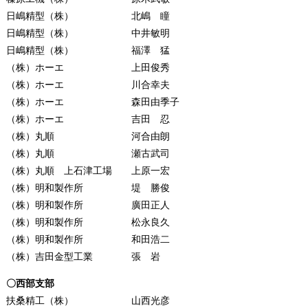
日嶋精型（株） 北嶋 瞳
日嶋精型（株） 中井敏明
日嶋精型（株） 福澤 猛
（株）ホーエ 上田俊秀
（株）ホーエ 川合幸夫
（株）ホーエ 森田由季子
（株）ホーエ 吉田 忍
（株）丸順 河合由朗
（株）丸順 瀬古武司
（株）丸順 上石津工場 上原一宏
（株）明和製作所 堤 勝俊
（株）明和製作所 廣田正人
（株）明和製作所 松永良久
（株）明和製作所 和田浩二
（株）吉田金型工業 張 岩
〇西部支部
扶桑精工（株） 山西光彦