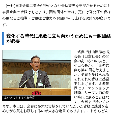
(一社)日本金型工業会が中心となり金型業界を発展させるためにも
会員企業の皆様はもとより、関連団体の皆様、更には官公庁の皆様
の更なるご指導・ご鞭撻ご協力をお願い申し上げる次第で御座いま
す。
変化する時代に果敢に立ち向かうためにも一致団結
が必要
式典では山田徹志 副
会長（日章社長）の開
会のあいさつのあと、
小出会長が、「金型式
典も第45回を数えまし
た。受賞を受けられる
それぞれの皆様に感謝
申し上げます。金型業
界はリーマンショック
以降、リーマン前の良
い時代に戻ることはな
あいさつをする小出会長
く、今日まで続いてい
ます。本日は、業界に多大な貢献をしていただいた皆様に感謝を込
めながら賞をお渡しするのが大きな趣旨であります。これからどん