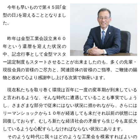
今年も早いもので第４５回｢金
型の日｣を迎えることとなりまし
た。
昨年は金型工業会設立来６０
年という還暦を迎えた状況の
中、記念行事として金型マスタ
ー認定制度もスタートさせることが出来ましたのも、多くの先輩・
現役会員の皆様のご尽力と、関連団体の皆様のご指導、ご鞭撻の賜
物と改めて心より感謝申し上げる次第で御座います。
現在私たちを取り巻く環境は百年に一度の変革期が到来している
と言われるような、そんな時代に遭遇していることも事実でしょう
し、さまざまな部分で従来にはない状況に措かれながら、さらには
リーマンショックから１０年が経過しても未だそれ以前の状態には
回復しておらず、むしろ新たな経済社会の矛盾すら生じ今も直拡大
しているような心配すらしなければならない状況にあります。
そのような時代に我々はどのような工業会を模索すればよいの