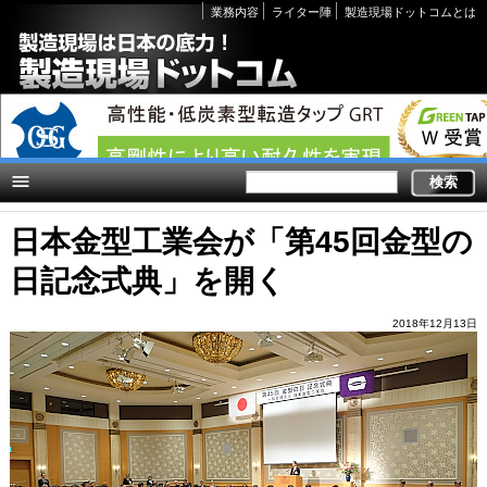
Secondary
業務内容
ライター陣
製造現場ドットコムとは
links
日本金型工業会が「第45回金型の
日記念式典」を開く
2018年12月13日