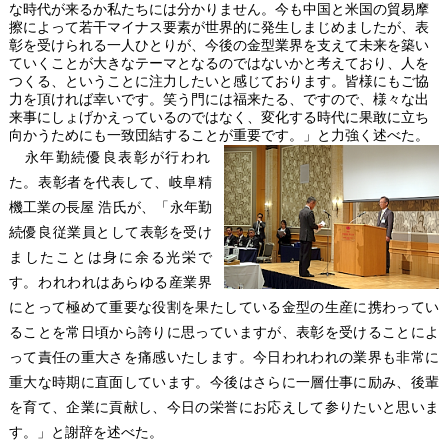
な時代が来るか私たちには分かりません。今も中国と米国の貿易摩
擦によって若干マイナス要素が世界的に発生しまじめましたが、表
彰を受けられる一人ひとりが、今後の金型業界を支えて未来を築い
ていくことが大きなテーマとなるのではないかと考えており、人を
つくる、ということに注力したいと感じております。皆様にもご協
力を頂ければ幸いです。笑う門には福来たる、ですので、様々な出
来事にしょげかえっているのではなく、変化する時代に果敢に立ち
向かうためにも一致団結することが重要です。」と力強く述べた。
永年勤続優良表彰が行われ
た。表彰者を代表して、岐阜精
機工業の長屋 浩氏が、「永年勤
続優良従業員として表彰を受け
ましたことは身に余る光栄で
す。われわれはあらゆる産業界
にとって極めて重要な役割を果たしている金型の生産に携わってい
ることを常日頃から誇りに思っていますが、表彰を受けることによ
って責任の重大さを痛感いたします。今日われわれの業界も非常に
重大な時期に直面しています。今後はさらに一層仕事に励み、後輩
を育て、企業に貢献し、今日の栄誉にお応えして参りたいと思いま
す。」と謝辞を述べた。