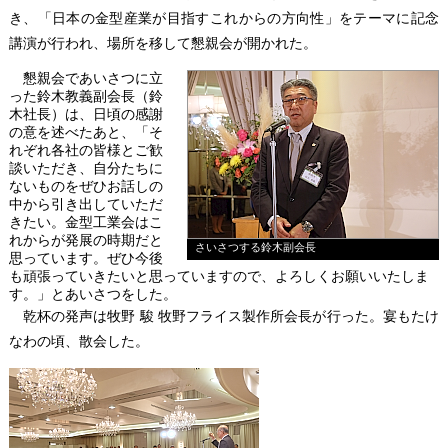
き、「日本の金型産業が目指すこれからの方向性」をテーマに記念
講演が行われ、場所を移して懇親会が開かれた。
懇親会であいさつに立
った鈴木教義副会長（鈴
木社長）は、日頃の感謝
の意を述べたあと、「そ
れぞれ各社の皆様とご歓
談いただき、自分たちに
ないものをぜひお話しの
中から引き出していただ
きたい。金型工業会はこ
れからが発展の時期だと
さいさつする鈴木副会長
思っています。ぜひ今後
も頑張っていきたいと思っていますので、よろしくお願いいたしま
す。」とあいさつをした。
乾杯の発声は牧野 駿 牧野フライス製作所会長が行った。宴もたけ
なわの頃、散会した。