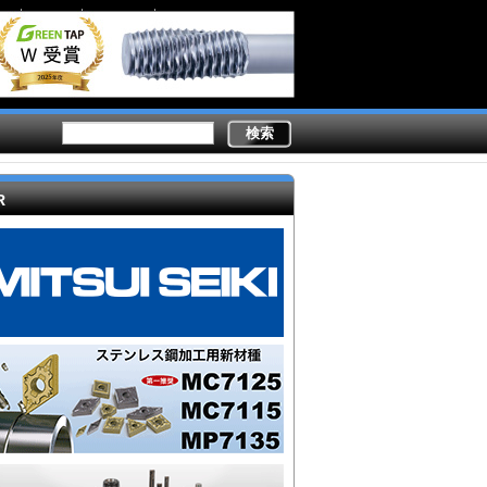
Secondary
業務内容
ライター陣
製造現場ドットコムとは
links
R