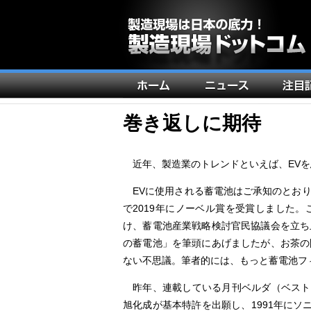
メ
イ
ン
巻き返しに期待
ナ
ビ
近年、製造業のトレンドといえば、EVを
ゲ
EVに使用される蓄電池はご承知のとおり、
ー
で2019年にノーベル賞を受賞しました
シ
け、蓄電池産業戦略検討官民協議会を立ち上
ョ
の蓄電池」を筆頭にあげましたが、お茶の
ン
ない不思議。筆者的には、もっと蓄電池フ
昨年、連載している月刊ベルダ（ベストブ
旭化成が基本特許を出願し、1991年にソニー