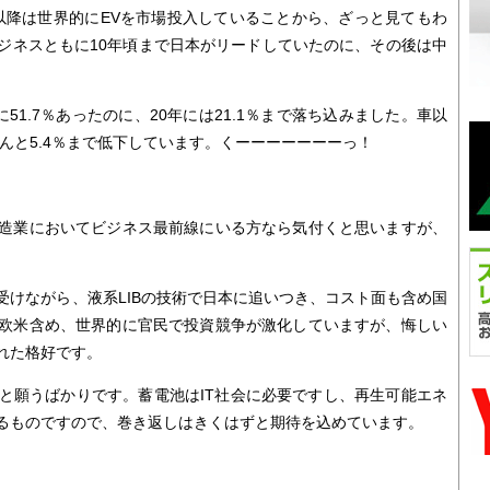
年以降は世界的にEVを市場投入していることから、ざっと見てもわ
ジネスともに10年頃まで日本がリードしていたのに、その後は中
51.7％あったのに、20年には21.1％まで落ち込みました。車以
はなんと5.4％まで低下しています。くーーーーーーーっ！
造業においてビジネス最前線にいる方なら気付くと思いますが、
けながら、液系LIBの技術で日本に追いつき、コスト面も含め国
欧米含め、世界的に官民で投資競争が激化していますが、悔しい
れた格好です。
願うばかりです。蓄電池はIT社会に必要ですし、再生可能エネ
るものですので、巻き返しはきくはずと期待を込めています。