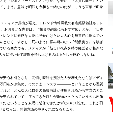
とを『シェアサービス』というが、なぜか、『又貸し商売』とい
てしまう。意味は昭和も令和も一緒なのだが、こうも言葉で印象
ら、メディアの露出が増え、トレンド情報満載の有名経済雑誌もテレ
る。おおまかな内容は、〝投資や副業にもおすすめ〟とか、〝日本
トレンドに敏感な人物に見せかけたい大人心を無責任に掴んでい
んとなく、すかしっ屁のように掴み所のない〝胡散臭さ〟を嗅ぎ
でいる商売でも、メディアが「新しい視点を持つ経営者が斬新な
人々に持たせて詐欺を持ち上げるのはあたしゃ感心しないね。
が安心材料となり、高価な時計を預けた人が増えたならばメディ
00万円をかき集め、そのままトンズラ――――ということから悪質
けれど、どんな人に自分の高級時計が使用されるかも本当のとこ
か売られていて、戻ってきた時計が偽物だったっていうのも想像
スだということを安易に想像できたはずなのに残念だ。これが日
いるならば、問題意識の薄さが気になるところ。