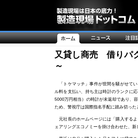
メ
イ
ン
又貸し商売 借りパ
ナ
～
ビ
ゲ
「トケマッチ」事件が世間を騒がせてい
ー
ル料を支払い、持ち主は時計のランクに応
シ
5000万円相当）の時計が未返却であり
ョ
ため、警視庁は国際指名手配に踏み切った
ン
元社長のホームページには「購入するよ
ェアリングエコノミーを掛け合わせた、新