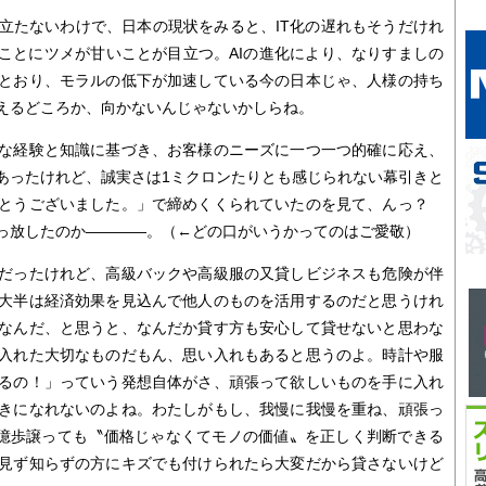
たないわけで、日本の現状をみると、IT化の遅れもそうだけれ
なことにツメが甘いことが目立つ。AIの進化により、なりすましの
とおり、モラルの低下が加速している今の日本じゃ、人様の持ち
えるどころか、向かないんじゃないかしらね。
な経験と知識に基づき、お客様のニーズに一つ一つ的確に応え、
あったけれど、誠実さは1ミクロンたりとも感じられない幕引きと
がとうございました。」で締めくくられていたのを見て、んっ？
っ放したのか――――。（←どの口がいうかってのはご愛敬）
だったけれど、高級バックや高級服の又貸しビジネスも危険が伴
大半は経済効果を見込んで他人のものを活用するのだと思うけれ
なんだ、と思うと、なんだか貸す方も安心して貸せないと思わな
入れた大切なものだもん、思い入れもあると思うのよ。時計や服
るの！」っていう発想自体がさ、頑張って欲しいものを手に入れ
きになれないのよね。わたしがもし、我慢に我慢を重ね、頑張っ
0億歩譲っても〝価格じゃなくてモノの価値〟を正しく判断できる
見ず知らずの方にキズでも付けられたら大変だから貸さないけど