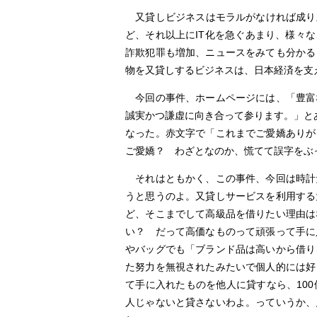
又貸しビジネスはモラルがなければ成り立
ど、それ以上にIT化を急ぐあまり、様々
詐欺犯罪も増加、ニュースをみても分かる
物を又貸しするビジネスは、日本経済を支
今回の事件、ホームページには、「豊富
誠実かつ謙虚に向き合って参ります。」と
なった。赤文字で「これまでご愛嬌あり
ご愛嬌？ わざとなのか、慌てて誤字をぶ
それはともかく、この事件、今回は時計
うと思うのよ。又貸しサービスを利用する
ど、そこまでして高級品を借りたい理由は
い？ だって高価なものって頑張って手に
やバッグでも「ブランド品は高いから借り
た努力を無視されたみたいで個人的には好
て手に入れたものを他人に貸すなら、10
人じゃないと貸さないわよ。っていうか、