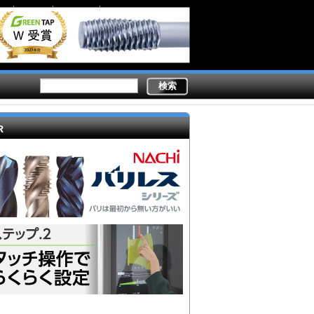
Secondary
業務内容
ライター陣
製造現場ドットコムとは
links
R