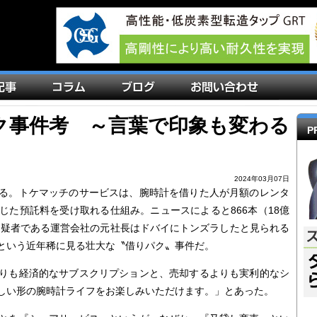
ク事件考 ～言葉で印象も変わる
P
2024年03月07日
る。トケマッチのサービスは、腕時計を借りた人が月額のレンタ
じた預託料を受け取れる仕組み。ニュースによると866本（18億
、容疑者である運営会社の元社長はドバイにトンズラしたと見られる
という近年稀に見る壮大な〝借りパク〟事件だ。
りも経済的なサブスクリプションと、売却するよりも実利的なシ
しい形の腕時計ライフをお楽しみいただけます。」とあった。