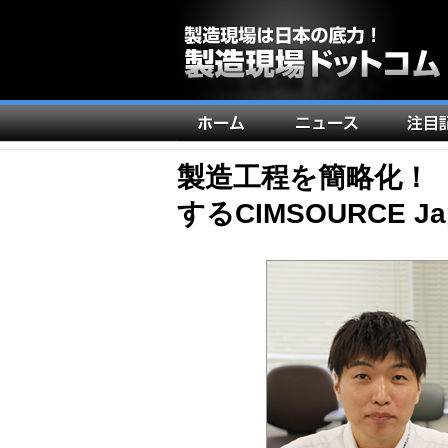
メ
イ
ン
製造工程を簡略化！
ナ
するCIMSOURCE
ビ
ゲ
ー
シ
ョ
ン