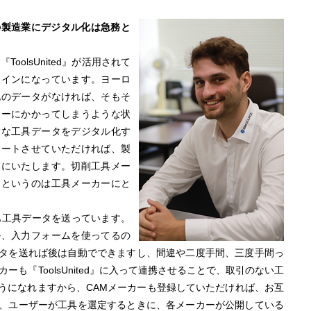
の製造業にデジタル化は急務と
oolsUnited』が活用されて
メインになっています。ヨーロ
化のデータがなければ、そもそ
ターにかかってしまうような状
大な工具データをデジタル化す
ポートさせていただければ、製
うにいたします。切削工具メー
、というのは工具メーカーにと
も工具データを送っています。
ル、入力フォームを使ってるの
データを送れば後は自動でできますし、間違や二度手間、三度手間っ
ーも『ToolsUnited』に入って連携させることで、取引のない工
うになれますから、CAMメーカーも登録していただければ、お互
、ユーザーが工具を選定するときに、各メーカーが公開している