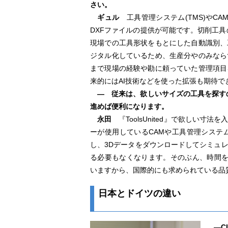
さい。
ギュル
工具管理システム(TMS)やCA
DXFファイルの提供が可能です。切削工
現場での工具形状をもとにした自動識別、
ジタル化しているため、生産分やのみなら
まで現場の経験や勘に頼っていた管理項目
来的にはAI技術などを使った拡張も期待で
― 従来は、欲しいサイズの工具を探す
進めば便利になります。
永田
『ToolsUnited』で欲しい
ーが使用しているCAMや工具管理システ
し、3Dデータをダウンロードしてシミュ
る必要もなくなります。そのぶん、時間を有効
いますから、国際的にも求められている品
日本とドイツの違い
―CI