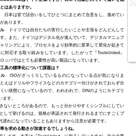
とはありますか。
田
日本は皆で話合いをしてひとつにまとめて合意をし、進めてい
があります。
ュル
ドイツでは自分たちの実行したいことや主張をどんどんして
ます。また、ドイツはデジタル化が進んでいて、デジタルマニュフ
チャリングにより、プロセスをより効率的に変革して変化が起きて
に対応する取り組みをしています。したがって『ToolsUnited』
ロッパではとても必要性が高い製品になっています。
工具の標準化について課題は？
ル
ISOがざっくりしているものになっている点が気になりま
たとえばドリルやフライスなどのカテゴリー分けがされておらず分
くい状態になっているので、われわれで、DINのようにカテゴリ
います。
きないところがあるので、もっと分かりやすくシンプルにしてい
として挙げるのは、規格が承認されて発行されるまでにすごくプ
代遅れになっていることもありますから注意が必要です。
効率を求める動きが加速するでしょうね。