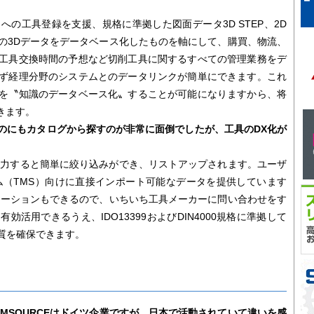
Mへの工具登録を支援、規格に準拠した図面データ3D STEP、2D
具の3Dデータをデータベース化したものを軸にして、購買、物流、
工具交換時間の予想など切削工具に関するすべての管理業務をデ
ず経理分野のシステムとのデータリンクが簡単にできます。これ
を〝知識のデータベース化〟することが可能になりますから、将
きます。
のにもカタログから探すのが非常に面倒でしたが、工具のDX化が
寸法を入力すると簡単に絞り込みができ、リストアップされます。ユーザ
ム（TMS）向けに直接インポート可能なデータを提供しています
レーションもできるので、いちいち工具メーカーに問い合わせをす
活用できるうえ、IDO13399およびDIN4000規格に準拠して
質を確保できます。
MSOURCEはドイツ企業ですが、日本で活動されていて違いを感