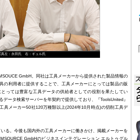
写真左：永田氏 右：ギュル氏
SOUCE GmbH。同社は工具メーカーから提供された製品情報の
具の利用者に提供することで、工具メーカーにとっては製品の販
にとっては豊富な工具データの供給者としての役割を果たしてい
ータ検索サーバーを年契約で提供しており、『ToolsUnited』
メーカー50社120万種類以上(2024年10月時点)の切削工具デ
ている。今後も国内外の工具メーカーに働きかけ、掲載メーカーを
SOURCE GmbHのビジネスインテグレーション エルトゥグル