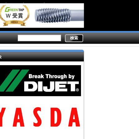
Secondary
業務内容
ライター陣
製造現場ドットコムとは
links
R