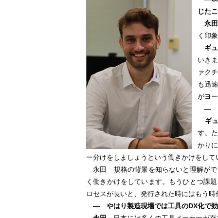
じたこ
永
く印象
ギ
いき
ァク
も迅速
がヨー
― 
ギュ
す。
かりに
ー分けをしましょうという働きかけをして
永田 規格の背景を知らないと理解がで
く働きかけをしています。もうひとつ課題
ロセスが長いと、発行された時にはもう時
― やはり製造現場では工具のDX化で