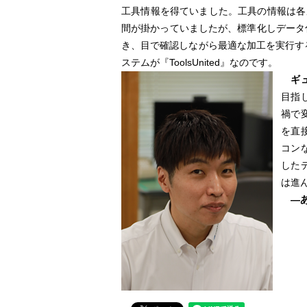
工具情報を得ていました。工具の情報は各
間が掛かっていましたが、標準化しデータ
き、目で確認しながら最適な加工を実行す
ステムが『ToolsUnited』なのです。
ギ
目指し
禍で
を直
コン
した
は進
―