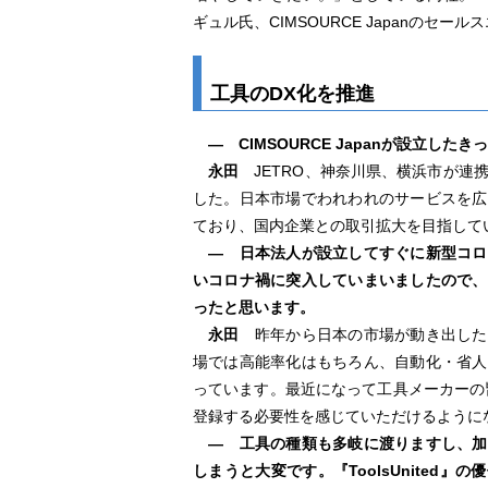
ギュル氏、CIMSOURCE Japanのセ
工具のDX化を推進
― CIMSOURCE Japanが設立した
永田
JETRO、神奈川県、横浜市が連
した。日本市場でわれわれのサービスを広
ており、国内企業との取引拡大を目指して
― 日本法人が設立してすぐに新型コロ
いコロナ禍に突入していまいましたので、
ったと思います。
永田
昨年から日本の市場が動き出した
場では高能率化はもちろん、自動化・省人
っています。最近になって工具メーカーの皆様も
登録する必要性を感じていただけるように
― 工具の種類も多岐に渡りますし、加
しまうと大変です。『ToolsUnited』