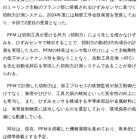
のミーリング主軸のフランジ部に搭載されるひずみセンサに基づく
切削力計測システム。2024年度には精密工学会技術賞を受賞してお
り、今回で2度目の受賞となった。
PFM は切削工具が受ける外力（切削力）により生じる僅かなひず
みを、ひずみセンサで検出することで、切削力の動的3方向成分の計
測を実現したもの。PFMの特長はセンサ取り付けによって主軸剛性
の低下やメンテナンス性を損なうことなく、自動工具交換（ATC）
を含む自動化対応を実現した切削力計測システムであることが挙げ
られる。
PFMで計測した切削力は、加工プロセスの状態監視や加工制御だ
けでなく、衝突やびびり、工具欠損の検知といった安全性の向上に
も寄与し、また、ひずみセンサを構成する半導体部品や金属材料に
は、有害規制物質に該当しないものを選定しており、環境負荷の低
減にも配慮している。
同社は、現在、PFMを搭載した機種展開を進めており、将来的に
は標準搭載とする予定。