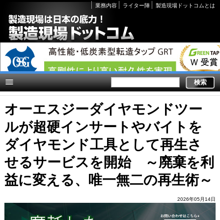
Secondary
業務内容
ライター陣
製造現場ドットコムとは
links
オーエスジーダイヤモンドツー
ルが超硬インサートやバイトを
ダイヤモンド工具として再生さ
せるサービスを開始 ～廃棄を利
益に変える、唯一無二の再生術～
2026年05月14日