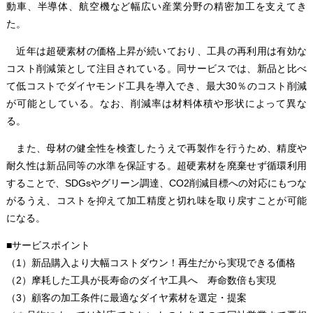
動車、半導体、航空機など幅広い産業分野の精密加工を支えてき
た。
近年は超硬素材の価格上昇が続いており、工具の再利用は有効な
コスト削減策として注目されている。同サービスでは、新品と比べ
て低コストでダイヤモンド工具を導入でき、最大30％のコスト削減
が可能としている。なお、削減率は材料体積や形状によって異な
る。
また、母材の健全性を検査したうえで再製作を行うため、精度や
耐久性は新品同等の水準を保証する。超硬素材を廃棄せず循環利用
することで、SDGsやグリーン調達、CO2削減目標への対応にもつな
がるうえ、コストを抑えて加工精度と切れ味を取り戻すことが可能
になる。
■サービスポイント
（1）新品購入より大幅コストダウン！再生だから実現できる価格
（2）摩耗した工具が長寿命のダイヤ工具へ 寿命数倍も実現
（3）顧客の加工条件に最適なダイヤ素材を選定・提案