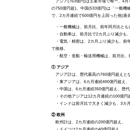
アジア(763億円)は主要市場で唯一、4
の750億円超)。中国(533億円)は「一
で、2カ月連続で500億円を上回った他(過
・⼀般機械は、前月比、前年同月比ともに
・⾃動⾞は、前⽉⽐で2カ月ぶり減少も、前
・電気・精密は、2カ月ぶり減少も、前年
で推移。
・航空・造船・輸送⽤機械は、前月比、前
① アジア
アジア計は、歴代最高の760億円超えとなっ
・東アジアは、6カ⽉連続400億円超え、過去
・中国は、6カ⽉連続350億円超え、歴代最高
・その他アジアは12カ⽉連続の100億円
・インドは前月比で大きく減少も、3カ月
② 欧州
欧州計は、2カ月連続の200億円超え。
・ドイツは2カ月連続の40億円超え。