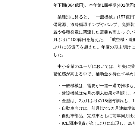
年下期(364億円)、本年第1四半期(401
業種別に見ると、「一般機械」(157億円
備電源、液冷循環ポンプやバルブ、免振装
置や各種発電に関連した需要も高まっている
月ぶりに100億円を超えた。「航空機・造
ぶりに35億円を超えた。年度の期末明け
した。
中小企業のユーザにおいては、年央に採
繁忙感が高まる中で、補助金を待たず早め
・⼀般機械は、需要が⼀進⼀退で推移も
・建設機械は先月の期末効果が剥落し、や
・⾦型は、2カ⽉ぶりの15億円割れも、
・⾃動⾞向けは、前月比で3カ月連続増加
・自動車部品、完成車ともに前年同月比
・ICE関連投資が久しぶりに出現し、25