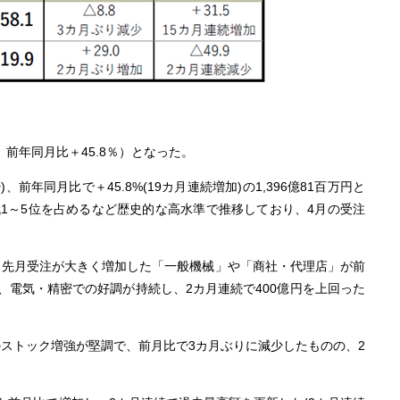
％ 前年同月比＋45.8％）となった。
前年同月比で＋45.8%(19カ月連続増加)の1,396億81百万円と
代1～5位を占めるなど歴史的な高水準で推移しており、4月の受注
は、先月受注が大きく増加した「一般機械」や「商社・代理店」が前
、電気・精密での好調が持続し、2カ月連続で400億円を上回った
のストック増強が堅調で、前月比で3カ月ぶりに減少したものの、2