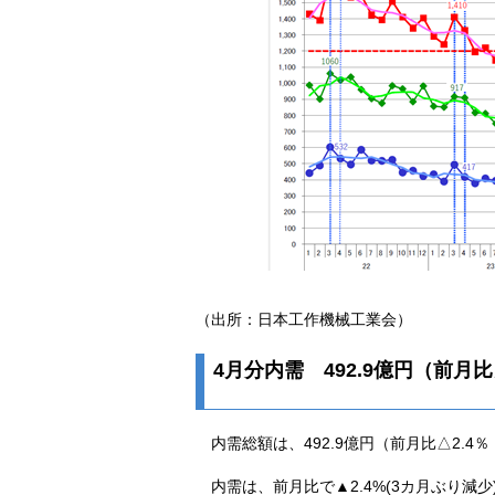
（出所：日本工作機械工業会）
4月分内需 492.9億円（前月比
内需総額は、492.9億円（前月比△2.4％
内需は、前月比で▲2.4%(3カ月ぶり減少)