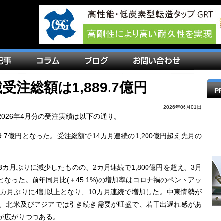
械受注総額は1,889.7億円
P
2026年06月01日
026年4月分の受注実績は以下の通り。
9.7億円となった。受注総額で14カ月連続の1,200億円超え先月の
3カ月ぶりに減少したものの、2カ月連続で1,800億円を超え、3月
注額となった。前年同月比(＋45.1%)の増加率はコロナ禍のペントアッ
年3カ月ぶりに4割以上となり、10カ月連続で増加した。中東情勢が
、北米及びアジアでは引き続き需要が旺盛で、若干出遅れ感があ
が広がりつつある。