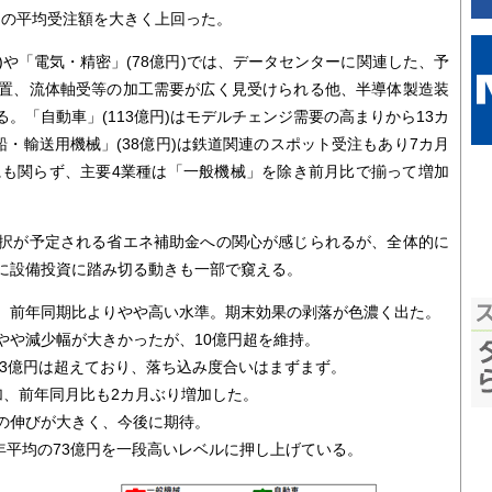
億円)の平均受注額を大きく上回った。
)や「電気・精密」(78億円)では、データセンターに関連した、予
置、流体軸受等の加工需要が広く見受けられる他、半導体製造装
。「自動車」(113億円)はモデルチェンジ需要の高まりから13カ
船・輸送用機械」(38億円)は鉄道関連のスポット受注もあり7カ月
にも関らず、主要4業種は「一般機械」を除き前月比で揃って増加
択が予定される省エネ補助金への関心が感じられるが、全体的に
に設備投資に踏み切る動きも一部で窺える。
、前年同期比よりやや高い水準。期末効果の剥落が色濃く出た。
や減少幅が大きかったが、10億円超を維持。
13億円は超えており、落ち込み度合いはまずまず。
、前年同月比も2カ月ぶり増加した。
の伸びが大きく、今後に期待。
年平均の73億円を一段高いレベルに押し上げている。