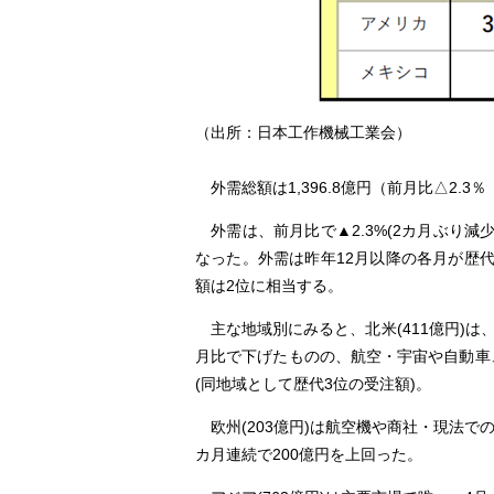
（出所：日本工作機械工業会）
外需総額は1,396.8億円（前月比△2.3
外需は、前月比で▲2.3%(2カ月ぶり減少)、
なった。外需は昨年12月以降の各月が歴
額は2位に相当する。
主な地域別にみると、北米(411億円)
月比で下げたものの、航空・宇宙や自動車
(同地域として歴代3位の受注額)。
欧州(203億円)は航空機や商社・現法で
カ月連続で200億円を上回った。