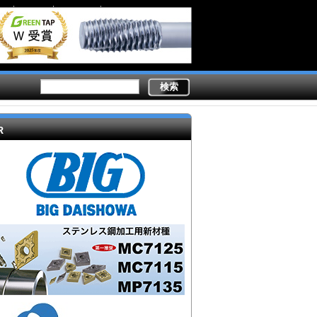
Secondary
業務内容
ライター陣
製造現場ドットコムとは
links
R