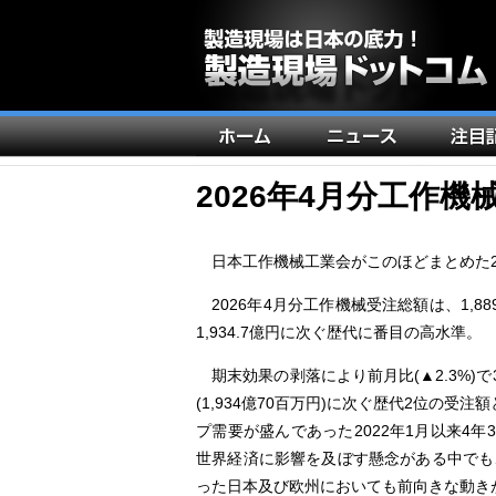
メ
イ
ン
2026年4月分工作機
ナ
ビ
日本工作機械工業会がこのほどまとめた2
ゲ
2026年4月分工作機械受注総額は、1,88
ー
1,934.7億円に次ぐ歴代に番目の高水準。
シ
ョ
期末効果の剥落により前月比(▲2.3%)で
ン
(1,934億70百万円)に次ぐ歴代2位の受
プ需要が盛んであった2022年1月以来4
世界経済に影響を及ぼす懸念がある中でも
った日本及び欧州においても前向きな動き