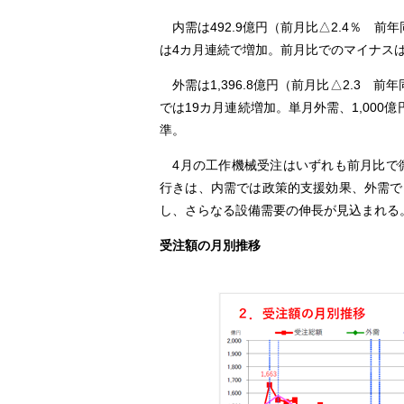
内需は492.9億円（前月比△2.4％ 前
は4カ月連続で増加。前月比でのマイナス
外需は1,396.8億円（前月比△2.3 
では19カ月連続増加。単月外需、1,000億
準。
4月の工作機械受注はいずれも前月比で微
行きは、内需では政策的支援効果、外需で
し、さらなる設備需要の伸長が見込まれる
受注額の月別推移