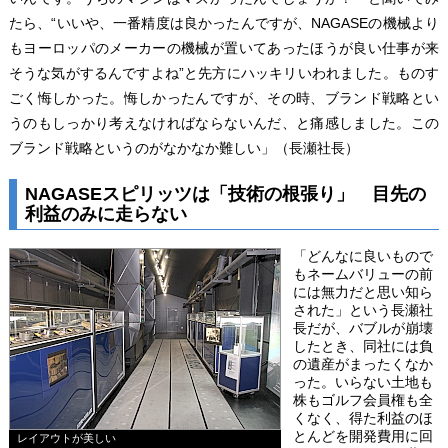
たら、“いいや、一番精度は良かったんですが、NAGASEの機械より
もヨーロッパのメーカーの機械が置いてあったほうが良い仕事が来
そうな気がするんですよね”と先方にハッキリいわれました。ものす
ごく悔しかった。悔しかったんですが、その時、ブランド戦略とい
うのもしっかり考えなければならないんだ、と痛感しました。この
ブランド戦略というのがなかなか難しい」（長瀬社長）
NAGASEスピリッツは「技術の根張り」 目先の
利益のみに走らない
「どんなに良いもので
もネームバリューの前
には無力だと思い知ら
された」という長瀬社
長だが、バブルが崩壊
したとき、同社には負
の遺産がまったくなか
った。いらない土地も
株もゴルフ会員権も全
くなく、得た利益のほ
とんどを開発費用に回
レイアウトが美しい