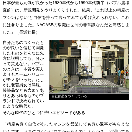
日本が最も元気が良かった1980年代から1990年代前半（バブル崩壊
直前）は、新規開発をやりまくりました。結果、“これ以上の精度の
マシンはない”と自信を持って言ってみても受け入れられない。これ
には参りました。NAGASEの常識は世間の非常識なんだと痛感しま
した」（長瀬社長）
自分たちのつくったも
のが良いと信じて開発
したものをどんなに先
方に説明しても、分か
って貰えない。バブル
のときは、本質や実力
よりもネームバリュー
がモノをいった。たし
かに老若男女は洋服、
装飾品なども含めてあ
りとあらゆるものがブ
自社部品をつくっている
ランドで決められてい
たような時代だ。
そんな時代のひとつに苦いエピソードがある。
「精度も良く自信があったマシンを営業しても良い返事がもらえな
いんです。うちのマシンはマズかったんでしょうか？ と聞いてみ