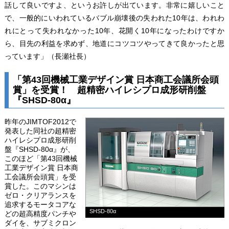
話して良いですよ、というお許しが出ています。非常に嬉しいこと
で、一般的にいわれているバブル崩壊後の失われた10年は、われわ
れにとって失われなかった10年、花開く10年になったわけですか
ら、目先の利益を求めず、地道にコツコツやってきて良かったと思
っています」（長瀬社長）
「第43回機械工業デザイン賞 日本商工会議所会頭
賞」を受賞！ 超精密ハイレシプロ成形研削盤
『SHSD-80α』
昨年のJIMTOF2012で
発表した同社の超精密
ハイレシプロ成形研削
盤『SHSD-80α』が、
このほど「第43回機械
工業デザイン賞 日本商
工会議所会頭賞」を受
賞した。このマシンは
ゼロ・クリアランスを
追求するモータコアな
SHSD-80α
どの超高精度パンチや
ダイを、サブミクロン