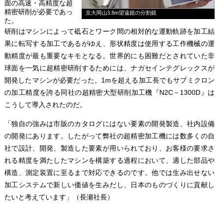
面の高速・高精度な超
精密研削が必要であっ
京大岡山3.8m望遠鏡の分割鏡
た。
研削はマシンによって砥石とワーク間の相対的な運動軌跡を加工結
果に転写する加工であるがゆえ、形状精度は使用する工作機械の運
動精度が最も重要なキモとなる。世界的にも困難だとされていた非
球面を一気に超精密研削するためには、ナガセインテグレックスが
開発したマシンが必要だった。1mを超える加工長でもサブミクロン
の加工精度を誇る同社の超精密大型研削加工機『N2C－1300D』は
こうして導入されたのだ。
「独自の強みは市販のカタログにはない要素の開発製造、社内設備
の開発にあります。したがって弊社の超精密加工機には数多くの自
社で設計、開発、製造した要素が用いられており、お客様の要求さ
れる精度を満たしたマシンを構築する過程において、適した部品や
構造、測定装置に至るまで対応できるのです。他では生み出せない
加工システムで新しい価値を生みだし、日本のものづくりに貢献し
たいと考えています」（長瀬社長）