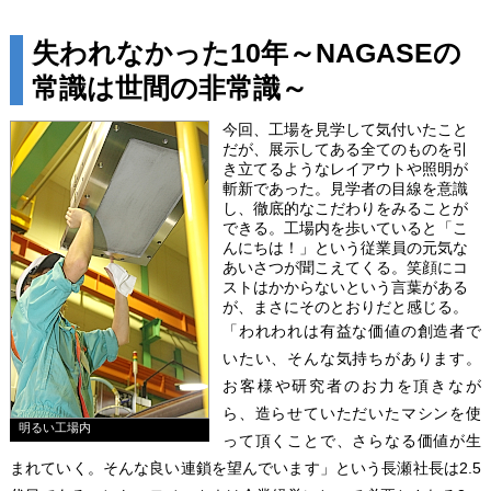
失われなかった10年～NAGASEの
常識は世間の非常識～
今回、工場を見学して気付いたこと
だが、展示してある全てのものを引
き立てるようなレイアウトや照明が
斬新であった。見学者の目線を意識
し、徹底的なこだわりをみることが
できる。工場内を歩いていると「こ
んにちは！」という従業員の元気な
あいさつが聞こえてくる。笑顔にコ
ストはかからないという言葉がある
が、まさにそのとおりだと感じる。
「われわれは有益な価値の創造者で
いたい、そんな気持ちがあります。
お客様や研究者のお力を頂きなが
ら、造らせていただいたマシンを使
明るい工場内
って頂くことで、さらなる価値が生
まれていく。そんな良い連鎖を望んでいます」という長瀬社長は2.5