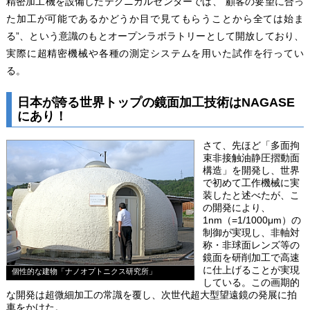
精密加工機を設備したテクニカルセンターでは、“顧客の要望に合っ
た加工が可能であるかどうか目で見てもらうことから全ては始ま
る”、という意識のもとオープンラボラトリーとして開放しており、
実際に超精密機械や各種の測定システムを用いた試作を行ってい
る。
日本が誇る世界トップの鏡面加工技術はNAGASE
にあり！
さて、先ほど「多面拘
束非接触油静圧摺動面
構造」を開発し、世界
で初めて工作機械に実
装したと述べたが、こ
の開発により、
1nm（=1/1000μm）の
制御が実現し、非軸対
称・非球面レンズ等の
鏡面を研削加工で高速
に仕上げることが実現
個性的な建物「ナノオプトニクス研究所」
している。この画期的
な開発は超微細加工の常識を覆し、次世代超大型望遠鏡の発展に拍
車をかけた。