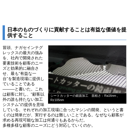
日本のものづくりに貢献することは有益な価値を提
供すること
冒頭、ナガセインテグ
レックスの最大の強み
を、社内で開発された
要素技術を顧客のニー
ズと効果的に融合さ
せ、最も“有益な一
台”を製造現場に提供し
ていることである
―――と書いた。これ
は顧客に対し、“顧客以
シートカッターの鏡面加工 面粗さ：Ra16nm ,
外の誰も持たない加工
Rz105nm
システム”の提供を意味
している。それぞれの加工現場に合ったマシンの開発、というと書
くのは簡単だが、実行するのは難しいことである。なぜなら顧客が
求める再現可能な加工は何通りもあるからだ。
多種多様な顧客のニーズにどう対応していくのか。