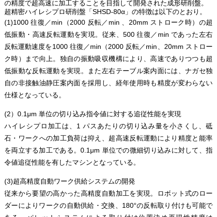
の精度で超高速に加工することを目指して開発された成形研削盤。
超精密ハイレシプロ研削盤「SHSD-80α」の特徴は以下のとおり。
(1)1000 往復／min（2000 反転／min 、20mm ストローク時）の超
低振動・高速反転運動を実現。従来、500 往復／min であった左右
反転運動速度を1000 往復／min（2000 反転／min、20mm ストロー
ク時）まで向上。独自の振動吸収機構により、高速でありつつも超
低振動な反転運動を実現。また左右テーブル案内面には、ナガセ独
自の非接触油静圧案内面を採用し、経年使用時も精度が変わらない
仕様となっている。
(2）0.1μm 単位の切り込み指令値に対する追従性能を実現
ハイレシプロ加工は、1 パスあたりの切り込み量を小さくし、砥
石・ワークへの加工負荷は抑え、超高速反転運動により精度と能率
を両立する加工である。0.1μm 単位での微細切り込みに対して、指
令値追従性能を有したマシンとなっている。
(3)超高精度自動ワーク供給システムの開発
従来から要望の高かった高精度自動加工を実現。ロボット式のロー
ダーによりワークの自動供給・交換、180°の反転取り付けも可能で