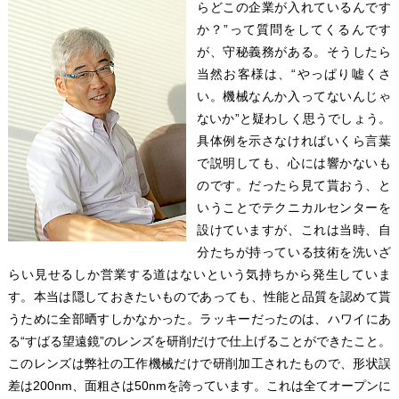
らどこの企業が入れているんです
か？”って質問をしてくるんです
が、守秘義務がある。そうしたら
当然お客様は、“やっぱり嘘くさ
い。機械なんか入ってないんじゃ
ないか”と疑わしく思うでしょう。
具体例を示さなければいくら言葉
で説明しても、心には響かないも
のです。だったら見て貰おう、と
いうことでテクニカルセンターを
設けていますが、これは当時、自
分たちが持っている技術を洗いざ
らい見せるしか営業する道はないという気持ちから発生していま
す。本当は隠しておきたいものであっても、性能と品質を認めて貰
うために全部晒すしかなかった。ラッキーだったのは、ハワイにあ
る“すばる望遠鏡”のレンズを研削だけで仕上げることができたこと。
このレンズは弊社の工作機械だけで研削加工されたもので、形状誤
差は200nm、面粗さは50nmを誇っています。これは全てオープンに