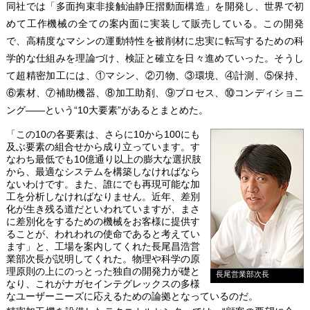
同社では「多面拘束非接触油静圧摺動面構造」を開発し、世界で初
めて工作機械の全ての案内面に実装して販売している。この開発
で、高精度なマシンの運動特性を被削材に忠実に転写するための科
学的な仕組みを理論づけ、検証と確立を日々進めていった。そうし
て超精密加工には、①マシン、②刃物、③環境、④計測、⑤保持、
⑥素材、⑦補助機器、⑧加工助剤、⑨プロセス、⑩コンディショニ
ング――という“10大要素”があるとまとめた。
「この10の各要素は、さらに10から100にも
及ぶ要素の組合せから成り立っています。す
なわち最低でも10億通り以上の膨大な選択肢
から、最適なシステムを構築しなければなら
ないわけです。また、誰にでも再現可能な加
工を分析しなければなりません。近年、差別
化が生き残る道だといわれていますが、まさ
に差別化をするための機械をお客様に提供す
ることが、われわれの使命であると考えてい
ます」と、工場を案内してくれた長尾昌浩営
業部次長が説明してくれた。物理や科学の原
理原則の上にのっとった独自の開発力が礎と
長尾営業部次長
なり、これがナガセインテグレックスの多様
なユーザーニーズに応えるための論拠となっているのだ。