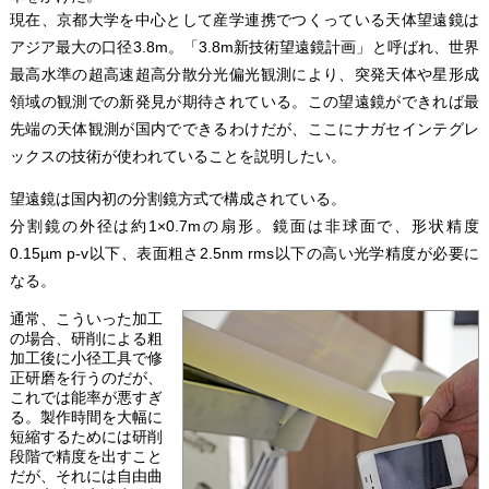
現在、京都大学を中心として産学連携でつくっている天体望遠鏡は
アジア最大の口径3.8m。「3.8m新技術望遠鏡計画」と呼ばれ、世界
最高水準の超高速超高分散分光偏光観測により、突発天体や星形成
領域の観測での新発見が期待されている。この望遠鏡ができれば最
先端の天体観測が国内でできるわけだが、ここにナガセインテグレ
ックスの技術が使われていることを説明したい。
望遠鏡は国内初の分割鏡方式で構成されている。
分割鏡の外径は約1×0.7mの扇形。鏡面は非球面で、形状精度
0.15µm p-v以下、表面粗さ2.5nm rms以下の高い光学精度が必要に
なる。
通常、こういった加工
の場合、研削による粗
加工後に小径工具で修
正研磨を行うのだが、
これでは能率が悪すぎ
る。製作時間を大幅に
短縮するためには研削
段階で精度を出すこと
だが、それには自由曲