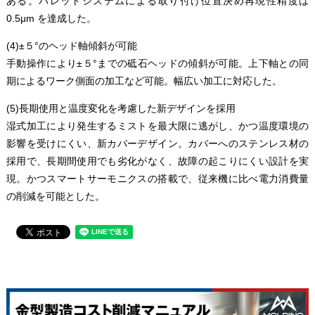
ある。パレットシステムによる取り付け位置決め再現性精度は
0.5μm を達成した。
(4)±５°のヘッド軸傾斜が可能
手動操作により±５°までの砥石ヘッドの傾斜が可能。上下軸との同
期によるワーク側面の加工など可能。幅広い加工に対応した。
(5)長期使用と温度変化を考慮した新デザインを採用
湿式加工により発生するミストを最大限に逃がし、かつ温度環境の
影響を受けにくい、新カバーデザイン。カバーへのステンレス材の
採用で、長期間使用でも劣化がなく、故障の起こりにくい設計を実
現。かつスマートサーモニクスの搭載で、従来機に比べ電力消費量
の削減を可能とした。