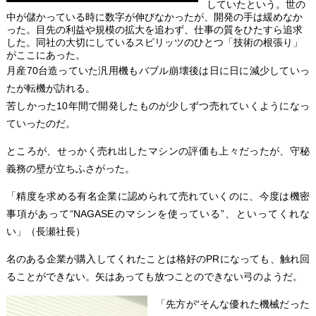
していたという。世の
中が儲かっている時に数字が伸びなかったが、開発の手は緩めなか
った。目先の利益や規模の拡大を追わず、仕事の質をひたすら追求
した。同社の大切にしているスピリッツのひとつ「技術の根張り」
がここにあった。
月産70台造っていた汎用機もバブル崩壊後は日に日に減少していっ
たが転機が訪れる。
苦しかった10年間で開発したものが少しずつ売れていくようになっ
ていったのだ。
ところが、せっかく売れ出したマシンの評価も上々だったが、守秘
義務の壁が立ちふさがった。
「精度を求める有名企業に認められて売れていくのに、今度は機密
事項があって“NAGASEのマシンを使っている”、といってくれな
い」（長瀬社長）
名のある企業が購入してくれたことは格好のPRになっても、触れ回
ることができない。矢はあっても放つことのできない弓のようだ。
「先方が“そんな優れた機械だった