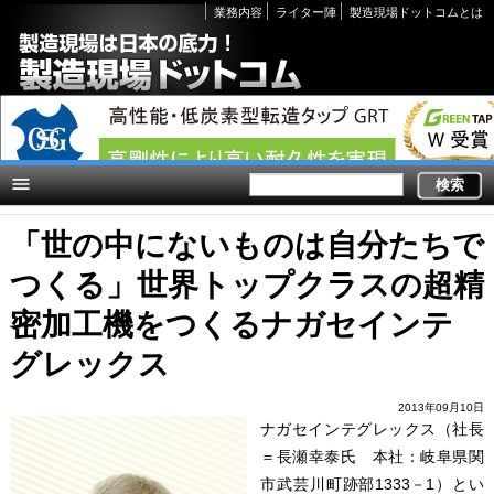
Secondary
業務内容
ライター陣
製造現場ドットコムとは
links
「世の中にないものは自分たちで
つくる」世界トップクラスの超精
密加工機をつくるナガセインテ
グレックス
2013年09月10日
ナガセインテグレックス（社長
＝長瀬幸泰氏 本社：岐阜県関
市武芸川町跡部1333－1）とい