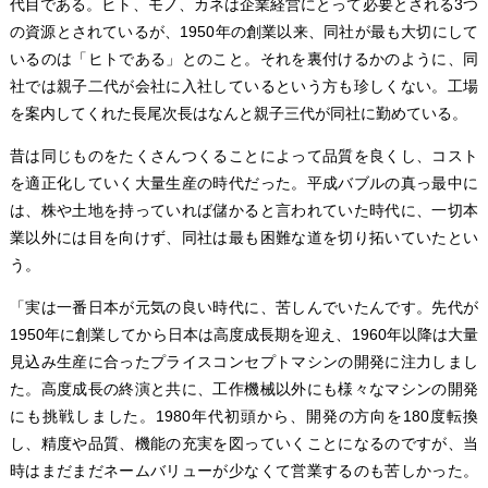
代目である。ヒト、モノ、カネは企業経営にとって必要とされる3つ
の資源とされているが、1950年の創業以来、同社が最も大切にして
いるのは「ヒトである」とのこと。それを裏付けるかのように、同
社では親子二代が会社に入社しているという方も珍しくない。工場
を案内してくれた長尾次長はなんと親子三代が同社に勤めている。
昔は同じものをたくさんつくることによって品質を良くし、コスト
を適正化していく大量生産の時代だった。平成バブルの真っ最中に
は、株や土地を持っていれば儲かると言われていた時代に、一切本
業以外には目を向けず、同社は最も困難な道を切り拓いていたとい
う。
「実は一番日本が元気の良い時代に、苦しんでいたんです。先代が
1950年に創業してから日本は高度成長期を迎え、1960年以降は大量
見込み生産に合ったプライスコンセプトマシンの開発に注力しまし
た。高度成長の終演と共に、工作機械以外にも様々なマシンの開発
にも挑戦しました。1980年代初頭から、開発の方向を180度転換
し、精度や品質、機能の充実を図っていくことになるのですが、当
時はまだまだネームバリューが少なくて営業するのも苦しかった。