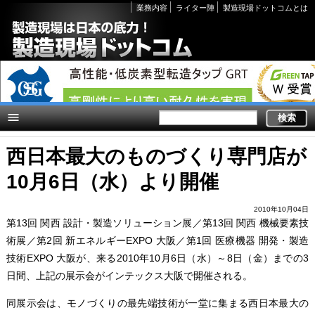
Secondary
業務内容
ライター陣
製造現場ドットコムとは
links
西日本最大のものづくり専門店が
10月6日（水）より開催
2010年10月04日
第13回 関西 設計・製造ソリューション展／第13回 関西 機械要素技
術展／第2回 新エネルギーEXPO 大阪／第1回 医療機器 開発・製造
技術EXPO 大阪が、来る2010年10月6日（水）～8日（金）までの3
日間、上記の展示会がインテックス大阪で開催される。
同展示会は、モノづくりの最先端技術が一堂に集まる西日本最大の