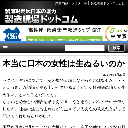
Secondary
業務内容
ライター陣
製造現場ドットコムとは
links
本当に日本の女性は生ぬるいのか
2014年06月23日
セクハラヤジについて、その場で反論しなかったのはなぜか・・・
という新たな議論が湧き上がっているようだ。女性都議の憤りが生
ぬるい、ということだろうか。
ちょいと恥かしい経験を踏まえて書こうと思う。バツイチの子供な
しだが、社会の波にもまれながら生きている女性の意見だと思って
聞いてくれたらありがたい。
下品な暴言に慣れていない女性にとって、今回の件は、いきなり頬