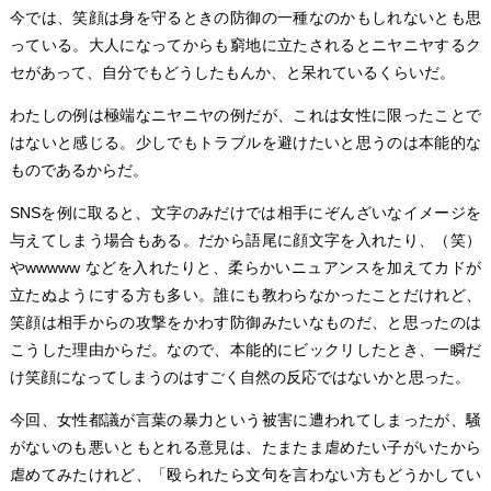
今では、笑顔は身を守るときの防御の一種なのかもしれないとも思
っている。大人になってからも窮地に立たされるとニヤニヤするク
セがあって、自分でもどうしたもんか、と呆れているくらいだ。
わたしの例は極端なニヤニヤの例だが、これは女性に限ったことで
はないと感じる。少しでもトラブルを避けたいと思うのは本能的な
ものであるからだ。
SNSを例に取ると、文字のみだけでは相手にぞんざいなイメージを
与えてしまう場合もある。だから語尾に顔文字を入れたり、（笑）
やwwwww などを入れたりと、柔らかいニュアンスを加えてカドが
立たぬようにする方も多い。誰にも教わらなかったことだけれど、
笑顔は相手からの攻撃をかわす防御みたいなものだ、と思ったのは
こうした理由からだ。なので、本能的にビックリしたとき、一瞬だ
け笑顔になってしまうのはすごく自然の反応ではないかと思った。
今回、女性都議が言葉の暴力という被害に遭われてしまったが、騒
がないのも悪いともとれる意見は、たまたま虐めたい子がいたから
虐めてみたけれど、「殴られたら文句を言わない方もどうかしてい