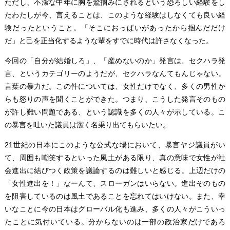
ただし、不潔な中年に胸を鷲掴みにされるという恐ろしい経験をし
たわたしが今、言えることは、このような経験はしなくても良い経
験だったということ。「そこにおっぱいがあったから掴んだだけ
だ」と己を正当化するような輩をすでに時代は許さなくなった。
今回の「自分が結婚しろ」、「産めないのか」発言は、セクハラ発
言、というカテゴリーのようだが、セクハラなんてもんじゃない。
言葉の暴力だ。この件については、女性だけでなく、多くの男性か
らも怒りの声を聞くことができた。つまり、こうした発言そのもの
が許し難い問題である、という認識を多くの人々が示している。こ
の暴言を吐いた議員は潔く名乗り出てもらいたい。
21世紀の日本にこのような公式な場において、暴言ヤジ議員がい
て、周囲も嘲笑するといった風土がある限り、真の意味で女性が社
会進出に結びつく政策を議論するのは難しいと感じる。上辺だけの
「女性進出を！」なーんて、スローガンはいらない。進出そのもの
を阻害しているのは風土であることを忘れてはいけない。また、幸
いなことに今の日本はグローバル化も進み、多くの人々がこういっ
たことに気付いている。分からないのは一部の政治家だけであろ