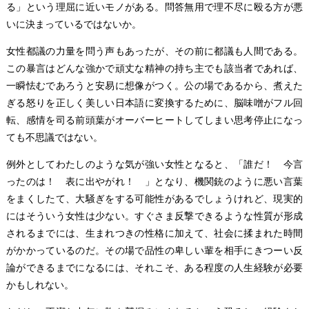
る」という理屈に近いモノがある。問答無用で理不尽に殴る方が悪
いに決まっているではないか。
女性都議の力量を問う声もあったが、その前に都議も人間である。
この暴言はどんな強かで頑丈な精神の持ち主でも該当者であれば、
一瞬怯むであろうと安易に想像がつく。公の場であるから、煮えた
ぎる怒りを正しく美しい日本語に変換するために、脳味噌がフル回
転、感情を司る前頭葉がオーバーヒートしてしまい思考停止になっ
ても不思議ではない。
例外としてわたしのような気が強い女性となると、「誰だ！ 今言
ったのは！ 表に出やがれ！ 」となり、機関銃のように悪い言葉
をまくしたて、大騒ぎをする可能性があるでしょうけれど、現実的
にはそういう女性は少ない。すぐさま反撃できるような性質が形成
されるまでには、生まれつきの性格に加えて、社会に揉まれた時間
がかかっているのだ。その場で品性の卑しい輩を相手にきつーい反
論ができるまでになるには、それこそ、ある程度の人生経験が必要
かもしれない。