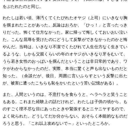
をぶたれたのと同じ。
わたしは若い頃、薄汚くてくたびれたオヤジ（上司）にいきなり胸
を掴まれたことがあった。反論はおろか、「ひっ！」と言ったっき
りだった。怖くて仕方なかった。家に帰って悔しくておいおい泣い
た。こんな屈辱を受けたのにどうして反撃ができなかったのかと悔
やんだ。当時は、いきなり不潔でくたびれて人生仕方なく生きてい
るような、しかも父親くらいの年のオヤジがいきなり牙をむいて、
うら若き女性のおっぱいを掴んだということは非日常的であり、ワ
ケがわからなかったのだ。実際、本当に驚くと声も出ないものだと
知った。（余談だが、後日、周囲に言いふらすという反撃に出た
が、被害に遭ったこちらも恥をかいたという苦い記憶がある）。
また、人間というのは、不意打ちを食らうと、ヘラヘラと笑うこと
もある。これまた経験上の話だけれど、わたしは子供の頃から、も
のすごく理不尽な目にあったときや緊張するとニヤニヤするので、
よく叱られた。どうしてだか分からない。おそらく本能的なものだ
ろうと思う。「これ以上攻めないで～」といったところか。