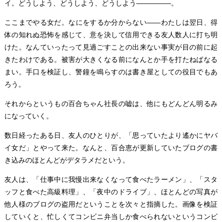
イ。どうしよう、どうしよう、どうしよう―――――。
ここまでやる女だ。なにをするか分からない――わたしは翌日、得
体の知れぬ恐怖を感じて、意を決して信用できる友人数人に打ち明
けた。なんていったって見過ごすことの出来ない事実が目の前に起
きたわけである。被害が大きくなる前になんとか手を打たねばなる
まい。手口を検証し、警鐘を鳴らすのは書き屋としての役目でもあ
ろう。
それからというもの百合ちゃん社長の嘘は、他にもどんどん明るみ
になっていく。
数日経ったある日、友人のひとりが、「思っていたより遙かにヤバ
イ女だ」とやって来た。なんと、百合恵が更新していたブログの書
き込みのほとんどがデタラメだという。
友人は、「仕事中に我慢出来なくなって食べたラーメン」、「スタ
ッフと食べた高級料理」、「夜中のドライブ」、ほとんどの写真が
他人様のブログの盗用だということを次々と指摘した。画像を検証
していくと、忙しくてコンビニ弁当しか食べられないというコンビ