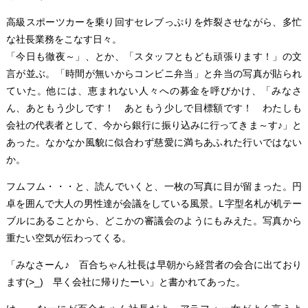
高級スポーツカーを乗り回すセレブっぷりを炸裂させながら、多忙
な社長業務をこなす日々。
「今日も徹夜～」、とか、「スタッフともども頑張ります！」の文
言が並ぶ。「時間が無いからコンビニ弁当」と弁当の写真が貼られ
ていた。他には、恵まれない人々への募金を呼びかけ、「みなさ
ん、あともう少しです！ あともう少しで目標額です！ わたしも
会社の代表者として、今から銀行に振り込みに行ってきま～す♪」と
あった。なかなか風貌に似合わず慈愛に満ちあふれた行いではない
か。
フムフム・・・と、読んでいくと、一枚の写真に目が留まった。円
卓を囲んで大人の男性達が会議をしている風景。L字型名札が机テー
ブルにあることから、どこかの審議会のようにもみえた。写真から
重たい空気が伝わってくる。
「みなさーん♪ 百合ちゃん社長は早朝から経営者の会合に出ており
ます(>_) 早く会社に帰りたーい」と書かれてあった。