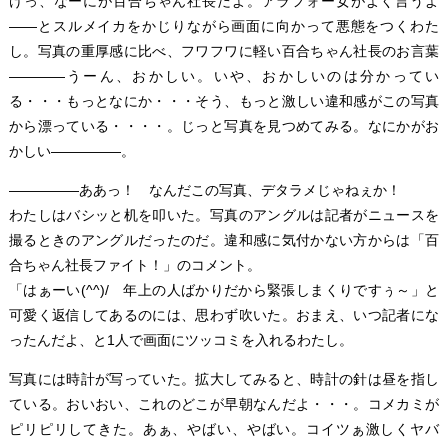
けっ、なーにが百合ちゃん社長だよ。アラフォー女がよく言うよ
――とスルメイカをかじりながら画面に向かって悪態をつくわた
し。写真の重厚感に比べ、フワフワに軽い百合ちゃん社長のお言葉
――――うーん、おかしい。いや、おかしいのは分かってい
る・・・もっとなにか・・・そう、もっと激しい違和感がこの写真
から漂っている・・・・。じっと写真を見つめてみる。なにかがお
かしい―――――。
―――――ああっ！ なんだこの写真、デタラメじゃねぇか！
わたしはバシッと机を叩いた。写真のアングルは記者がニュースを
撮るときのアングルだったのだ。違和感に気付かない方からは「百
合ちゃん社長ファイト！」のコメント。
「はぁーい(^^)/ 年上の人ばかりだから緊張しまくりですぅ～」と
可愛く返信してあるのには、思わず吹いた。おまえ、いつ記者にな
ったんだよ、と1人で画面にツッコミを入れるわたし。
写真には時計が写っていた。拡大してみると、時計の針は昼を指し
ている。おいおい、これのどこが早朝なんだよ・・・。コメカミが
ピリピリしてきた。あぁ、やばい、やばい。コイツぁ激しくヤバ