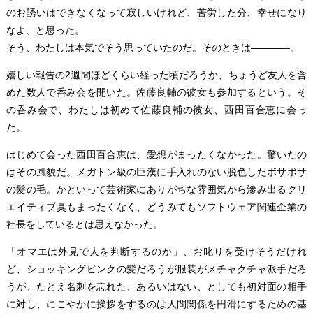
のお誘いはできなくなって寂しいけれど、苦労した分、幸せになり
なよ、と思った。
そう、わたしは本気でそう思っていたのだ。そのときは――――。
嬉しい報告の2週間ほどくらい経った頃だろうか、ちょうど友人を含
めた数人で呑み会を開いた。佐藤良輔の彼女も参加するという。そ
の呑み会で、わたしは初めて佐藤良輔の彼女、西田百合恵に会っ
た。
はじめて会った西田百合恵は、愛想がまったくなかった。驚いたの
はその風貌だ。メガトン級の巨漢に手入れのない脱色したボサボサ
の髪の毛。かといって芸術家にありがちな雰囲気から滲み出るクリ
エイティブ臭もまったくなく、どうみてもソフトウェア関連企業の
社長をしているとは思えなかった。
「オマエは外見で人を判断するのか」、お叱りを受けそうだけれ
ど、ショッキングピンクの髪だろうが服装がメチャクチャ派手だろ
うが、たとえ名刺を忘れた、あるいはない、としても初対面の相手
に対し、にこやかに挨拶をするのは人間関係を円滑にするための基