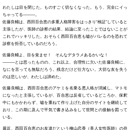
わたしは目を閉じた。ものすごく切なくなった。もう、完全にイっ
ちゃってる―――。
佐藤良輔は、西田百合恵の多重人格障害をはっきり“検証”していると
主張したが、医師の診察の結果、結論に至ったことではないことが
これでハッキリした。おそらく西田百合恵も嘘がバレるのを恐れて
診察を拒否しているのだろう。
佐藤良輔よ、目を覚ませ！ そんなデタラメあるかいな！
―――とは思ったものの、これ以上、合理性に欠いた佐藤良輔に、
なにを言っても無駄だろう。残念だけど仕方ない。大切な友を失う
のは悲しいが、わたしは諦めた。
佐藤良輔は、西田百合恵のアケミを名乗る悪人格が消滅し、マトモ
になったと主張しているが、百合恵は反省しているどころか、保釈
中にもかかわらず、嘘を重ねて作り上げた自分のサイトを継続して
おり、この期に及んで平気で書き込みをして世間との接触を図って
いる。
最近、西田百合恵のお友達だという檜山恋香（美人女性医師）の存