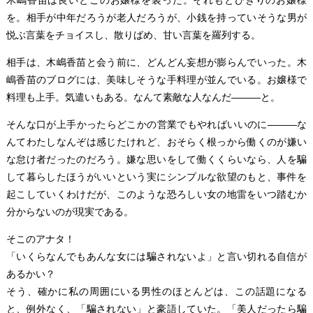
木嶋香苗は良いとこのお嬢様を装った。それもとびきりのお嬢様
を。相手が中年だろうが老人だろうが、小銭を持っていそうな男が
悦ぶ言葉をチョイスし、散りばめ、甘い言葉を羅列する。
相手は、木嶋香苗と会う前に、どんどん妄想が膨らんでいった。木
嶋香苗のブログには、美味しそうな手料理が並んでいる。お嬢様で
料理も上手。気遣いもある。なんて素敵な人なんだ―――と。
そんな口が上手かったらどこかの営業でもやればいいのに―――な
んてわたしなんぞは感じたけれど、おそらく根っから働くのが嫌い
な怠け者だったのだろう。嫌な思いをして働くくらいなら、人を騙
して暮らしたほうがいいという実にシンプルな欲望のもと、事件を
起こしていくわけだが、このような恐ろしい女の地雷をいつ踏むか
分からないのが現実である。
そこのアナタ！
「いくらなんでもあんな女には騙されないよ」と言い切れる自信が
あるかい？
そう、確かに私の周囲にいる男性のほとんどは、この話題になる
と、例外なく、「騙されない」と豪語していた。「美人だったら騙