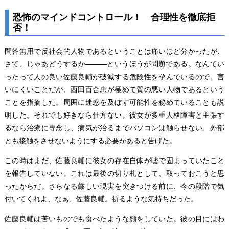
恐怖のマインドコントロール！ 合理性を徹底拒
否！
問答無用で反社会的人物であるということは痛いほど分かったが、
さて、じゃあどうするか―――というほうが問題である。なんてい
ったって人の良い佐藤良輔が破滅する危険性を孕んでいるので、言
いにくいことだが、西田百合恵が極めて質の悪い人物であるという
ことを指摘した。周囲に迷惑を及ぼす可能性を秘めていることも説
明した。それでも好きなら仕方ない。彼女が多重人格障害と主張す
るなら治療に専念し、病気が治るまでパソコンは触らせない、外部
とも接触をさせないようにする必要があると告げた。
この時はまだ、佐藤良輔に彼女の存在自体が嘘で固まっていたこと
を報告していない。これは最後の切り札として、取っておこうと思
ったからだ。さらなる厳しい現実を突きつける前に、今の段階で気
付いてくれよ、なぁ、佐藤良輔。祈るような気持ちだった。
佐藤良輔は苦いものでも食べたような顔をしていた。彼の目にはわ