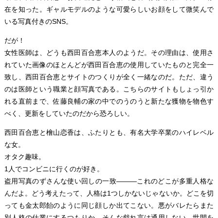
在を知った。ギャルモデルのような可愛らしいお顔をして微笑んで
いる写真付きのSNS。
だが！
女性医師は、どうも西田百合恵本人のようだ。その理由は、使用さ
れていた画像のほとんどが西田百合恵の使用していたものと完全一
致し、西田百合恵とサイトのつくりが全く一緒なのだ。ただ、違う
のは医師という職業と顔写真である。こちらのサイトもしょっ引か
れる直前まで、佐藤良輔の家の中でのうのうと新たな獲物を物色す
べく、更新をしていたのだから恐ろしい。
西田百合恵と檜山恋香は、ふたりとも、有名大学卒業のハイレベル
な女。
オタク趣味。
1人でコンビニに行くのが好き。
盗用写真のずさんな使い回しの一致―――これのどこが多重人格な
んだよ。どう考えたって、人格は1つしかないじゃないか。どこを切
っても金太郎飴のように同じ顔しか出てこない。悪がバレたらまた
別人格の仕業にするつもりか。そんな戯れ言は通用しない。世間を