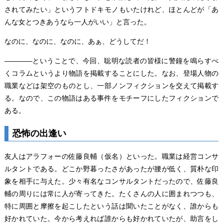
されてみたい」というフトドキモノもいたけれど、ほとんどが「あ
んな女とつきあうなら一人がいい」と言った。
なのに、なのに、なのに、あぁ、どうしてだ！
――――ということで、今回、聡明な読者の皆様に警鐘を鳴らすべ
くコラムというより物語を掲載することにした。なお、登場人物の
職業などは架空のものとし、一部ノンフィクションを交えて掲載す
る。なので、この物語はある事件をモチーフにしたフィクションで
ある。
恐怖の出逢い
友人はアラフォーの佐藤良輔（仮名）といった。職業は経営コンサ
ルタントである。どこか野暮ったさがあったが腰が低く、質朴な印
象を相手に与えた。少々有名なコンサルタントだったので、佐藤良
輔の周りには常に人が寄ってきた。たくさんの人に囲まれつつも、
特に周囲と摩擦を起こしたという話は聞いたことがなく、誰からも
好かれていた。今から考えれば誰からも好かれていたが、助言をし