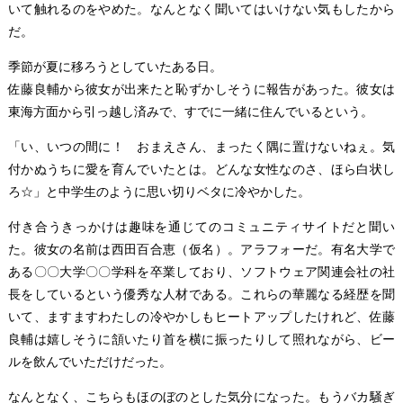
いて触れるのをやめた。なんとなく聞いてはいけない気もしたから
だ。
季節が夏に移ろうとしていたある日。
佐藤良輔から彼女が出来たと恥ずかしそうに報告があった。彼女は
東海方面から引っ越し済みで、すでに一緒に住んでいるという。
「い、いつの間に！ おまえさん、まったく隅に置けないねぇ。気
付かぬうちに愛を育んでいたとは。どんな女性なのさ、ほら白状し
ろ☆」と中学生のように思い切りベタに冷やかした。
付き合うきっかけは趣味を通じてのコミュニティサイトだと聞い
た。彼女の名前は西田百合恵（仮名）。アラフォーだ。有名大学で
ある〇〇大学〇〇学科を卒業しており、ソフトウェア関連会社の社
長をしているという優秀な人材である。これらの華麗なる経歴を聞
いて、ますますわたしの冷やかしもヒートアップしたけれど、佐藤
良輔は嬉しそうに頷いたり首を横に振ったりして照れながら、ビー
ルを飲んでいただけだった。
なんとなく、こちらもほのぼのとした気分になった。もうバカ騒ぎ