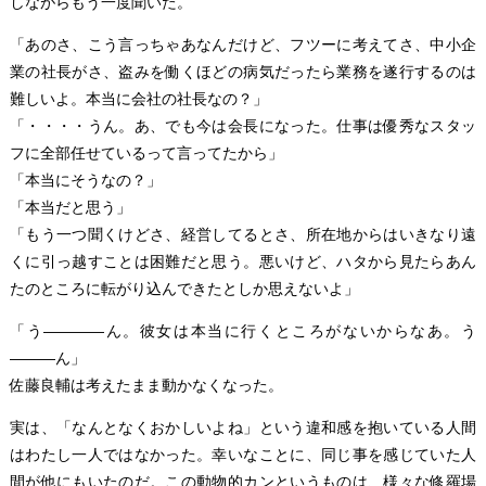
しながらもう一度聞いた。
「あのさ、こう言っちゃあなんだけど、フツーに考えてさ、中小企
業の社長がさ、盗みを働くほどの病気だったら業務を遂行するのは
難しいよ。本当に会社の社長なの？」
「・・・・うん。あ、でも今は会長になった。仕事は優秀なスタッ
フに全部任せているって言ってたから」
「本当にそうなの？」
「本当だと思う」
「もう一つ聞くけどさ、経営してるとさ、所在地からはいきなり遠
くに引っ越すことは困難だと思う。悪いけど、ハタから見たらあん
たのところに転がり込んできたとしか思えないよ」
「う――――ん。彼女は本当に行くところがないからなあ。う
―――ん」
佐藤良輔は考えたまま動かなくなった。
実は、「なんとなくおかしいよね」という違和感を抱いている人間
はわたし一人ではなかった。幸いなことに、同じ事を感じていた人
間が他にもいたのだ。この動物的カンというものは、様々な修羅場