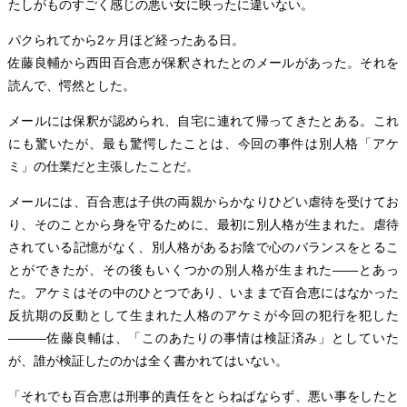
たしがものすごく感じの悪い女に映ったに違いない。
パクられてから2ヶ月ほど経ったある日。
佐藤良輔から西田百合恵が保釈されたとのメールがあった。それを
読んで、愕然とした。
メールには保釈が認められ、自宅に連れて帰ってきたとある。これ
にも驚いたが、最も驚愕したことは、今回の事件は別人格「アケ
ミ」の仕業だと主張したことだ。
メールには、百合恵は子供の両親からかなりひどい虐待を受けてお
り、そのことから身を守るために、最初に別人格が生まれた。虐待
されている記憶がなく、別人格があるお陰で心のバランスをとるこ
とができたが、その後もいくつかの別人格が生まれた――とあっ
た。アケミはその中のひとつであり、いままで百合恵にはなかった
反抗期の反動として生まれた人格のアケミが今回の犯行を犯した
―――佐藤良輔は、「このあたりの事情は検証済み」としていた
が、誰が検証したのかは全く書かれてはいない。
「それでも百合恵は刑事的責任をとらねばならず、悪い事をしたと