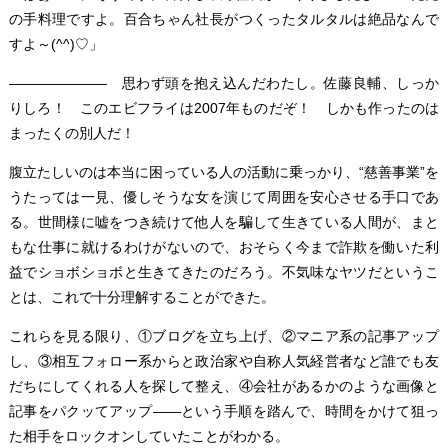
の手料理ですよ。百合ちゃん社長がつくったタルタルは絶品なんで
すよ～(^^)♡」
――――――― 思わず頭を抱え込んだわたし。佐藤良輔、しっか
りしろ！ このエビフライは2007年ものだぞ！ しかも作ったのは
まったくの別人だ！
腹立たしいのは本当に困っている人の活動に乗っかり、“慈善事業”を
うたっては一見、優しそうな女を演じて周囲を安心させる手口であ
る。世間様に嘘をつき続けて他人を騙して生きている人間が、まと
もな仕事に就けるわけがないので、おそらく今まで詐欺を働いた利
益でショボショボと生きてきたのだろう。不気味なヤツだというこ
とは、これで十分理解することができた。
これらを見る限り、①ブログを立ち上げ、②マニア系の記事アップ
し、③相互フォロー系からと政治家や自称人気経営者など誰でも友
だちにしてくれる人を探して整え、④会社があるかのような画像と
記事をパクッてアップ――という手順を踏んで、時間をかけて狙っ
た相手をロックオンしていたことがわかる。