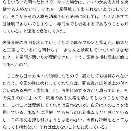
らもいろいろ調べたわけで、今回の場合は、いくつかある人格を統
括する人格がいて、それを一度隔離して出られないようにしてい
た。そこからその人格を消滅させた過程に関しては、たぶん医学で
は証明できないでしょうし、専門医でも否定するであろうことも知
っている」と速攻で返信してきた。
佐藤良輔の説明を読んでいくうちに身体がブルンと震えた。病気だ
と主張しているにも関わらず、きちんと診察していないのはなぜ
だ？ と疑問が湧いたが理解できた。そう、医療を拒む理由が他に
もあったのだ。
「ここからはオカルトの領域になるので、説明しても理解されない
だろう。今回の件に携わってくれた方は、百合恵と15年以上の付き
合いのある先生（霊能者）だ。信用に値する方だと思っている。そ
の先生の力によって、問題のある人格を消してもらうことができ
た。このことは理解してくれとは言わないが、自分はそのことを信
用している。あなたに理解してもらうのも到底ムリだと感じている
し、この考えを押し付けようとは思わない。今後は距離をとっても
らっても構わない。それは仕方ないことだと思っている」