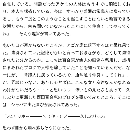
自覚している。問題だったアケミの人格はもうすでに消滅してお
り、本人も猛省している。今は、すっかり普通の常識人に戻ってい
るし、もう二度とこのようなことを起こすことはないと断言できる
状態だから、何も聞いていなかったことにして仲良くしてやってく
れ」――そんな趣旨が書いてあった。
あいた口が塞がらないどころか、アゴが床に落下するほど呆れ果て
た。虐待されていた記憶がないと言っておきながら、どうして虐待
されたと分かるのか。こっちは百合恵が他人の画像を悪用し、虚構
にまみれたブログで人様を騙していたことを知っているんだぞ。な
ーにが、「常識人に戻っているので、通常通り仲良くしてくれ」、
だ。冗談じゃない、あたしゃヤダね。こんな女と友達なんかなれる
わけがないだろう・・・と思いつつ、怖いもの見たさもあって、久
しぶりに更新した西田百合恵のブログを覗いてみたところ、そこに
は、シャバに出た喜びが記されてあった。
「♪ヒャッホ～―――＼（･∀・）ノ―――久しぶりぃ♪」
思わず膝から崩れ落ちそうになった。