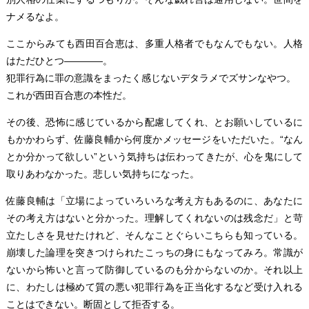
ナメるなよ。
ここからみても西田百合恵は、多重人格者でもなんでもない。人格
はただひとつ――――。
犯罪行為に罪の意識をまったく感じないデタラメでズサンなやつ。
これが西田百合恵の本性だ。
その後、恐怖に感じているから配慮してくれ、とお願いしているに
もかかわらず、佐藤良輔から何度かメッセージをいただいた。“なん
とか分かって欲しい”という気持ちは伝わってきたが、心を鬼にして
取りあわなかった。悲しい気持ちになった。
佐藤良輔は「立場によっていろいろな考え方もあるのに、あなたに
その考え方はないと分かった。理解してくれないのは残念だ」と苛
立たしさを見せたけれど、そんなことぐらいこちらも知っている。
崩壊した論理を突きつけられたこっちの身にもなってみろ。常識が
ないから怖いと言って防御しているのも分からないのか。それ以上
に、わたしは極めて質の悪い犯罪行為を正当化するなど受け入れる
ことはできない。断固として拒否する。