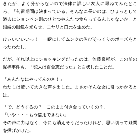
きたが、よく分からないので法律に詳しい友人に尋ねてみたとこ
ろ、「勾留期間は決まっている。そんなに長いのは、ひょっとして
過去にションベン刑のひとつやふたつ食らってるんじゃないか」と
銀縁の眼鏡を光らせ、ニヤリと口元を歪めた。
ひぃいいいいっ！ 一瞬にしてムンクの叫びそっくりのポーズをと
ったわたし。
だが、それ以上にショッキングだったのは、佐藤良輔が、この前の
泥棒事件も、「犯人は百合恵だった」と白状したことだ。
「あんたなにやってんのさ！」
わたしは驚いて大きな声を出した。まさかそんな女に引っかかると
は。
「で、どうするの？ このまま付き合っていくの？」
「いや・・・もう信用できない」
その声に力はなく、今にも消えそうだったけれど、思い切って疑問
を投げかけた。