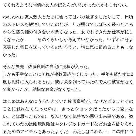
てくれるような間柄の友人がほとんどいなかったのかもしれない。
われわれは友人数人とたまに会ってはバカ騒ぎをしたりして、日頃
のストレスを解消していたのだが、年が明けてしばらく経ったころ
から佐藤良輔の付き合いが悪くなった。女でもできたか仕事が忙し
くなったか―――そのくらいしか考えていなかった。いずれにせよ
充実した毎日を送っているのだろうと、特に気に留めることもしな
かった。
そんな矢先、佐藤良輔の自宅に泥棒が入った。
しかも不幸なことにそれが複数回起きてしまった。半年も経たずに2
度も泥棒に入られるとは。彼は犬を飼っていたので犬に被害がなく
て良かったが、結構なお金がなくなった。
はじめはあんなにうろたえていた佐藤良輔が、なぜかピタッとその
ことに触れなくなったのは、きっとショックだったからに違いな
い。とは思ったものの、なんとなく気持ちの悪い出来事である。盗
まれていたのは健康保険証やクレジットカードなどお金を借りられ
るためのアイテムもあったようだ。わたしはこれ以上、この件につ