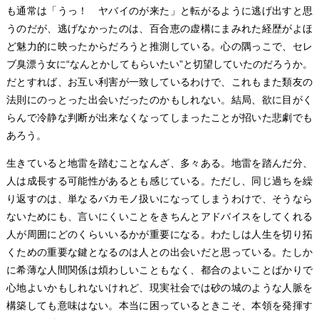
も通常は「うっ！ ヤバイのが来た」と転がるように逃げ出すと思
うのだが、逃げなかったのは、百合恵の虚構にまみれた経歴がよほ
ど魅力的に映ったからだろうと推測している。心の隅っこで、セレ
ブ臭漂う女に“なんとかしてもらいたい”と切望していたのだろうか。
だとすれば、お互い利害が一致しているわけで、これもまた類友の
法則にのっとった出会いだったのかもしれない。結局、欲に目がく
らんで冷静な判断が出来なくなってしまったことが招いた悲劇でも
あろう。
生きていると地雷を踏むことなんざ、多々ある。地雷を踏んだ分、
人は成長する可能性があるとも感じている。ただし、同じ過ちを繰
り返すのは、単なるバカモノ扱いになってしまうわけで、そうなら
ないためにも、言いにくいことをきちんとアドバイスをしてくれる
人が周囲にどのくらいいるかが重要になる。わたしは人生を切り拓
くための重要な鍵となるのは人との出会いだと思っている。たしか
に希薄な人間関係は煩わしいこともなく、都合のよいことばかりで
心地よいかもしれないけれど、現実社会では砂の城のような人脈を
構築しても意味はない。本当に困っているときこそ、本領を発揮す