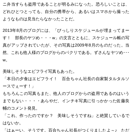
ニ弁当すらも盗用であることが明るみになった。恐ろしいことは、
どれひとつとっても、自分の携帯から、あるいはスマホから撮った
ようなものは見当たらなかったことだ。
2013年8月のブログには、「びっしりスケジュールが埋まってまー
す！ 部長のヤツめ・・・w」の文言とともに、スケジュール帳の写
真がアップされていたが、その写真は2009年8月のものだった。当
然、これも他人様のブログからのパクリである。ずさんなヤツめ･･･
w。
美味しそうなエビフライ写真もあった。
「本日の夕食はエビフライ！ 百合ちゃん社長の自家製タルタルソ
ースでぇーす！」
もちろんこの写真もまた、他人のブログからの盗用であるのはいう
までもない・・・・あらやだ、インチキ写真に引っかかった佐藤良
輔のコメント発見。
「これ、作ったのですか？ 美味しそうですね」と絶賛しているで
はないか。
「はぁーい、そうです。百合ちゃん社長がつくりましたよ～♪ ただ