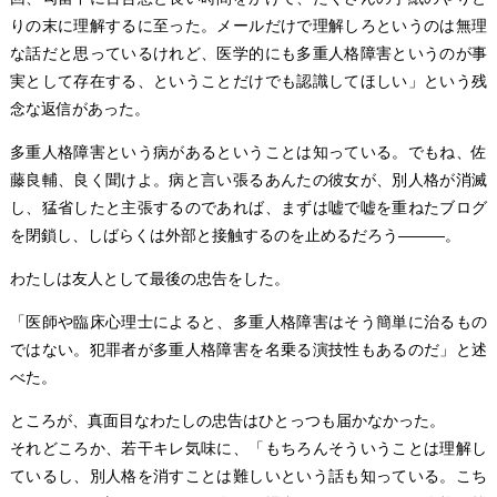
りの末に理解するに至った。メールだけで理解しろというのは無理
な話だと思っているけれど、医学的にも多重人格障害というのが事
実として存在する、ということだけでも認識してほしい」という残
念な返信があった。
多重人格障害という病があるということは知っている。でもね、佐
藤良輔、良く聞けよ。病と言い張るあんたの彼女が、別人格が消滅
し、猛省したと主張するのであれば、まずは嘘で嘘を重ねたブログ
を閉鎖し、しばらくは外部と接触するのを止めるだろう―――。
わたしは友人として最後の忠告をした。
「医師や臨床心理士によると、多重人格障害はそう簡単に治るもの
ではない。犯罪者が多重人格障害を名乗る演技性もあるのだ」と述
べた。
ところが、真面目なわたしの忠告はひとっつも届かなかった。
それどころか、若干キレ気味に、「もちろんそういうことは理解し
ているし、別人格を消すことは難しいという話も知っている。こち