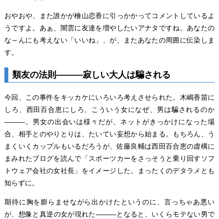
おやおや、また誰かが檜山恋香に引っかかってコメントしているよ
うですよ。あぁ、闇雲に友達を増やしたいアナタですね。あなたの
な～んにも考えない「いいね」、が、またあなたの周囲に伝染しま
す。
類友の法則―――寂しい大人は騙される
今回、この事件をキッカケにいろいろ考えさせられた。木嶋香苗に
しろ、西田百合恵にしろ、こういう女になぜ、男は騙されるのか
―――。男女の出会いは様々だが、ネットがきっかけになった場
合、相手とのやりとりは、たいてい妄想から始まる。もちろん、う
まくいくカップルもいるだろうが、佐藤良輔は西田百合恵の虚構に
まみれたブログを読んで「スポーツカーをさっそうと乗り回すソフ
トウェア会社の女社長」をイメージした。まったくのデタラメとも
知らずに。
期待に胸を膨らませながら出かけたというのに、言っちゃあ悪い
が、想像と真逆の女が現れた―――となると、いくらモテない男で