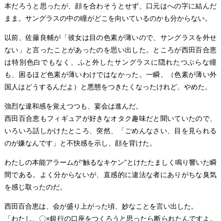
本だろうと思ったが、顔を合わそうとせず、口元はへの字に結んだ
まま。サングラスの中の瞳がどこを向いているのかも分からない。
以前、佐藤良輔が「彼女は目の色素が薄いので、サングラスを外せ
ない」と言ったことがあったのを思い出した。ところが西田百合恵
は特別色白でもなく、ふと外したサングラスに隠れたつぶらな瞳
も、困るほど色素が薄いわけではなかった。一瞬、（色素が薄い外
国人はどうするんだよ）と悪態をつきたくなったけれど、やめた。
強烈な違和感を覚えつつも、宴会は進んだ。
西田百合恵もフィギュアが好きなオタク趣味だと聞いていたので、
いろいろ話しかけたところ、突然、「ごめんなさい、目を見られる
のが嫌なんです」と不快感を示し、顔を背けた。
わたしの本能アラームが“触るなキケン”とけたたましく鳴り響いた瞬
間である。よく分からないが、直感的に違法な者にありがちな臭気
を感じ取ったのだ。
西田百合恵は、会が盛り上がった頃、妙なことを言い出した。
「わたし、〇×銀行の口座をつくろうと思ったら断られたんですよ。