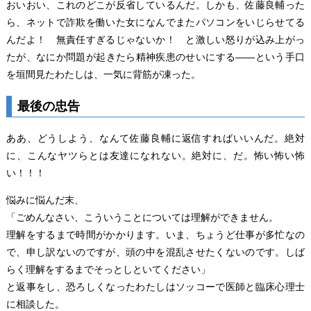
おいおい、これのどこが反省しているんだ。しかも、佐藤良輔った
ら、ネットで詐欺を働いた女になんでまたパソコンをいじらせてる
んだよ！ 無責任すぎるじゃないか！ と激しい怒りが込み上がっ
たが、なにか問題が起きたら精神疾患のせいにする――という手口
を垣間見たわたしは、一気に背筋が凍った。
最後の忠告
ああ、どうしよう、なんて佐藤良輔に返信すればいいんだ。絶対
に、こんなヤツらとは友達になれない。絶対に、だ。怖い怖い怖
い！！！
悩みに悩んだ末、
「ごめんなさい、こういうことについては理解ができません。
理解をするまで時間がかかります。いま、ちょうど仕事が多忙なの
で、申し訳ないのですが、頭の中を混乱させたくないのです。しば
らく理解をするまでそっとしといてください」
と返事をし、恐ろしくなったわたしはソッコーで医師と臨床心理士
に相談した。