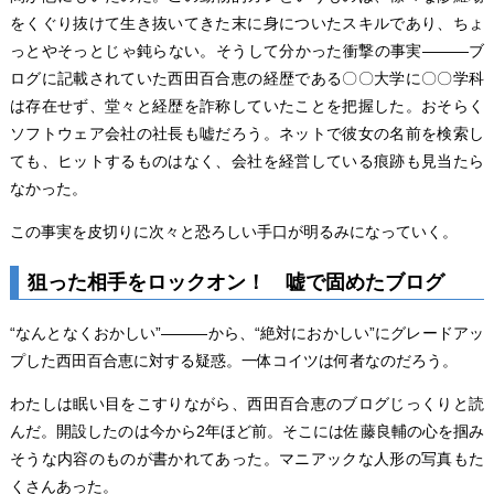
をくぐり抜けて生き抜いてきた末に身についたスキルであり、ちょ
っとやそっとじゃ鈍らない。そうして分かった衝撃の事実―――ブ
ログに記載されていた西田百合恵の経歴である〇〇大学に〇〇学科
は存在せず、堂々と経歴を詐称していたことを把握した。おそらく
ソフトウェア会社の社長も嘘だろう。ネットで彼女の名前を検索し
ても、ヒットするものはなく、会社を経営している痕跡も見当たら
なかった。
この事実を皮切りに次々と恐ろしい手口が明るみになっていく。
狙った相手をロックオン！ 嘘で固めたブログ
“なんとなくおかしい”―――から、“絶対におかしい”にグレードアッ
プした西田百合恵に対する疑惑。一体コイツは何者なのだろう。
わたしは眠い目をこすりながら、西田百合恵のブログじっくりと読
んだ。開設したのは今から2年ほど前。そこには佐藤良輔の心を掴み
そうな内容のものが書かれてあった。マニアックな人形の写真もた
くさんあった。