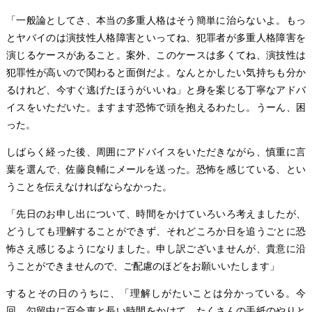
「一般論としてさ、本当の多重人格はそう簡単に治らないよ。もっ
とヤバイのは演技性人格障害といってね、犯罪者が多重人格障害を
演じるケースがあること。案外、このケースは多くてね、演技性は
犯罪性が高いので関わると面倒だよ。なんとかしたい気持ちも分か
るけれど、今すぐ逃げたほうがいいね」と身を案じる丁寧なアドバ
イスをいただいた。ますます恐怖で頭を抱えるわたし。うーん、困
った。
しばらく経った後、周囲にアドバイスをいただきながら、慎重に言
葉を選んで、佐藤良輔にメールを送った。恐怖を感じている、とい
うことを伝えなければならなかった。
「先日のお申し出について、時間をかけていろいろ考えましたが、
どうしても理解することができず、それどころか日を追うごとに恐
怖さえ感じるようになりました。申し訳ございませんが、貴意に沿
うことができませんので、ご配慮のほどをお願いいたします」
するとその日のうちに、「理解しがたいことは分かっている。今
回、勾留中に百合恵と長い時間をかけて、たくさんの手紙のやりと