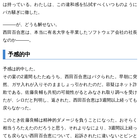
は持っている。わたしは、この違和感を払拭すべくいつものように
バカ騒ぎに徹した。
―――が、どうも解せない。
西田百合恵は、本当に有名大学を卒業したソフトウェア会社の社長
なのか―――。
予感的中
予感は的中した。
その宴の2週間もたたぬうち、西田百合恵はパクられた。早朝に突
然、ガサ入れが入りそのまましょっ引かれたのだ。容疑はネット詐
欺である。佐藤良輔も共犯の可能性がるとみなされ取り調べを受け
たが、シロだと判明し、返された。西田百合恵は3週間以上経っても
戻らなかった。
このとき佐藤良輔は精神的ダメージを負うことになった。おそらく
相当うろたえたのだろうと思う。それよりなにより、3週間以上経っ
ても戻らない西田百合恵について、起訴されたに違いないとピンと