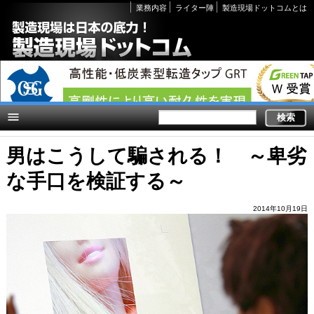
Secondary
業務内容
ライター陣
製造現場ドットコムとは
links
男はこうして騙される！ ～卑劣
な手口を検証する～
2014年10月19日