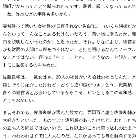
隣町だからってことで断られたんです。最近、厳しくなってるんで
すね。詐欺などの事件も多いから」
突然降って湧いた女社長の“口座作れない告白”に、（いくら隣街だか
らといって、んなことあるわけないだろう。買い物に来るとか、理
由を説明しなかったのか）と思ったが、それよりなにより、経営者
が初対面の人間に口座をつくれない、と打ち明けるなんてノーマル
なことではない。適当に「へぇ」、とか、「そうなの」と頷き、マ
トモに返答するのをやめた。
佐藤良輔は、「彼女はさ、20人の社員がいる会社の社長なんだ」と
嬉しそうに紹介したけれど、どうも違和感がつきまとう。職業柄、
多くの経営者とお会いしているからこそ、ピンとくるこの違和感。
どうもおかしい。
まぁそれでも、佐藤良輔が選んだ彼女だ。西田百合恵も佐藤良輔が
大好きだといった。ものすごく違和感があったけれど、わたしたち
の立ち入る問題ではないので、これ以上のことは突っ込むのはよそ
う。われわれはすでに大人なのだ。なにかあっても自ら解決する力