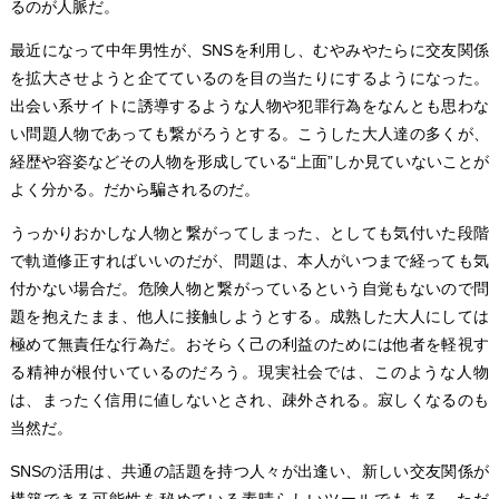
るのが人脈だ。
最近になって中年男性が、SNSを利用し、むやみやたらに交友関係
を拡大させようと企てているのを目の当たりにするようになった。
出会い系サイトに誘導するような人物や犯罪行為をなんとも思わな
い問題人物であっても繋がろうとする。こうした大人達の多くが、
経歴や容姿などその人物を形成している“上面”しか見ていないことが
よく分かる。だから騙されるのだ。
うっかりおかしな人物と繋がってしまった、としても気付いた段階
で軌道修正すればいいのだが、問題は、本人がいつまで経っても気
付かない場合だ。危険人物と繋がっているという自覚もないので問
題を抱えたまま、他人に接触しようとする。成熟した大人にしては
極めて無責任な行為だ。おそらく己の利益のためには他者を軽視す
る精神が根付いているのだろう。現実社会では、このような人物
は、まったく信用に値しないとされ、疎外される。寂しくなるのも
当然だ。
SNSの活用は、共通の話題を持つ人々が出逢い、新しい交友関係が