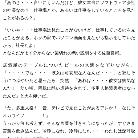
「あのさ・・・言いにくいんだけど、彼女本当にソフトウェア会社
の社長なの？ 仕事場とか、あるいは仕事をしているところを見た
ことがあるの？」
「いいや・・・仕事場は見たことがないけど、仕事しているのを見
たことがある。ボクの家でパソコン画面を見ながら指示をしていた
から、社長だよ」
となんだかよく分からない歯切れの悪い説明をする佐藤良輔。
居酒屋のテーブルについたビールの水滴をなぞりながら、
「・・・・でも・・・・彼女は可哀想な人なんだ・・・」と寂しそ
うにつぶやいたと思ったら、突然、「あれは・・・・彼女は病気な
んだ！ 幼い頃、両親に酷い虐待をされて、多重人格障害者になっ
たんだ」と天を仰いだ。
「た、多重人格！ 昔、テレビで見たことがあるアレか！ なにそ
れカワイソ――――！」
うっかり何も考えず、そんな言葉を吐きそうになったが、すぐさま
言葉を飲み込んだ。冷静になれ、冷静になれ・・・わたしは深呼吸