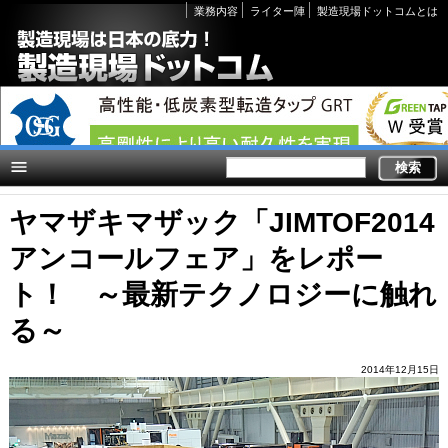
Secondary
業務内容
ライター陣
製造現場ドットコムとは
links
ヤマザキマザック「JIMTOF2014
アンコールフェア」をレポー
ト！ ～最新テクノロジーに触れ
る～
2014年12月15日