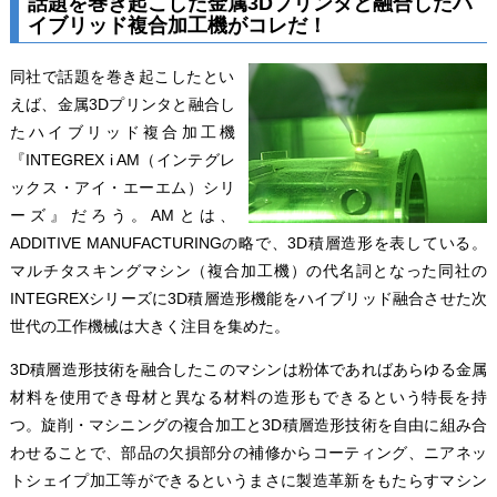
話題を巻き起こした金属3Dプリンタと融合したハ
イブリッド複合加工機がコレだ！
同社で話題を巻き起こしたとい
えば、金属3Dプリンタと融合し
たハイブリッド複合加工機
『INTEGREX i AM（インテグレ
ックス・アイ・エーエム）シリ
ーズ』だろう。AMとは、
ADDITIVE MANUFACTURINGの略で、3D積層造形を表している。
マルチタスキングマシン（複合加工機）の代名詞となった同社の
INTEGREXシリーズに3D積層造形機能をハイブリッド融合させた次
世代の工作機械は大きく注目を集めた。
3D積層造形技術を融合したこのマシンは粉体であればあらゆる金属
材料を使用でき母材と異なる材料の造形もできるという特長を持
つ。旋削・マシニングの複合加工と3D積層造形技術を自由に組み合
わせることで、部品の欠損部分の補修からコーティング、ニアネッ
トシェイプ加工等ができるというまさに製造革新をもたらすマシン