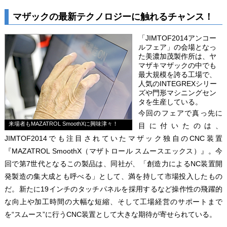
マザックの最新テクノロジーに触れるチャンス！
「JIMTOF2014アンコー
ルフェア」の会場となっ
た美濃加茂製作所は、ヤ
マザキマザックの中でも
最大規模を誇る工場で、
人気のINTEGREXシリー
ズや門形マシニングセン
タを生産している。
今回のフェアで真っ先に
来場者もMAZATROL SmoothXに興味津々！
目に付いたのは、
JIMTOF2014でも注目されていたマザック独自のCNC装置
『MAZATROL SmoothX（マザトロール スムースエックス）』。今
回で第7世代となるこの製品は、同社が、「創造力によるNC装置開
発製造の集大成とも呼べる」として、満を持して市場投入したもの
だ。新たに19インチのタッチパネルを採用するなど操作性の飛躍的
な向上や加工時間の大幅な短縮、そして工場経営のサポートまで
を“スムース”に行うCNC装置として大きな期待が寄せられている。