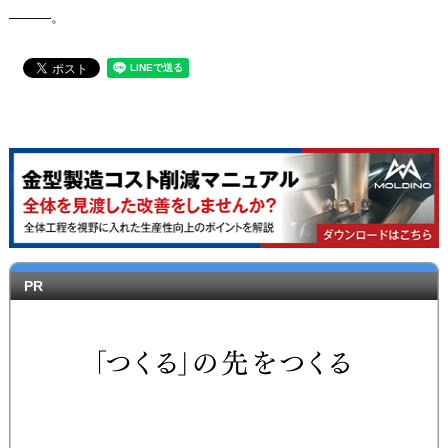
―――。
PR