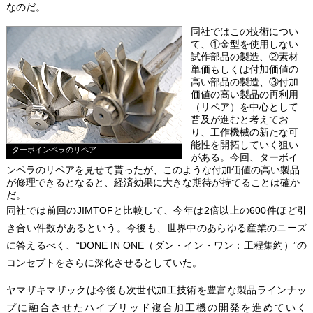
なのだ。
同社ではこの技術につい
て、①金型を使用しない
試作部品の製造、②素材
単価もしくは付加価値の
高い部品の製造、③付加
価値の高い製品の再利用
（リペア）を中心として
普及が進むと考えてお
り、工作機械の新たな可
能性を開拓していく狙い
ターボインペラのリペア
がある。今回、ターボイ
ンペラのリペアを見せて貰ったが、このような付加価値の高い製品
が修理できるとなると、経済効果に大きな期待が持てることは確か
だ。
同社では前回のJIMTOFと比較して、今年は2倍以上の600件ほど引
き合い件数があるという。今後も、世界中のあらゆる産業のニーズ
に答えるべく、“DONE IN ONE（ダン・イン・ワン：工程集約）”の
コンセプトをさらに深化させるとしていた。
ヤマザキマザックは今後も次世代加工技術を豊富な製品ラインナッ
プに融合させたハイブリッド複合加工機の開発を進めていく