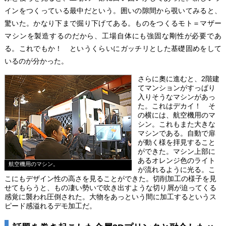
インをつくっている最中だという。囲いの隙間から覗いてみると、
驚いた。かなり下まで掘り下げてある。ものをつくるモト＝マザー
マシンを製造するのだから、工場自体にも強固な剛性が必要であ
る。これでもか！ というくらいにガッチリとした基礎固めをして
いるのが分かった。
さらに奧に進むと、2階建
てマンションがすっぱり
入りそうなマシンがあっ
た。これはデカイ！ そ
の横には、航空機用のマ
シン。これもまた大きな
マシンである。自動で扉
が動く様を拝見すること
ができた。マシン上部に
あるオレンジ色のライト
航空機用のマシン。
が流れるように光る。こ
こにもデザイン性の高さを見ることができた。切削加工の様子を見
せてもらうと、もの凄い勢いで吹き出すような切り屑が迫ってくる
感覚に襲われ圧倒された。大物をあっという間に加工するというス
ピード感溢れるデモ加工だ。