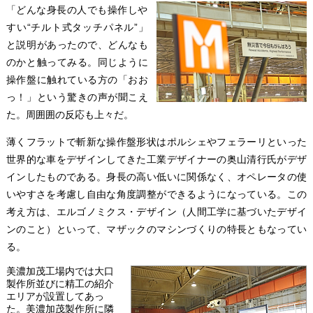
「どんな身長の人でも操作しや
すい“チルト式タッチパネル”」
と説明があったので、どんなも
のかと触ってみる。同じように
操作盤に触れている方の「おお
っ！」という驚きの声が聞こえ
た。周囲囲の反応も上々だ。
薄くフラットで斬新な操作盤形状はポルシェやフェラーリといった
世界的な車をデザインしてきた工業デザイナーの奥山清行氏がデザ
インしたものである。身長の高い低いに関係なく、オペレータの使
いやすさを考慮し自由な角度調整ができるようになっている。この
考え方は、エルゴノミクス・デザイン（人間工学に基づいたデザイ
ンのこと）といって、マザックのマシンづくりの特長ともなってい
る。
美濃加茂工場内では大口
製作所並びに精工の紹介
エリアが設置してあっ
た。美濃加茂製作所に隣