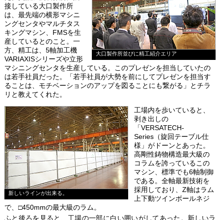
接している大口製作所
は、最先端の横形マシニ
ングセンタやマルチタス
キングマシン、FMSを生
産しているとのこと。一
方、精工は、5軸加工機
大口製作所並びに精工紹介エリア
VARIAXISシリーズや立形
マシニングセンタを生産している。このプレゼンを担当していたの
は若手社員だった。「若手社員が大勢を前にしてプレゼンを担当す
ることは、モチベーションのアップを図ることにも繋がる」とチラ
リと教えてくれた。
工場内を歩いていると、
剥き出しの
「VERSATECH-
Series（旋回テーブル仕
様」がドーンとあった。
高剛性鋳物構造最大級の
コラムを誇っているこの
マシン、標準でも6軸制御
である。全軸最新技術を
採用しており、Z軸はラム
新しいラインが出来る。
上下動ツインボールネジ
で、□450mmの最大級のラム。
ふと後ろを見ると、工場の一部に白い囲いがしてあった。新しいラ