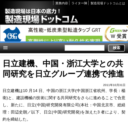
Secondary
業務内容
ライター陣
製造現場ドットコムとは
links
日立建機、中国・浙江大学との共
同研究を日立グループ連携で推進
2011年10月31日
日立建機は10 月14 日、中国の浙江大学(中国浙江省杭州、学長：楊
衛)と、建設機械の技術に関する共同研究をさらに進めることで合意
し、新たに、日立(中国)研究開発有限公司(本社：中国北京市、総経
理：田辺史朗／以下、日立(中国)研究開発)を加えた3 者により、契
約を締結した。