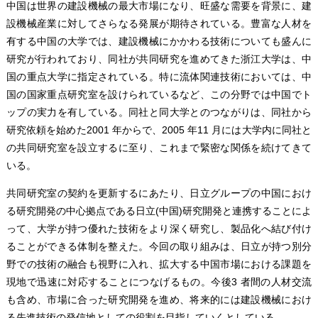
中国は世界の建設機械の最大市場になり、旺盛な需要を背景に、建
設機械産業に対してさらなる発展が期待されている。豊富な人材を
有する中国の大学では、建設機械にかかわる技術についても盛んに
研究が行われており、同社が共同研究を進めてきた浙江大学は、中
国の重点大学に指定されている。特に流体関連技術においては、中
国の国家重点研究室を設けられているなど、この分野では中国でト
ップの実力を有している。同社と同大学とのつながりは、同社から
研究依頼を始めた2001 年からで、2005 年11 月には大学内に同社と
の共同研究室を設立するに至り、これまで緊密な関係を続けてきて
いる。
共同研究室の契約を更新するにあたり、日立グループの中国におけ
る研究開発の中心拠点である日立(中国)研究開発と連携することによ
って、大学が持つ優れた技術をより深く研究し、製品化へ結び付け
ることができる体制を整えた。今回の取り組みは、日立が持つ別分
野での技術の融合も視野に入れ、拡大する中国市場における課題を
現地で迅速に対応することにつなげるもの。今後3 者間の人材交流
も含め、市場に合った研究開発を進め、将来的には建設機械におけ
る先進技術の発信地としての役割を目指していくとしている。