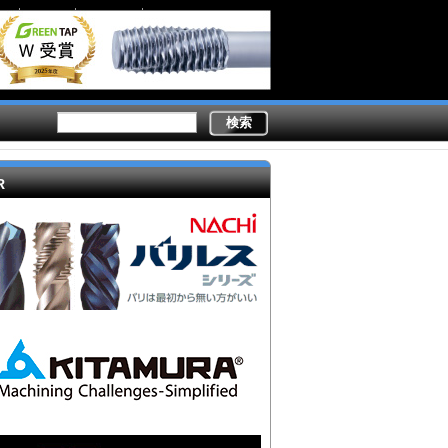
Secondary
業務内容
ライター陣
製造現場ドットコムとは
links
R