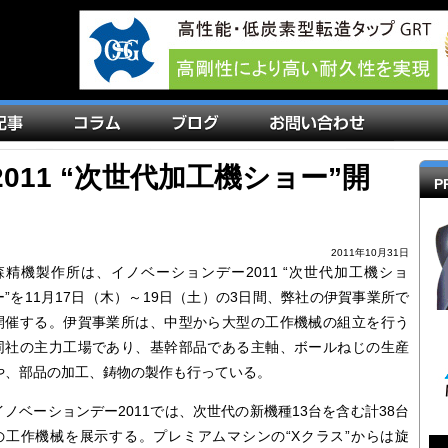
011 “次世代加工機ショー”開
P
2011年10月31日
森精機製作所は、イノベーションデー2011 “次世代加工機ショ
ー”を11月17日（木）～19日（土）の3日間、弊社の伊賀事業所で
開催する。伊賀事業所は、中型から大型の工作機械の組立を行う
同社の主力工場であり、基幹部品である主軸、ボールねじの生産
や、部品の加工、鋳物の製作も行っている。
イノベーションデー2011では、次世代の新機種13台を含む計38台
の工作機械を展示する。プレミアムマシンの“Xクラス”からは旋