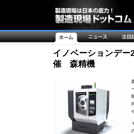
メ
イ
ン
イノベーションデー2
ナ
催 森精機
ビ
ゲ
ー
シ
ョ
ン