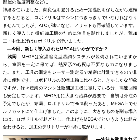
部屋の温度調整などに
神経を使いました。熱変位を避けるため一定温度を保ちながら運転
するとなると、ロボドリルはマシンにつきっきりでいなければなり
ませんでしたが、ATCが速いなど、メリットも再確認しています。
新しく導入した微細加工機のために治具を製作しましたが、荒加
工・中仕上げはロボドリルで行いました。
―今回、新しく導入されたMEGAはいかがですか？
浅岡
MEGAは室温追従型温調システムが装備されていますか
ら、室温を一定に保てば、熱変形の心配は不要なものになりまし
た。また、工具の測定もレーザー測定器で精密に計測できるので非
常に便利です。ロボドリルの30番主軸に比べると、きゃしゃな印象
ですが、碌々産業のマシンは微細加工機に徹している分、高速回転
も安定しています。MEGA用に大きな治具が必要で、当初は外注の
予定でしたが、結局、ロボドリルで95％削ったあと、MEGA上でセ
ルフカットにて仕上げました。このように、大きなものを削る場合
には、ロボドリルで粗どりし、仕上げをMEGAでというように組み
合わせると、加工のテリトリーが非常に広がります。
―外注も活用されて