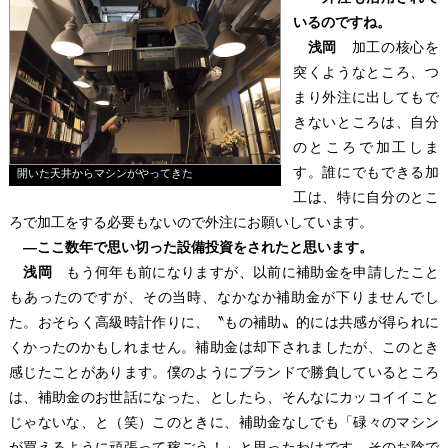
いるのですね。
浅岡
加工の核心を
突くようなところ、つ
まり外注に出してもで
きないところは、自分
のところで加工しま
す。誰にでもできる加
開いた天井からマシンがやってきた
工は、特に自分のとこ
ろで加工をする必要もないので外注にお願いしています。
―ここ数年で思い切った設備投資をされたと思います。
浅岡
もう何年も前になりますが、以前に補助金を申請したこと
もあったのですが、その当時、なかなか補助金が下りませんでし
た。おそらく高級時計作りに、〝もの補助〟的には共感が得られに
くかったのかもしれません。補助金は却下されましたが、このとき
感じたことがあります。僕のようにブランドで勝負しているところ
は、補助金のお世話になった、としたら、そんなにカッコイイこと
じゃないな、と（笑）このときに、補助金なしでも「碌々のマシン
が買えるように頑張って稼ごう！」と思ったわけです。そのお陰で