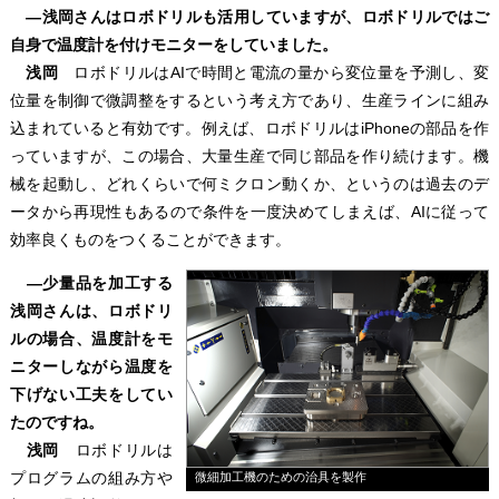
―浅岡さんはロボドリルも活用していますが、ロボドリルではご
自身で温度計を付けモニターをしていました。
浅岡
ロボドリルはAIで時間と電流の量から変位量を予測し、変
位量を制御で微調整をするという考え方であり、生産ラインに組み
込まれていると有効です。例えば、ロボドリルはiPhoneの部品を作
っていますが、この場合、大量生産で同じ部品を作り続けます。機
械を起動し、どれくらいで何ミクロン動くか、というのは過去のデ
ータから再現性もあるので条件を一度決めてしまえば、AIに従って
効率良くものをつくることができます。
―少量品を加工する
浅岡さんは、ロボドリ
ルの場合、温度計をモ
ニターしながら温度を
下げない工夫をしてい
たのですね。
浅岡
ロボドリルは
プログラムの組み方や
微細加工機のための治具を製作