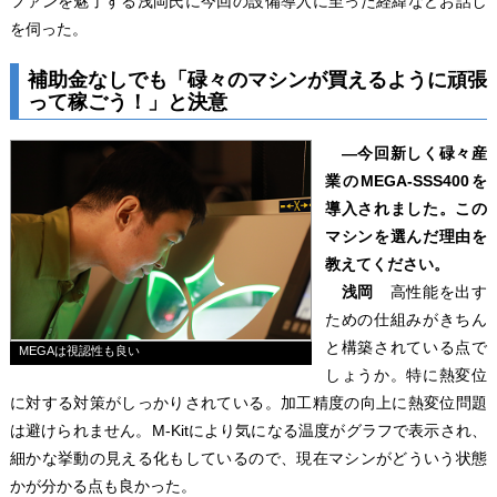
ファンを魅了する浅岡氏に今回の設備導入に至った経緯などお話し
を伺った。
補助金なしでも「碌々のマシンが買えるように頑張
って稼ごう！」と決意
―今回新しく碌々産
業のMEGA-SSS400を
導入されました。この
マシンを選んだ理由を
教えてください。
浅岡
高性能を出す
ための仕組みがきちん
と構築されている点で
MEGAは視認性も良い
しょうか。特に熱変位
に対する対策がしっかりされている。加工精度の向上に熱変位問題
は避けられません。M-Kitにより気になる温度がグラフで表示され、
細かな挙動の見える化もしているので、現在マシンがどういう状態
かが分かる点も良かった。