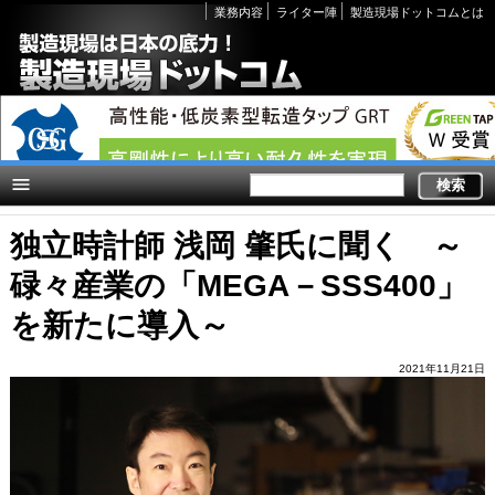
Secondary
業務内容
ライター陣
製造現場ドットコムとは
links
独立時計師 浅岡 肇氏に聞く ～
碌々産業の「MEGA－SSS400」
を新たに導入～
2021年11月21日