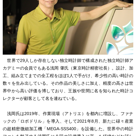
世界で29人しか存在しない独立時計師で構成された独立時計師ア
カデミーの会員でもある浅岡 肇氏（東京時計精密社長）。設計、加
工、組み立てまでの全工程をほぼ1人で手がけ、希少性の高い時計の
数々を生み出している。その作品の美しさに加え、精度の高さは世
界中から高い評価を博しており、王族や世間に名を知られた時計コ
レクターが顧客として名を連ねている。
浅岡氏は2019年、作業現場（アトリエ）を都内に増設し、ファナ
ックの「ロボドリル」を導入、そして2021年8月、新たに碌々産業
の超精密微細加工機「MEGA-SSS400」を設備した。世界中の時計