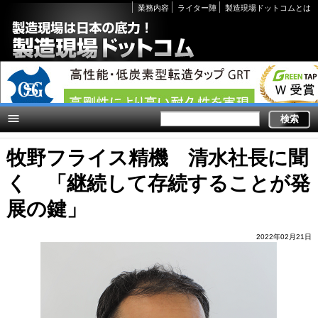
Secondary
業務内容
ライター陣
製造現場ドットコムとは
links
牧野フライス精機 清水社長に聞
く 「継続して存続することが発
展の鍵」
2022年02月21日