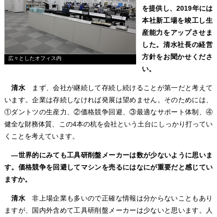
を提供し、2019年には
本社新工場を竣工し生
産能力をアップさせま
した。清水社長の経営
方針をお聞かせくださ
広々としたオフィス内
い。
清水
まず、会社が継続して存続し続けることが第一だと考えて
います。企業は存続しなければ発展は望めません。そのためには、
①ダントツの生産力、②価格競争回避、③最適なサポート体制、④
健全な財務体質、この4本の杭を会社という土台にしっかり打ってい
くことを考えています。
―世界的にみても工具研削盤メーカーは数が少ないように思いま
す。価格競争を回避してマシンを売るにはなにが重要だと感じてい
ますか。
清水
非上場企業も多いので正確な情報は分からないこともあり
ますが、国内外含めて工具研削盤メーカーは少ないと思います。人