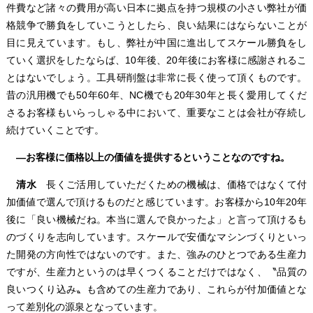
件費など諸々の費用が高い日本に拠点を持つ規模の小さい弊社が価
格競争で勝負をしていこうとしたら、良い結果にはならないことが
目に見えています。もし、弊社が中国に進出してスケール勝負をし
ていく選択をしたならば、10年後、20年後にお客様に感謝されるこ
とはないでしょう。工具研削盤は非常に長く使って頂くものです。
昔の汎用機でも50年60年、NC機でも20年30年と長く愛用してくだ
さるお客様もいらっしゃる中において、重要なことは会社が存続し
続けていくことです。
―お客様に価格以上の価値を提供するということなのですね。
清水
長くご活用していただくための機械は、価格ではなくて付
加価値で選んで頂けるものだと感じています。お客様から10年20年
後に「良い機械だね。本当に選んで良かったよ」と言って頂けるも
のづくりを志向しています。スケールで安価なマシンづくりといっ
た開発の方向性ではないのです。また、強みのひとつである生産力
ですが、生産力というのは早くつくることだけではなく、〝品質の
良いつくり込み〟も含めての生産力であり、これらが付加価値とな
って差別化の源泉となっています。