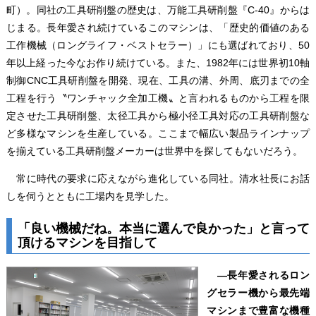
町）。同社の工具研削盤の歴史は、万能工具研削盤『C-40』からは
じまる。長年愛され続けているこのマシンは、「歴史的価値のある
工作機械（ロングライフ・ベストセラー）」にも選ばれており、50
年以上経った今なお作り続けている。また、1982年には世界初10軸
制御CNC工具研削盤を開発、現在、工具の溝、外周、底刃までの全
工程を行う〝ワンチャック全加工機〟と言われるものから工程を限
定させた工具研削盤、太径工具から極小径工具対応の工具研削盤な
ど多様なマシンを生産している。ここまで幅広い製品ラインナップ
を揃えている工具研削盤メーカーは世界中を探してもないだろう。
常に時代の要求に応えながら進化している同社。清水社長にお話
しを伺うとともに工場内を見学した。
「良い機械だね。本当に選んで良かった」と言って
頂けるマシンを目指して
―長年愛されるロン
グセラー機から最先端
マシンまで豊富な機種