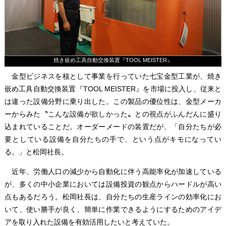
焼き嵌め工具自動交換装置『TOOL MEISTER』
金型ビジネスを核として事業を行っていた七宝金型工業が、焼き
嵌め工具自動交換装置『TOOL MEISTER』を市場に投入し、従来と
は違った設備分野に乗り出した。この製品の優位性は、金型メーカ
ーからみた〝こんな設備が欲しかった〟との視点がふんだんに盛り
込まれていることだ。オーダーメードの装置だが、「自分たちが必
要としている設備を自分たちの手で、という点がキモになってい
る。」と松岡社長。
近年、労働人口の減少から自動化に伴う高能率化が加速している
が、多くの中小企業においては設備投資の観点からハードルが高い
点もあるだろう。松岡社長は、自分たちの生産ラインの効率化にお
いて、使い勝手が良く、簡単に作業できるようにするためのアイデ
アを取り入れた設備を有効活用したいと考えていた。