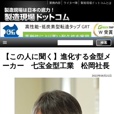
Secondary
業務内容
ライター陣
製造現場ドットコムとは
links
【この人に聞く】進化する金型メ
ーカー 七宝金型工業 松岡社長
2022年08月21日