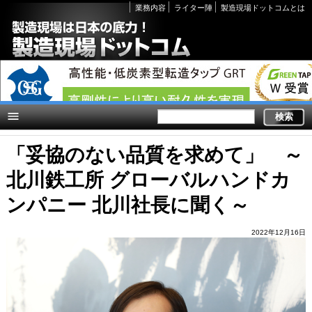
Secondary
業務内容
ライター陣
製造現場ドットコムとは
links
「妥協のない品質を求めて」 ～
北川鉄工所 グローバルハンドカ
ンパニー 北川社長に聞く～
2022年12月16日