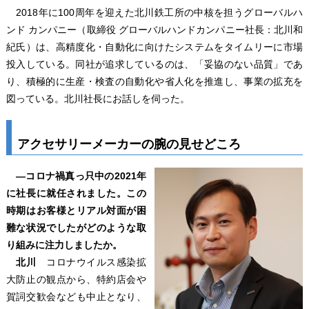
2018年に100周年を迎えた北川鉄工所の中核を担うグローバルハ
ンド カンパニー（取締役 グローバルハンドカンパニー社長：北川和
紀氏）は、高精度化・自動化に向けたシステムをタイムリーに市場
投入している。同社が追求しているのは、「妥協のない品質」であ
り、積極的に生産・検査の自動化や省人化を推進し、事業の拡充を
図っている。北川社長にお話しを伺った。
アクセサリーメーカーの腕の見せどころ
―コロナ禍真っ只中の2021年
に社長に就任されました。この
時期はお客様とリアル対面が困
難な状況でしたがどのような取
り組みに注力しましたか。
北川
コロナウイルス感染拡
大防止の観点から、特約店会や
賀詞交歓会なども中止となり、