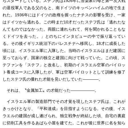
らスタートしている。ステフ氏は1926年に音楽家の母と第一次大戦
の退役軍人である父のもと、南ドイツのキッペンハイムの地で生ま
れた。1936年にはドイツの政権を握ったナチスの影響を受け、一家
はドイツから逃れる。この時まだ10才だったステフ氏は「逃れたな
んてものではなかった。両親に連れられて、何を聞かれることもな
くドイツを去った。」とのちにインタビューの中で振り返ってい
る。その後イギリス統治下のパレスチナへ移民し、18才に成長した
頃には、イスラエル軍に入隊した。当時のイスラエルはまだ建国に
至っておらず、国家の独立と建国に向けて戦っていた。この頃、ス
テファンを「ステフ」と改名し、初期のイスラエル空軍のパイロッ
ト養成コースに入隊したが、軍は空軍パイロットとして訓練を修了
したステフ氏の優れた才能を見いだしていた――――。
それは、〝金属加工〟の才能だった――――――。
イスラエル軍の製造部門でその才覚を現したステフ氏は、これが
きっかけとなり、『平和達成』を目指すようになる。その後、イス
ラエルの建国が成し遂げられ、独立戦争が終結した頃、自宅の裏庭
に切削工具を作るあばら小屋を建てた。これが後に世界に名を知ら