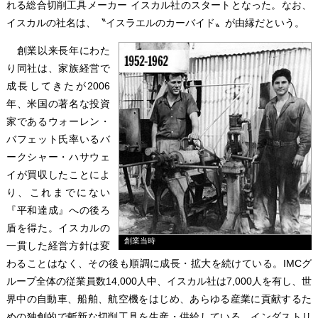
れる総合切削工具メーカー イスカル社のスタートとなった。なお、
イスカルの社名は、〝イスラエルのカーバイド〟が由縁だという。
創業以来長年にわた
り同社は、家族経営で
成長してきたが2006
年、米国の著名な投資
家であるウォーレン・
バフェット氏率いるバ
ークシャー・ハサウェ
イが買収したことによ
り、これまでにない
『平和達成』への後ろ
盾を得た。イスカルの
創業当時
一貫した経営方針は変
わることはなく、その後も順調に成長・拡大を続けている。IMCグ
ループ全体の従業員数14,000人中、イスカル社は7,000人を有し、世
界中の自動車、船舶、航空機をはじめ、あらゆる産業に貢献するた
めの独創的で斬新な切削工具を生産・供給している。インダストリ