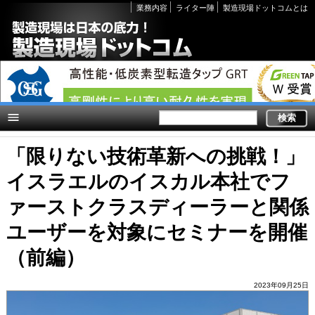
Secondary
業務内容
ライター陣
製造現場ドットコムとは
links
「限りない技術革新への挑戦！」
イスラエルのイスカル本社でフ
ァーストクラスディーラーと関係
ユーザーを対象にセミナーを開催
（前編）
2023年09月25日