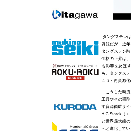
タングステンは
資源だが、近年
タングステン酸
価格の上昇は、
も影響を及ぼ
も、タングステ
回収・再資源化
こうした時流
工具やその研削
す資源循環サイ
H.C.Star
と世界最大級の
へと進化してい