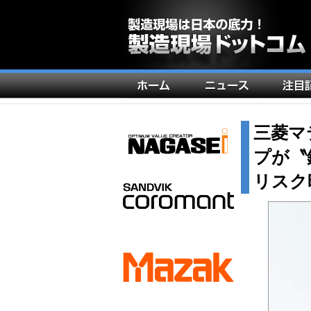
メ
イ
ン
三菱マ
ナ
プが〝
ビ
ゲ
リスク
ー
シ
ョ
ン