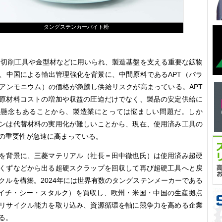
タングステンカーバイト粉
切削工具や金型材などに用いられ、製造基盤を支える重要な鉱物
、中国による輸出管理強化を背景に、中間原料であるAPT（パラ
アンモニウム）の価格が急騰し供給リスクが高まっている。APT
原材料コストの増加や収益の圧迫だけでなく、製品の安定供給に
す懸念もあることから、製造業にとっては悩ましい問題だ。しか
ンは代替材料の実用化が難しいことから、現在、使用済み工具の
の重要性が急速に高まっている。
を背景に、三菱マテリアル（社長＝田中徹也氏）は使用済み超硬
くずなどから出る超硬スクラップを回収して再び超硬工具へと戻
クルを構築。2024年には世界有数のタングステンメーカーである
ck（エイチ・シー・スタルク）を買収し、欧州・米国・中国の生産拠点
リサイクル能力を取り込み、資源循環を軸に競争力を高める企業
る。