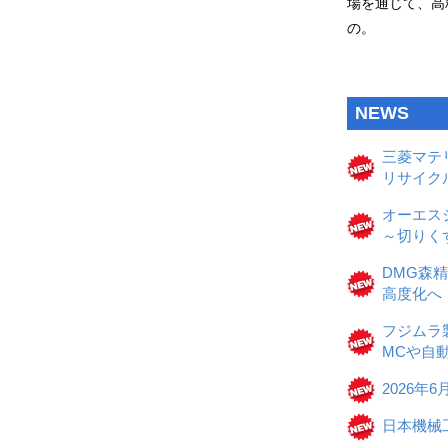
場を通じて、高
の。
NEWS
三菱マテリ
リサイク
オーエス
～切りく
DMG森精
高度化へ
フジムラ
MCや自
2026年
日本機械