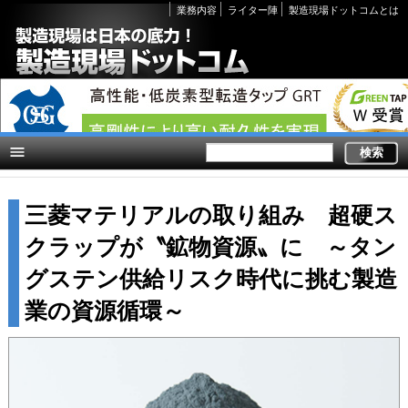
Secondary
業務内容
ライター陣
製造現場ドットコムとは
links
三菱マテリアルの取り組み 超硬ス
クラップが〝鉱物資源〟に ～タン
グステン供給リスク時代に挑む製造
業の資源循環～