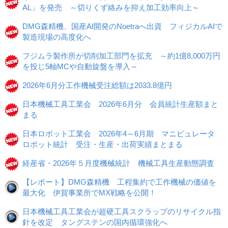
AL」を発売 ～切りくず絡みを抑え加工効率向上～
DMG森精機、国産AI開発のNoetraへ出資 フィジカルAIで
製造現場の高度化へ
フジムラ製作所が切削加工部門を拡充 ～約1億8,000万円
を投じ5軸MCや自動旋盤を導入～
2026年6月分工作機械受注総額は2033.8億円
日本機械工具工業会 2026年6月分 会員統計生産額まと
まる
日本ロボット工業会 2026年4～6月期 マニピュレータ
ロボット統計 受注・生産・出荷実績まとまる
経産省・2026年５月度機械統計 機械工具生産動態調査
【レポート】DMG森精機 工程集約で工作機械の価値を
最大化 伊賀事業所でMX戦略を公開！
日本機械工具工業会が超硬工具スクラップのリサイクル指
針を改定 タングステンの国内循環強化へ