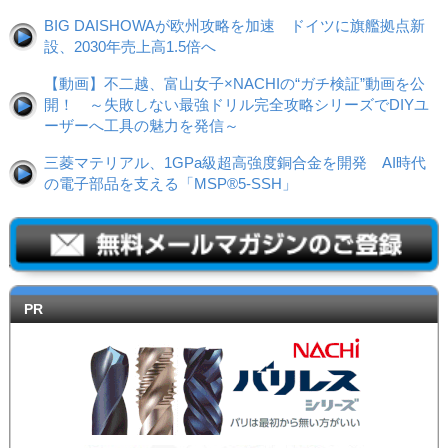
BIG DAISHOWAが欧州攻略を加速 ドイツに旗艦拠点新
設、2030年売上高1.5倍へ
【動画】不二越、富山女子×NACHIの“ガチ検証”動画を公
開！ ～失敗しない最強ドリル完全攻略シリーズでDIYユ
ーザーへ工具の魅力を発信～
三菱マテリアル、1GPa級超高強度銅合金を開発 AI時代
の電子部品を支える「MSP®5-SSH」
PR