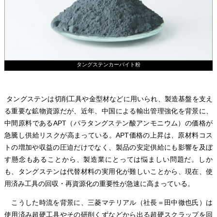
タングステンカーバイト粉
タングステンは切削工具や金型材などに用いられ、製造基盤を支え
る重要な鉱物資源だが、近年、中国による輸出管理強化を背景に、
中間原料であるAPT（パラタングステン酸アンモニウム）の価格が
急騰し供給リスクが高まっている。APT価格の上昇は、原材料コス
トの増加や収益の圧迫だけでなく、製品の安定供給にも影響を及ぼ
す懸念もあることから、製造業にとっては悩ましい問題だ。しか
も、タングステンは代替材料の実用化が難しいことから、現在、使
用済み工具の回収・再資源化の重要性が急速に高まっている。
こうした時流を背景に、三菱マテリアル（社長＝田中徹也氏）は
使用済み超硬工具やその研削くずなどから出る超硬スクラップを回