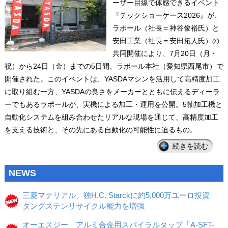
ーザー目線で体感できるイベント
『テックショーケース2026』が、
ラポール（社長＝神谷俊裕氏）と
安田工業（社長＝安田拓人氏）の
共同開催により、7月20日（月・
祝）から24日（金）までの5日間、ラポール本社（愛知県西尾市）で
開催された。このイベントは、YASDAマシンを活用して高精度加工
に取り組む一方、YASDAの良さをメーカーとともに伝えるディーラ
ーでもあるラポールが、実機による加工・運用を公開。5軸加工機と
自動化システムを組み合わせたリアルな現場を通じて、高精度加工
を支える技術と、その先にある自動化の可能性に迫るもの。
続きを読む
NEWS
三菱マテリアル、独H.C. Starckに約5,000万ユーロ投資
タングステンリサイクル能力を増強
オーエスジー アルミ合金用スパイラルタップ「A-SFT-