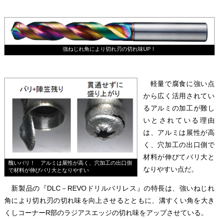
強ねじれ角により切れ刃の切れ味UP！
軽量で腐食に強い点
から広く活用されてい
るアルミの加工が難し
いとされている理由
は、アルミは展性が高
く、穴加工の出口側で
材料が伸びてバリ大と
醜いバリ！ アルミは展性が高く、穴加工の出口側
なりやすい点だ。
で材料が伸びバリ大となりやすい
新製品の『DLC－REVOドリルバリレス』の特長は、強いねじれ
角により切れ刃の切れ味を向上させるとともに、溝すくい角を大き
くしコーナーR部のラジアスエッジの切れ味をアップさせている。