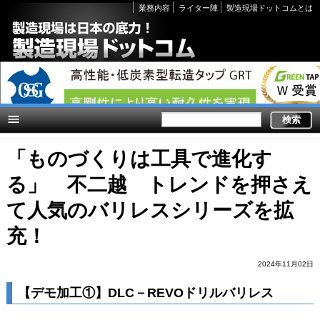
Secondary
業務内容
ライター陣
製造現場ドットコムとは
links
「ものづくりは工具で進化す
る」 不二越 トレンドを押さえ
て人気のバリレスシリーズを拡
充！
2024年11月02日
【デモ加工①】DLC－REVOドリルバリレス