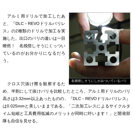
アルミ用ドリルで加工したあ
と、『DLC－REVOドリルバリレ
ス』の2種類のドリルで加工を実
施した。出口のバリの違いは一目
瞭然！ 名残惜しそうにくっつい
ているのがお分かりになるだろ
う。
名残惜しそうにしがみついているバリ
クロス穴抜け際を観察するた
め、半割にして抜けバリを比較したところ、アルミ用ドリルのバリ
高さは3.32mm以上あったものの、『DLC－REVOドリルバリレス』
は0.025mmと美しいままである。「二次加工レスによるサイクルタ
イム短縮と工具費用低減のメリットが同時に叶います！」と開発部
隊も自信を見せる。