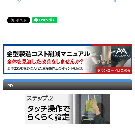
ジ
>
PR