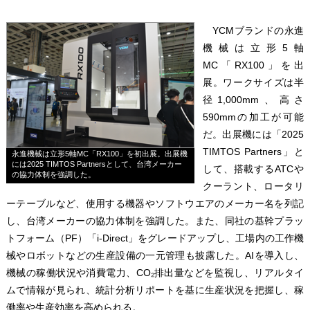
YCMブランドの永進
機械は立形5軸
MC「RX100」を出
展。ワークサイズは半
径1,000mm、高さ
590mmの加工が可能
だ。出展機には「2025
TIMTOS Partners」と
永進機械は立形5軸MC「RX100」を初出展。出展機
には2025 TIMTOS Partnersとして、台湾メーカー
して、搭載するATCや
の協力体制を強調した。
クーラント、ロータリ
ーテーブルなど、使用する機器やソフトウエアのメーカー名を列記
し、台湾メーカーの協力体制を強調した。また、同社の基幹プラッ
トフォーム（PF）「i-Direct」をグレードアップし、工場内の工作機
械やロボットなどの生産設備の一元管理も披露した。AIを導入し、
機械の稼働状況や消費電力、CO₂排出量などを監視し、リアルタイ
ムで情報が見られ、統計分析リポートを基に生産状況を把握し、稼
働率や生産効率を高められる。