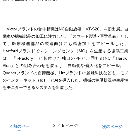
Victorブランドの台中精機はNC自動旋盤「VT-S20」を初出展。自
動車や機械部品の加工に注力した。「スマート製造×医学革命」とし
て、医療機器部品の製造向けにも精密加工をアピールした。
Hartfordブランドでマシニングセンタ（MC）を生産する協鴻工業
は、「i-Factory」と名付けた独自のPFと、同社のNC「Hartrol
Plus」との組み合わせを展示し、自動化や省人化をアピール。
Quaserブランドの百徳機械、Litzブランドの麗馳科技なども、モノ
のインターネット（IoT）とAIを導入した、機械の稼働状況や生産性
をモニターできるシステムを出展した。
2 ／ 5 ページ
< 前のペー
次のページ