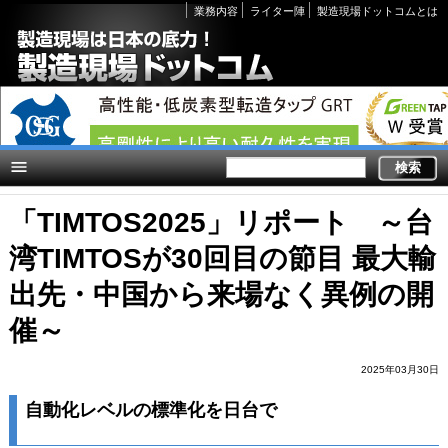
Secondary
業務内容
ライター陣
製造現場ドットコムとは
links
「TIMTOS2025」リポート ～台
湾TIMTOSが30回目の節目 最大輸
出先・中国から来場なく異例の開
催～
2025年03月30日
自動化レベルの標準化を日台で