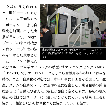
会場に目を向ける
と、開催テーマにもな
ったAI（人工知能）や
ロボティクスによる自
動化を前面に出した出
展が目立った。Tongtai
ブランドの東台精機は
東台グループ6社の強
東台精機はグループ6社の強みを生かし、エイペッ
クの横型5軸MC「HS1400」を初出展しメインに据
みを生かした展示とな
えた。
った。メインに据えた
のはグループ企業エイペックの横型5軸マシニングセンタ（MC）
「HS1400」で、エアロシリーズとして航空機用部品の加工に強みを
持つ。また、自動化の対応では、昨年10月に日工会が公開した、生
産システムの自動化レベルの基準を基に提案した。東台精機の厳瑞
雄会長は「自動化や省人化は各社が独自に定めたもの。各社の従来
機との比較ではユーザーには違いが分かりにくい。今後も日工会と
協力し、相談しながら標準化作りに協力したい」と話す。