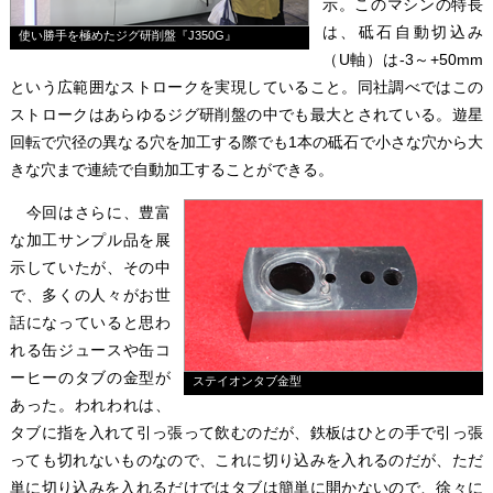
示。このマシンの特長
は、砥石自動切込み
使い勝手を極めたジグ研削盤『J350G』
（U軸）は-3～+50mm
という広範囲なストロークを実現していること。同社調べではこの
ストロークはあらゆるジグ研削盤の中でも最大とされている。遊星
回転で穴径の異なる穴を加工する際でも1本の砥石で小さな穴から大
きな穴まで連続で自動加工することができる。
今回はさらに、豊富
な加工サンプル品を展
示していたが、その中
で、多くの人々がお世
話になっていると思わ
れる缶ジュースや缶コ
ーヒーのタブの金型が
ステイオンタブ金型
あった。われわれは、
タブに指を入れて引っ張って飲むのだが、鉄板はひとの手で引っ張
っても切れないものなので、これに切り込みを入れるのだが、ただ
単に切り込みを入れるだけではタブは簡単に開かないので、徐々に