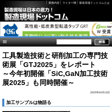
Secondary
業務内容
ライター陣
製造現場ドットコムとは
links
工具製造技術と研削加工の専門技
術展「GTJ2025」をレポート
～今年初開催「SiC,GaN加工技術
展2025」も同時開催～
2025年04月13日
加工サンプルは物語る