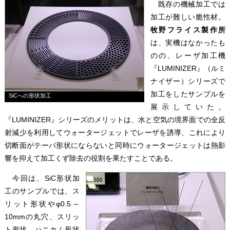
既存の機械加工では
加工が難しい脆性材。
牧野フライス製作所
は、実機はなかったも
のの、レーザ加工機
『LUMINIZER』（ルミ
ナイザー）シリーズで
加工をしたサンプルを
SiCへの形状加工
展示していた。
『LUMINIZER』シリーズのメリットは、水と空気の境界面での全反
射減少を利用してウォータージェットでレーザを誘導、これにより
切断面がテーパ形状にならないと同時にウォータージェットは熱影
響を抑えて加工くず除去の役割を果たすことである。
今回は、SiC形状加
工のサンプルでは、ス
リット形状やφ0.5～
10mmの丸穴、スリッ
ト形状、ハニカム形状