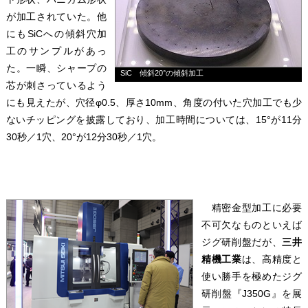
が加工されていた。他
にもSiCへの傾斜穴加
工のサンプルがあっ
た。一瞬、シャープの
SiC 傾斜20°の傾斜加工
芯が刺さっているよう
にも見えたが、穴径φ0.5、厚さ10mm、角度の付いた穴加工でも少
ないチッピングを披露しており、加工時間については、15°が11分
30秒／1穴、20°が12分30秒／1穴。
精密金型加工に必要
不可欠なものといえば
ジグ研削盤だが、
三井
精機工業
は、高精度と
使い勝手を極めたジグ
研削盤『J350G』を展