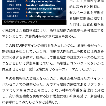
用。加工点剛性を飛躍
的に高めると同時に、
省スペース化を実現す
る研削盤開発に成功し
IGTARデザインのコンセプト
た同社。設置面積を最
小限に抑えた独自構造により、高精度研削の高能率化を可能にする
マシンとして、業界内外から大きな注目を集めた。
このIGTARPデザインの発想を生み出したのは、新藤社長だった。
制御設計を担当していた当時、研削盤の剛性向上を図るには構造を
大型化せざるを得ず、結果として重量増加や設置スペースの拡大に
つながるという課題を抱えていた。高剛性とコンパクト化をいかに
両立させるかは、設計現場における長年のテーマだったという。
その発想転換の契機となったのが、長瀬会長が訪れたスペイン・
バルセロナでの視察だった。ガウディ建築の象徴であるサグラダ・
ファミリアを目の当たりにし、少ない材料で荷重を合理的に分散
し、高い構造強度を実現する設計思想に強い印象を受け、新藤社長
に参考にしてみたらどうかと提案した。