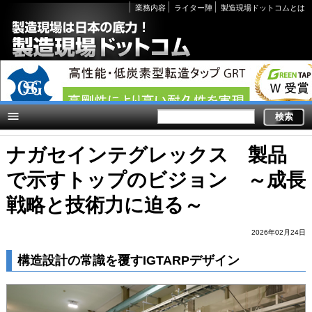
Secondary
業務内容
ライター陣
製造現場ドットコムとは
links
ナガセインテグレックス 製品
で示すトップのビジョン ～成長
戦略と技術力に迫る～
2026年02月24日
構造設計の常識を覆すIGTARPデザイン