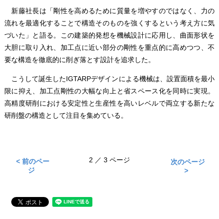
新藤社長は「剛性を高めるために質量を増やすのではなく、力の
流れを最適化することで構造そのものを強くするという考え方に気
づいた」と語る。この建築的発想を機械設計に応用し、曲面形状を
大胆に取り入れ、加工点に近い部分の剛性を重点的に高めつつ、不
要な構造を徹底的に削ぎ落とす設計を追求した。
こうして誕生したIGTARPデザインによる機械は、設置面積を最小
限に抑え、加工点剛性の大幅な向上と省スペース化を同時に実現。
高精度研削における安定性と生産性を高いレベルで両立する新たな
研削盤の構造として注目を集めている。
2 ／ 3 ページ
< 前のペー
次のページ
ジ
>