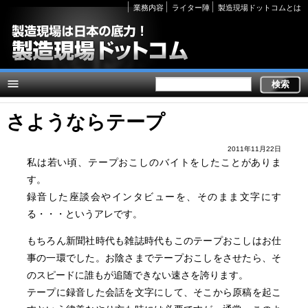
Secondary
業務内容
ライター陣
製造現場ドットコムとは
links
さようならテープ
2011年11月22日
私は若い頃、テープおこしのバイトをしたことがありま
す。
録音した座談会やインタビューを、そのまま文字にす
る・・・というアレです。
もちろん新聞社時代も雑誌時代もこのテープおこしはお仕
事の一環でした。お陰さまでテープおこしをさせたら、そ
のスピードに誰もが追随できない速さを誇ります。
テープに録音した会話を文字にして、そこから原稿を起こ