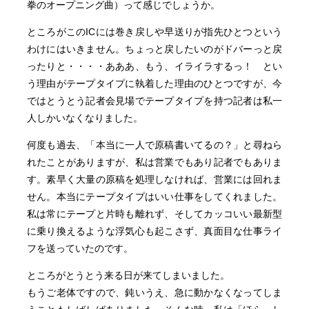
拳のオープニング曲）って感じでしょうか。
ところがこのICには巻き戻しや早送りが指先ひとつという
わけにはいきません。ちょっと戻したいのがドバーっと戻
ったりと・・・・あああ、もう、イライラするっ！ とい
う理由がテープタイプに執着した理由のひとつですが、今
ではとうとう記者会見場でテープタイプを持つ記者は私一
人しかいなくなりました。
何度も過去、「本当に一人で原稿書いてるの？」と尋ねら
れたことがありますが、私は営業でもあり記者でもありま
す。素早く大量の原稿を処理しなければ、営業には回れま
せん。本当にテープタイプはいい仕事をしてくれました。
私は常にテープと片時も離れず、そしてカッコいい最新型
に乗り換えるような浮気心も起こさず、真面目な仕事ライ
フを送っていたのです。
ところがとうとう来る日が来てしまいました。
もうご老体ですので、鈍いうえ、急に動かなくなってしま