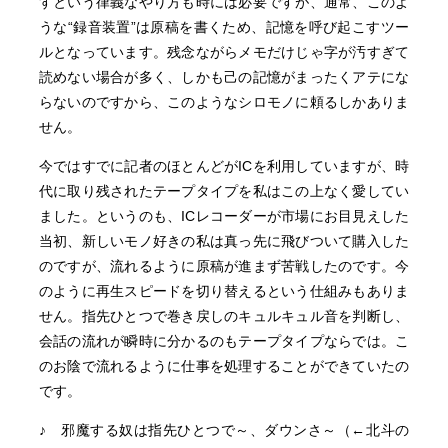
すという律義なやり方も時には必要ですが、通常、このよ
うな“録音装置”は原稿を書くため、記憶を呼び起こすツー
ルとなっています。残念ながらメモだけじゃ字が汚すぎて
読めない場合が多く、しかも己の記憶がまったくアテにな
らないのですから、このようなシロモノに頼るしかありま
せん。
今ではすでに記者のほとんどがICを利用していますが、時
代に取り残されたテープタイプを私はこの上なく愛してい
ました。というのも、ICレコーダーが市場にお目見えした
当初、新しいモノ好きの私は真っ先に飛びついて購入した
のですが、流れるように原稿が進まず苦戦したのです。今
のように再生スピードを切り替えるという仕組みもありま
せん。指先ひとつで巻き戻しのキュルキュル音を判断し、
会話の流れが瞬時に分かるのもテープタイプならでは。こ
のお陰で流れるように仕事を処理することができていたの
です。
♪ 邪魔する奴は指先ひとつで～、ダウンさ～（←北斗の