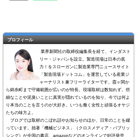
プロフィール
業界新聞社の取締役編集長を経て、インダスト
リー・ジャパンを設立。製造現場は日本の底
力！をスローガンに製造業専門ニュースサイト
「製造現場ドットコム」を運営している産業ジ
ャーナリスト兼フリーライターです。霞ヶ関か
ら錦糸町まで守備範囲が広いのが特長。現場取材は数知れず。些
細なことや泥臭いことに真実が隠れているのを知り、今では何よ
り本当のことを言うのが大好き。いつも働く女性と頑張るオヤジ
たちの味方よ。
ブログでは取材のこぼれ話やお知らせのほか、日常のことを綴
っています。拙著「機械ビジネス」（クロスメディア・パブリッ
シング）が全国の書店、amazonなどのオンラインで好評発売