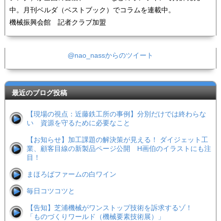
中。月刊ベルダ（ベストブック）でコラムを連載中。
機械振興会館 記者クラブ加盟
@nao_nassからのツイート
最近のブログ投稿
【現場の視点：近藤鉄工所の事例】分別だけでは終わらな
い 資源を守るために必要なこと
【お知らせ】加工課題の解決策が見える！ ダイジェット工
業、顧客目線の新製品ページ公開 H画伯のイラストにも注
目！
まほろばファームの白ワイン
毎日コツコツと
【告知】芝浦機械がワンストップ技術を訴求するゾ！
「ものづくりワールド（機械要素技術展）」