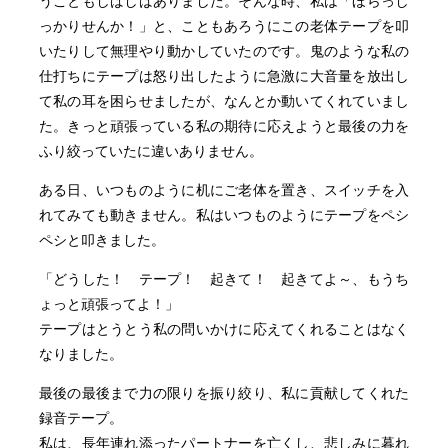
うこともしばしばありました。そんな時、私は「ほらっし
っかりせんか！」と、こともあろうにこの老体テープを叩
いたりして無理やり動かしていたのです。鬼のような私の
仕打ちにテープは怒り出したように急激に大音量を放出し
て私の耳を困らせましたが、なんとか動いてくれていまし
た。きっと頑張っている私の期待に応えようと最後の力を
ふり絞っていたに違いありません。
ある日、いつものように机にご老体を置き、スイッチを入
れてみても動きません。私はいつものようにテープをペシ
ペシと叩きました。
「どうした！ テープ！ 起きて！ 起きてよ～、もうち
ょっと頑張ってよ！」
テープはとうとう私の問いかけに応えてくれることはなく
なりました。
最後の最後まで力の限りを振り絞り、私に貢献してくれた
録音テープ。
私は、長年連れ添ったパートナーを亡くし、悲しみに暮れ