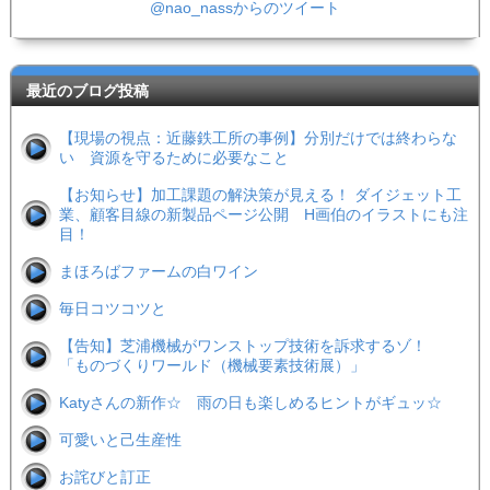
@nao_nassからのツイート
最近のブログ投稿
【現場の視点：近藤鉄工所の事例】分別だけでは終わらな
い 資源を守るために必要なこと
【お知らせ】加工課題の解決策が見える！ ダイジェット工
業、顧客目線の新製品ページ公開 H画伯のイラストにも注
目！
まほろばファームの白ワイン
毎日コツコツと
【告知】芝浦機械がワンストップ技術を訴求するゾ！
「ものづくりワールド（機械要素技術展）」
Katyさんの新作☆ 雨の日も楽しめるヒントがギュッ☆
可愛いと己生産性
お詫びと訂正