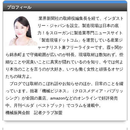
プロフィール
業界新聞社の取締役編集長を経て、インダスト
リー・ジャパンを設立。製造現場は日本の底
力！をスローガンに製造業専門ニュースサイト
「製造現場ドットコム」を運営している産業ジ
ャーナリスト兼フリーライターです。霞ヶ関か
ら錦糸町まで守備範囲が広いのが特長。現場取材は数知れず。些
細なことや泥臭いことに真実が隠れているのを知り、今では何よ
り本当のことを言うのが大好き。いつも働く女性と頑張るオヤジ
たちの味方よ。
ブログでは取材のこぼれ話やお知らせのほか、日常のことを綴
っています。拙著「機械ビジネス」（クロスメディア・パブリッ
シング）が全国の書店、amazonなどのオンラインで好評発売
中。月刊ベルダ（ベストブック）でコラムを連載中。
機械振興会館 記者クラブ加盟