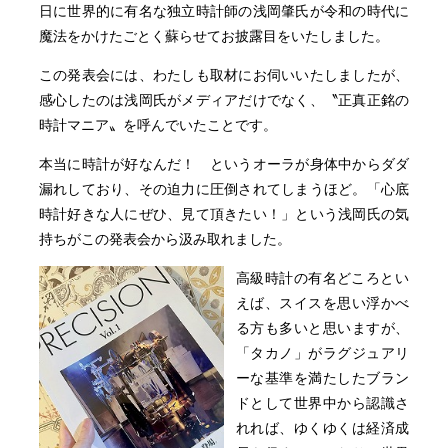
日に世界的に有名な独立時計師の浅岡肇氏が令和の時代に
魔法をかけたごとく蘇らせてお披露目をいたしました。
この発表会には、わたしも取材にお伺いいたしましたが、
感心したのは浅岡氏がメディアだけでなく、〝正真正銘の
時計マニア〟を呼んでいたことです。
本当に時計が好なんだ！ というオーラが身体中からダダ
漏れしており、その迫力に圧倒されてしまうほど。「心底
時計好きな人にぜひ、見て頂きたい！」という浅岡氏の気
持ちがこの発表会から汲み取れました。
高級時計の有名どころとい
えば、スイスを思い浮かべ
る方も多いと思いますが、
「タカノ」がラグジュアリ
ーな基準を満たしたブラン
ドとして世界中から認識さ
れれば、ゆくゆくは経済成