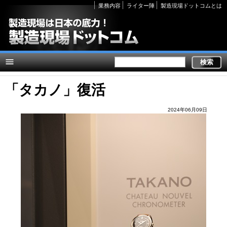
Secondary
業務内容
ライター陣
製造現場ドットコムとは
links
「タカノ」復活
2024年06月09日