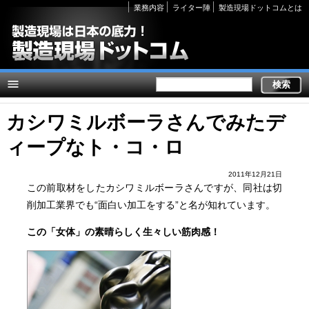
Secondary
業務内容
ライター陣
製造現場ドットコムとは
links
カシワミルボーラさんでみたデ
ィープなト・コ・ロ
2011年12月21日
この前取材をしたカシワミルボーラさんですが、同社は切
削加工業界でも“面白い加工をする”と名が知れています。
この「女体」の素晴らしく生々しい筋肉感！