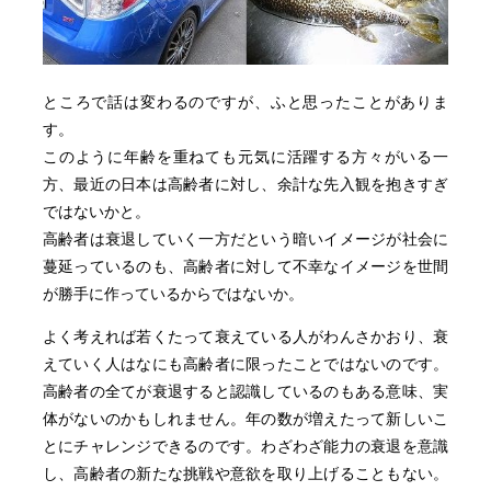
ところで話は変わるのですが、ふと思ったことがありま
す。
このように年齢を重ねても元気に活躍する方々がいる一
方、最近の日本は高齢者に対し、余計な先入観を抱きすぎ
ではないかと。
高齢者は衰退していく一方だという暗いイメージが社会に
蔓延っているのも、高齢者に対して不幸なイメージを世間
が勝手に作っているからではないか。
よく考えれば若くたって衰えている人がわんさかおり、衰
えていく人はなにも高齢者に限ったことではないのです。
高齢者の全てが衰退すると認識しているのもある意味、実
体がないのかもしれません。年の数が増えたって新しいこ
とにチャレンジできるのです。わざわざ能力の衰退を意識
し、高齢者の新たな挑戦や意欲を取り上げることもない。