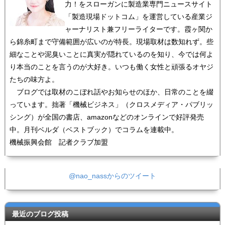
力！をスローガンに製造業専門ニュースサイト
「製造現場ドットコム」を運営している産業ジ
ャーナリスト兼フリーライターです。霞ヶ関か
ら錦糸町まで守備範囲が広いのが特長。現場取材は数知れず。些
細なことや泥臭いことに真実が隠れているのを知り、今では何よ
り本当のことを言うのが大好き。いつも働く女性と頑張るオヤジ
たちの味方よ。
ブログでは取材のこぼれ話やお知らせのほか、日常のことを綴
っています。拙著「機械ビジネス」（クロスメディア・パブリッ
シング）が全国の書店、amazonなどのオンラインで好評発売
中。月刊ベルダ（ベストブック）でコラムを連載中。
機械振興会館 記者クラブ加盟
@nao_nassからのツイート
最近のブログ投稿