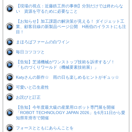
【現場の視点：近藤鉄工所の事例】分別だけでは終わらな
い 資源を守るために必要なこと
【お知らせ】加工課題の解決策が見える！ ダイジェット工
業、顧客目線の新製品ページ公開 H画伯のイラストにも注
目！
まほろばファームの白ワイン
毎日コツコツと
【告知】芝浦機械がワンストップ技術を訴求するゾ！
「ものづくりワールド（機械要素技術展）」
Katyさんの新作☆ 雨の日も楽しめるヒントがギュッ☆
可愛いと己生産性
お詫びと訂正
【告知】今年度最大級の産業用ロボット専門展を開催
「ROBOT TECHNOLOGY JAPAN 2026」を6月11日から愛
知県常滑市で開催
フォースとともにあらんことを