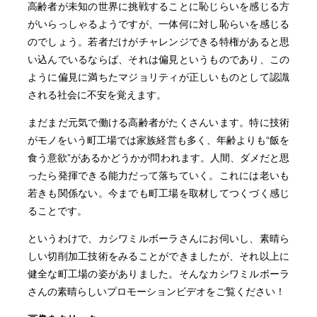
高齢者が未知の世界に挑戦することに恥じらいを感じる方
がいらっしゃるようですが、一体何に対し恥らいを感じる
のでしょう。若者だけがチャレンジできる特権があると思
い込んでいるならば、それは偏見というものであり、この
ように偏見に満ちたマジョリティが正しいものとして認識
される社会に不安を覚えます。
まだまだ元気で働ける高齢者がたくさんいます。特に技術
がモノをいう町工場では家族経営も多く、年齢よりも“飯を
食う意欲”があるかどうかが問われます。人間、ダメだと思
ったら発揮できる能力だって落ちていく。これには老いも
若きも関係ない。今までも町工場を取材してつくづく感じ
ることです。
というわけで、カシワミルボーラさんにお伺いし、素晴ら
しい切削加工技術をみることができましたが、それ以上に
健全な町工場の姿がありました。そんなカシワミルボーラ
さんの素晴らしいプロモーションビデオをご覧ください！