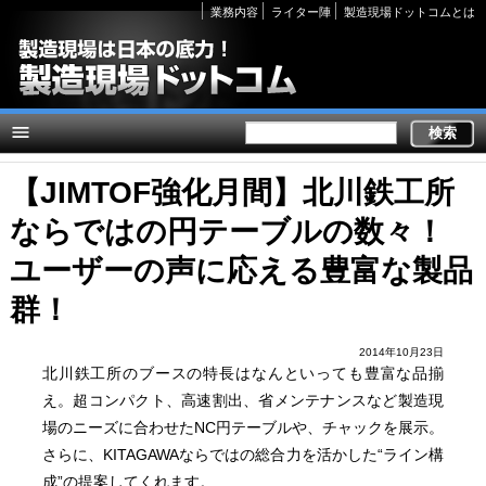
Secondary
業務内容
ライター陣
製造現場ドットコムとは
links
【JIMTOF強化月間】北川鉄工所
ならではの円テーブルの数々！
ユーザーの声に応える豊富な製品
群！
2014年10月23日
北川鉄工所のブースの特長はなんといっても豊富な品揃
え。超コンパクト、高速割出、省メンテナンスなど製造現
場のニーズに合わせたNC円テーブルや、チャックを展示。
さらに、KITAGAWAならではの総合力を活かした“ライン構
成”の提案してくれます。