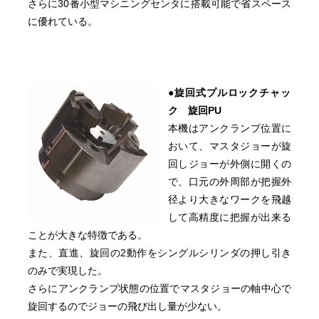
さらに30番小型マシニングセンタに搭載可能で省スペース
に優れている。
●旋回式プルロックチャッ
ク 旋回PU
本機はアンクランプ位置に
おいて、マスタジョーが旋
回しジョーが外側に開くの
で、口元の外周部が把握外
径より大きなワークを飛越
して高精度に把握が出来る
ことが大きな特徴である。
また、直進、旋回の2動作をシングルシリンダの押し引き
のみで実現した。
さらにアンクランプ状態の位置でマスタジョーの軸中心で
旋回するのでジョーの飛び出し量が少ない。