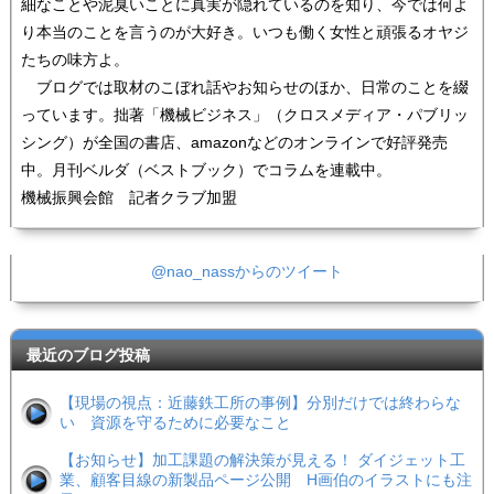
細なことや泥臭いことに真実が隠れているのを知り、今では何よ
り本当のことを言うのが大好き。いつも働く女性と頑張るオヤジ
たちの味方よ。
ブログでは取材のこぼれ話やお知らせのほか、日常のことを綴
っています。拙著「機械ビジネス」（クロスメディア・パブリッ
シング）が全国の書店、amazonなどのオンラインで好評発売
中。月刊ベルダ（ベストブック）でコラムを連載中。
機械振興会館 記者クラブ加盟
@nao_nassからのツイート
最近のブログ投稿
【現場の視点：近藤鉄工所の事例】分別だけでは終わらな
い 資源を守るために必要なこと
【お知らせ】加工課題の解決策が見える！ ダイジェット工
業、顧客目線の新製品ページ公開 H画伯のイラストにも注