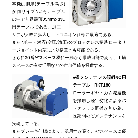
本機は胴厚(テーブル高さ)
が同サイズNC円テーブル
の中で世界最薄99mmのNC
円テーブルである。加工エ
リアが大幅に拡大し、トラニオン仕様に最適である。
また7ポート対応(空圧/油圧)のブロックレス構造ロータリ
ージョイント内蔵により横置きも可能である。
さらに30番省スペース機に干渉なく搭載可能であり、工場
スペースの有効活用などの付加価値を提供する。
●省メンテナンス傾斜NC円
テーブル RKT180
ローラーギヤ・カム減速機
を採用し経年劣化によるバ
ックラッシ調整が無い為、
長期間の省メンテナンスを
実現している。
またブレーキ仕様により、汎用性が高く、省スペースに優