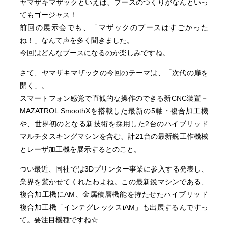
ヤマザキマザックといえば、ブースのつくりがなんといっ
てもゴージャス！
前回の展示会でも、「マザックのブースはすごかった
ね！」なんて声を多く聞きました。
今回はどんなブースになるのか楽しみですね。
さて、ヤマザキマザックの今回のテーマは、「次代の扉を
開く」。
スマートフォン感覚で直観的な操作のできる新CNC装置－
MAZATROL SmoothXを搭載した最新の5軸・複合加工機
や、世界初のとなる新技術を採用した2台のハイブリッド
マルチタスキングマシンを含む、計21台の最新鋭工作機械
とレーザ加工機を展示するとのこと。
つい最近、同社では3Dプリンター事業に参入する発表し、
業界を驚かせてくれたわよね。この最新鋭マシンである、
複合加工機にAM、金属積層機能を持たせたハイブリッド
複合加工機「インテグレックスiAM」も出展するんですっ
て。要注目機種ですね☆