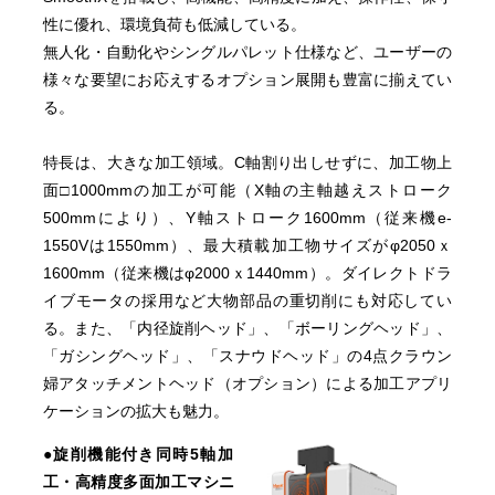
性に優れ、環境負荷も低減している。
無人化・自動化やシングルパレット仕様など、ユーザーの
様々な要望にお応えするオプション展開も豊富に揃えてい
る。
特長は、大きな加工領域。C軸割り出しせずに、加工物上
面□1000mmの加工が可能（X軸の主軸越えストローク
500mmにより）、Y軸ストローク1600mm（従来機e-
1550Vは1550mm）、最大積載加工物サイズがφ2050ｘ
1600mm（従来機はφ2000ｘ1440mm）。ダイレクトドラ
イブモータの採用など大物部品の重切削にも対応してい
る。また、「内径旋削ヘッド」、「ボーリングヘッド」、
「ガシングヘッド」、「スナウドヘッド」の4点クラウン
婦アタッチメントヘッド（オプション）による加工アプリ
ケーションの拡大も魅力。
●旋削機能付き同時5軸加
工・高精度多面加工マシニ