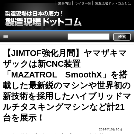
Secondary
業務内容
ライター陣
製造現場ドットコムとは
links
【JIMTOF強化月間】ヤマザキマ
ザックは新CNC装置
「MAZATROL SmoothX」を搭
載した最新鋭のマシンや世界初の
新技術を採用したハイブリッドマ
ルチタスキングマシンなど計21
台を展示！
2014年10月26日