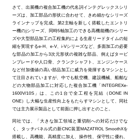
さて、出展機の複合加工機の代名詞インテグレックスシリ
ーズは、加工部品の形状に合わせて、きめ細かなシリーズ
ラインナップを完成。第2主軸を新しく搭載したエントリ
ー機のjシリーズ、同時5軸加工のできる高機能機のiシリー
ズや大型部品加工の工程集約による生産リードタイムの短
縮を実現するe-H、e-V、i-Vシリーズなど、多面加工の必要
な部品の加工から3次元形状の複雑な部品、例えばタービ
ンブレードや人口骨、クランクシャフト、エンジンケース
など付加価値の高い部品加工に威力を発揮するマシンとし
て注目されていますが、中でも航空機、建設機械、船舶な
どの大物部品加工に対応した複合加工機「INTEGREXe-
1600V/10S」は、この1台で全工程を完結（DONE IN
ONE）し大幅な生産性向上をもたらすマシンとして、同社
では主力展示製品として前面に押し出すとのこと。
同社では、「大きな加工領域と重切削への対応だけでな
く、タッチパネル式の新CNC装置MAZATROL SmoothXを
搭載し、高機能、高精度に加え、操作性、保守性に優れ、