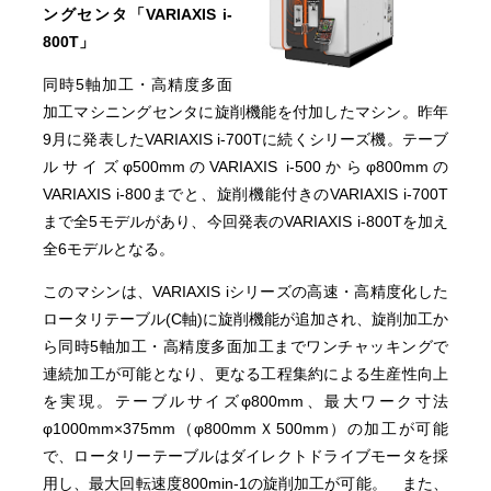
ングセンタ「VARIAXIS i-
800T」
同時5軸加工・高精度多面
加工マシニングセンタに旋削機能を付加したマシン。昨年
9月に発表したVARIAXIS i-700Tに続くシリーズ機。テーブ
ルサイズφ500mmのVARIAXIS i-500からφ800mmの
VARIAXIS i-800までと、旋削機能付きのVARIAXIS i-700T
まで全5モデルがあり、今回発表のVARIAXIS i-800Tを加え
全6モデルとなる。
このマシンは、VARIAXIS iシリーズの高速・高精度化した
ロータリテーブル(C軸)に旋削機能が追加され、旋削加工か
ら同時5軸加工・高精度多面加工までワンチャッキングで
連続加工が可能となり、更なる工程集約による生産性向上
を実現。テーブルサイズφ800mm、最大ワーク寸法
φ1000mm×375mm（φ800mmＸ500mm）の加工が可能
で、ロータリーテーブルはダイレクトドライブモータを採
用し、最大回転速度800min-1の旋削加工が可能。 また、