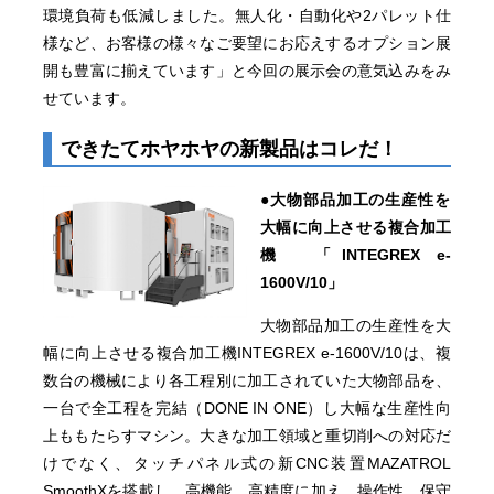
環境負荷も低減しました。無人化・自動化や2パレット仕
様など、お客様の様々なご要望にお応えするオプション展
開も豊富に揃えています」と今回の展示会の意気込みをみ
せています。
できたてホヤホヤの新製品はコレだ！
●大物部品加工の生産性を
大幅に向上させる複合加工
機 「INTEGREX e-
1600V/10」
大物部品加工の生産性を大
幅に向上させる複合加工機INTEGREX e-1600V/10は、複
数台の機械により各工程別に加工されていた大物部品を、
一台で全工程を完結（DONE IN ONE）し大幅な生産性向
上ももたらすマシン。大きな加工領域と重切削への対応だ
けでなく、タッチパネル式の新CNC装置MAZATROL
SmoothXを搭載し、高機能、高精度に加え、操作性、保守