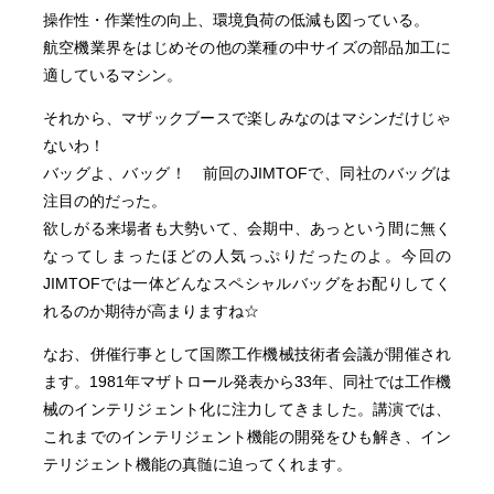
操作性・作業性の向上、環境負荷の低減も図っている。
航空機業界をはじめその他の業種の中サイズの部品加工に
適しているマシン。
それから、マザックブースで楽しみなのはマシンだけじゃ
ないわ！
バッグよ、バッグ！ 前回のJIMTOFで、同社のバッグは
注目の的だった。
欲しがる来場者も大勢いて、会期中、あっという間に無く
なってしまったほどの人気っぷりだったのよ。今回の
JIMTOFでは一体どんなスペシャルバッグをお配りしてく
れるのか期待が高まりますね☆
なお、併催行事として国際工作機械技術者会議が開催され
ます。1981年マザトロール発表から33年、同社では工作機
械のインテリジェント化に注力してきました。講演では、
これまでのインテリジェント機能の開発をひも解き、イン
テリジェント機能の真髄に迫ってくれます。