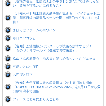
【現場の視点：近藤鉄工所の事例】分別だけでは終わらな
い 資源を守るために必要なこと
【お知らせ】加工課題の解決策が見える！ ダイジェット工
業、顧客目線の新製品ページ公開 H画伯のイラストにも注
目！
まほろばファームの白ワイン
毎日コツコツと
【告知】芝浦機械がワンストップ技術を訴求するゾ！
「ものづくりワールド（機械要素技術展）」
Katyさんの新作☆ 雨の日も楽しめるヒントがギュッ☆
可愛いと己生産性
お詫びと訂正
【告知】今年度最大級の産業用ロボット専門展を開催
「ROBOT TECHNOLOGY JAPAN 2026」を6月11日から愛
知県常滑市で開催
フォースとともにあらんことを