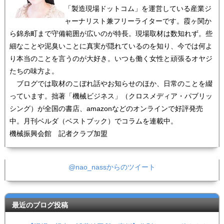
「製造現場ドットコム」を運営している産業ジ
ャーナリスト兼フリーライターです。霞ヶ関か
ら錦糸町まで守備範囲が広いのが特長。現場取材は数知れず。些
細なことや泥臭いことに真実が隠れているのを知り、今では何よ
り本当のことを言うのが大好き。いつも働く女性と頑張るオヤジ
たちの味方よ。
ブログでは取材のこぼれ話やお知らせのほか、日常のことを綴
っています。拙著「機械ビジネス」（クロスメディア・パブリッ
シング）が全国の書店、amazonなどのオンラインで好評発売
中。月刊ベルダ（ベストブック）でコラムを連載中。
機械振興会館 記者クラブ加盟
@nao_nassからのツイート
最近のブログ投稿