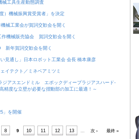
 機械工具生産動態調査
7年度）機械振興賞受賞者」を決定
工作機械工業会が賀詞交歓会を開く
工作機械販売協会 賀詞交歓会を開く
TO 新年賀詞交歓会を開く
るい見通し」日本ロボット工業会 会長 橋本康彦
ジェイテクト／ミネベアミツミ
刃ラジアスエンドミル エポックディープラジアスハード-
売 ～高精度な立壁が必要な摺動部の加工に最適！～
25」を開催
ペ
8
ペ
10
ペ
11
ペ
12
ペ
13
次
最
9
…
次 ›
最終 »
ー
ー
ー
ー
ー
ペ
終