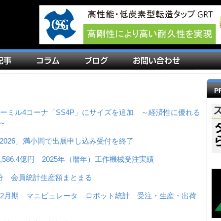
P
ダーミル4コーナ「SS4P」にサイズを追加 ～経済性に優れる
～
PAN 2026」満小間で出展申し込み受付を終了
,586.4億円 2025年（暦年）工作機械受注実績
2月分 会員統計生産額まとまる
～12月期 マニピュレータ ロボット統計 受注・生産・出荷