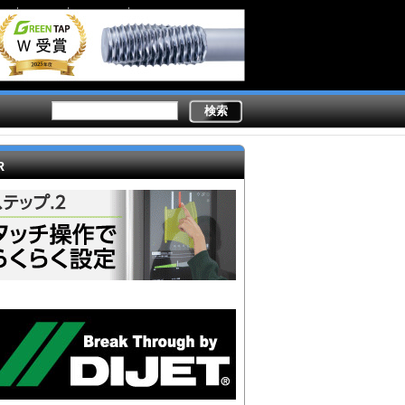
Secondary
業務内容
ライター陣
製造現場ドットコムとは
links
R