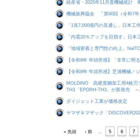
経産省・2025年11月度機械統計
機械振興協会 「第60回（令和
「1兆7,000億円の見通し」日本
「内需20％アップを目指す」日本
「地域密着と専門性の向上」NaI
【令和8年 年頭所感】「非常に明
【令和8年 年頭所感】芝浦機械／
MOLDINO 高硬度鋼加工用4枚
TH3「EPDRH-TH3」が新発
ダイジェット工業が価格改定
ヤマザキマザック「DISCOVER20
ペ
先
前
ペ
5
ペ
6
ペ
7
« 先頭
‹ 前
…
ー
頭
ペ
ー
ー
ー
ジ