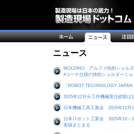
メ
イ
ン
ニュース
ナ
ビ
MOLDINO アルファ快削ショル
4コーナ仕様の快削ショルダーミル
ゲ
ー
「ROBOT TECHNOLOGY JA
シ
2025年12月分工作機械受注総額は1
ョ
ン
日本機械工具工業会 2025年1
日本ロボット工業会 2025年10
実績まとまる