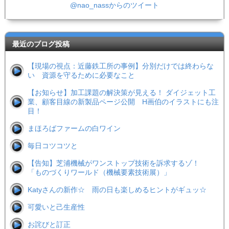
@nao_nassからのツイート
最近のブログ投稿
【現場の視点：近藤鉄工所の事例】分別だけでは終わらな
い 資源を守るために必要なこと
【お知らせ】加工課題の解決策が見える！ ダイジェット工
業、顧客目線の新製品ページ公開 H画伯のイラストにも注
目！
まほろばファームの白ワイン
毎日コツコツと
【告知】芝浦機械がワンストップ技術を訴求するゾ！
「ものづくりワールド（機械要素技術展）」
Katyさんの新作☆ 雨の日も楽しめるヒントがギュッ☆
可愛いと己生産性
お詫びと訂正