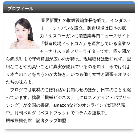
プロフィール
業界新聞社の取締役編集長を経て、インダスト
リー・ジャパンを設立。製造現場は日本の底
力！をスローガンに製造業専門ニュースサイト
「製造現場ドットコム」を運営している産業ジ
ャーナリスト兼フリーライターです。霞ヶ関か
ら錦糸町まで守備範囲が広いのが特長。現場取材は数知れず。些
細なことや泥臭いことに真実が隠れているのを知り、今では何よ
り本当のことを言うのが大好き。いつも働く女性と頑張るオヤジ
たちの味方よ。
ブログでは取材のこぼれ話やお知らせのほか、日常のことを綴
っています。拙著「機械ビジネス」（クロスメディア・パブリッ
シング）が全国の書店、amazonなどのオンラインで好評発売
中。月刊ベルダ（ベストブック）でコラムを連載中。
機械振興会館 記者クラブ加盟