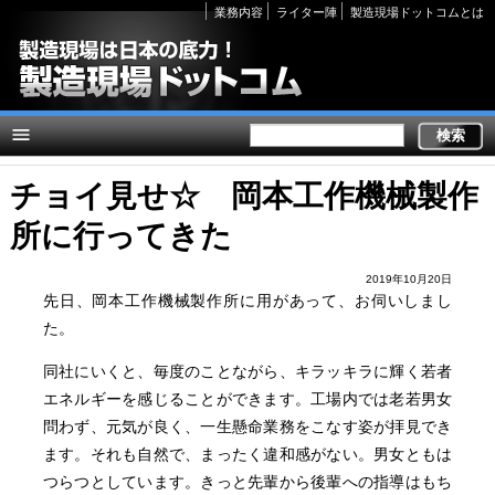
Secondary
業務内容
ライター陣
製造現場ドットコムとは
links
チョイ見せ☆ 岡本工作機械製作
所に行ってきた
2019年10月20日
先日、岡本工作機械製作所に用があって、お伺いしまし
た。
同社にいくと、毎度のことながら、キラッキラに輝く若者
エネルギーを感じることができます。工場内では老若男女
問わず、元気が良く、一生懸命業務をこなす姿が拝見でき
ます。それも自然で、まったく違和感がない。男女ともは
つらつとしています。きっと先輩から後輩への指導はもち