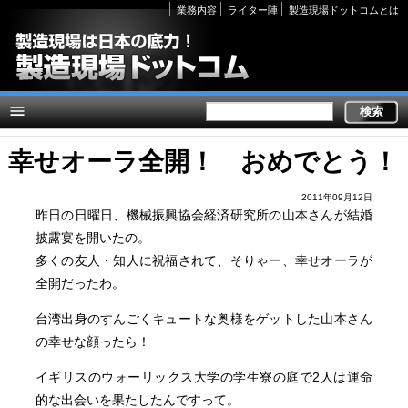
Secondary
業務内容
ライター陣
製造現場ドットコムとは
links
幸せオーラ全開！ おめでとう！
2011年09月12日
昨日の日曜日、機械振興協会経済研究所の山本さんが結婚
披露宴を開いたの。
多くの友人・知人に祝福されて、そりゃー、幸せオーラが
全開だったわ。
台湾出身のすんごくキュートな奥様をゲットした山本さん
の幸せな顔ったら！
イギリスのウォーリックス大学の学生寮の庭で2人は運命
的な出会いを果たしたんですって。