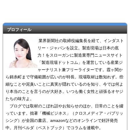
プロフィール
業界新聞社の取締役編集長を経て、インダスト
リー・ジャパンを設立。製造現場は日本の底
力！をスローガンに製造業専門ニュースサイト
「製造現場ドットコム」を運営している産業ジ
ャーナリスト兼フリーライターです。霞ヶ関か
ら錦糸町まで守備範囲が広いのが特長。現場取材は数知れず。些
細なことや泥臭いことに真実が隠れているのを知り、今では何よ
り本当のことを言うのが大好き。いつも働く女性と頑張るオヤジ
たちの味方よ。
ブログでは取材のこぼれ話やお知らせのほか、日常のことを綴
っています。拙著「機械ビジネス」（クロスメディア・パブリッ
シング）が全国の書店、amazonなどのオンラインで好評発売
中。月刊ベルダ（ベストブック）でコラムを連載中。