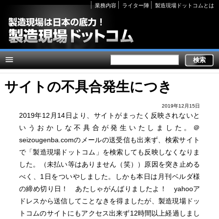
Secondary
業務内容
ライター陣
製造現場ドットコムとは
links
サイトの不具合発生につき
2019年12月15日
2019年12月14日より、サイトがまったく反映されないと
いうおかしな不具合が発生いたしました。＠
seizougenba.comのメールの送受信も出来ず、検索サイト
で「製造現場ドットコム」を検索しても反映しなくなりま
した。（未払い等はありません（笑））原因を突き止める
べく、1日をついやしました。しかも本日は月刊ベルダ様
の締め切り日！ あたしゃがんばりましたよ！ yahooア
ドレスから送信してことなきを得ましたが、製造現場ドッ
トコムのサイトにもアクセス出来ず12時間以上経過しまし