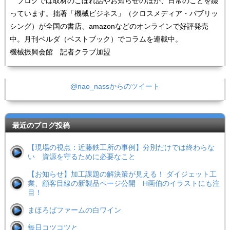
ブログでは取材のこぼれ話やお知らせのほか、日常のことを綴
っています。拙著「機械ビジネス」（クロスメディア・パブリッ
シング）が全国の書店、amazonなどのオンラインで好評発売
中。月刊ベルダ（ベストブック）でコラムを連載中。
機械振興会館 記者クラブ加盟
@nao_nassからのツイート
最近のブログ投稿
【現場の視点：近藤鉄工所の事例】分別だけでは終わらな
い 資源を守るために必要なこと
【お知らせ】加工課題の解決策が見える！ ダイジェット工
業、顧客目線の新製品ページ公開 H画伯のイラストにも注
目！
まほろばファームの白ワイン
毎日コツコツと