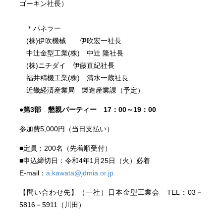
ゴーキン社長）
＊パネラー
(株)伊吹機械 伊吹宏一社長
中辻金型工業(株) 中辻 隆社長
(株)ニチダイ 伊藤直紀社長
福井精機工業(株) 清水一蔵社長
近畿経済産業局 製造産業課（予定）
●第3部 懇親パーティー 17：00～19：00
参加費5,000円（当日支払い）
■定員：200名（先着順受付）
■申込締切日：令和4年1月25日（火）必着
E-mail：
a.kawata@jdmia.or.jp
【問い合わせ先】（一社）日本金型工業会 TEL：03－
5816－5911（川田）