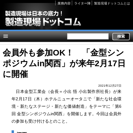
Secondary
業務内容
ライター陣
製造現場ドットコムとは
links
会員外も参加OK！ 「金型シン
ポジウムin関西」が来年2月17日
に開催
2021年12月27日
日本金型工業会（会長＝小出 悟 小出製作所社長）が来
年2月17日（木）ホテルニューオータニで「新たな社会環
境・新たなステージ・新たな価値創造」をテーマに「第6
回 金型シンポジウムin関西」を開催します。今回は会員外
の参加も受け付けるとのこと。