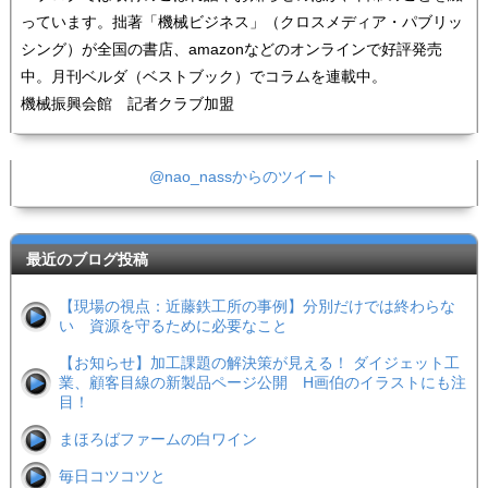
っています。拙著「機械ビジネス」（クロスメディア・パブリッ
シング）が全国の書店、amazonなどのオンラインで好評発売
中。月刊ベルダ（ベストブック）でコラムを連載中。
機械振興会館 記者クラブ加盟
@nao_nassからのツイート
最近のブログ投稿
【現場の視点：近藤鉄工所の事例】分別だけでは終わらな
い 資源を守るために必要なこと
【お知らせ】加工課題の解決策が見える！ ダイジェット工
業、顧客目線の新製品ページ公開 H画伯のイラストにも注
目！
まほろばファームの白ワイン
毎日コツコツと