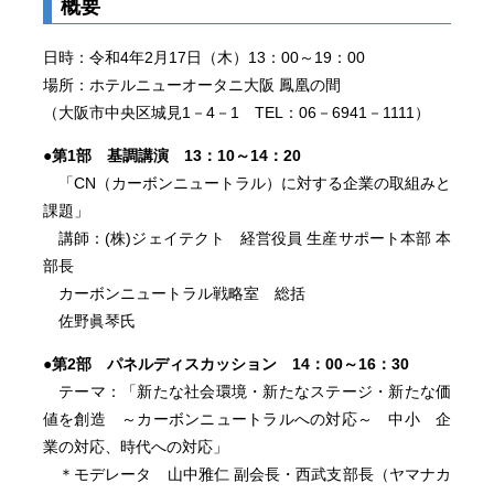
概要
日時：令和4年2月17日（木）13：00～19：00
場所：ホテルニューオータニ大阪 鳳凰の間
（大阪市中央区城見1－4－1 TEL：06－6941－1111）
●第1部 基調講演 13：10～14：20
「CN（カーボンニュートラル）に対する企業の取組みと
課題」
講師：(株)ジェイテクト 経営役員 生産サポート本部 本
部長
カーボンニュートラル戦略室 総括
佐野眞琴氏
●第2部 パネルディスカッション 14：00～16：30
テーマ：「新たな社会環境・新たなステージ・新たな価
値を創造 ～カーボンニュートラルへの対応～ 中小 企
業の対応、時代への対応」
＊モデレータ 山中雅仁 副会長・西武支部長（ヤマナカ