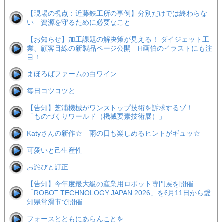
【現場の視点：近藤鉄工所の事例】分別だけでは終わらな
い 資源を守るために必要なこと
【お知らせ】加工課題の解決策が見える！ ダイジェット工
業、顧客目線の新製品ページ公開 H画伯のイラストにも注
目！
まほろばファームの白ワイン
毎日コツコツと
【告知】芝浦機械がワンストップ技術を訴求するゾ！
「ものづくりワールド（機械要素技術展）」
Katyさんの新作☆ 雨の日も楽しめるヒントがギュッ☆
可愛いと己生産性
お詫びと訂正
【告知】今年度最大級の産業用ロボット専門展を開催
「ROBOT TECHNOLOGY JAPAN 2026」を6月11日から愛
知県常滑市で開催
フォースとともにあらんことを