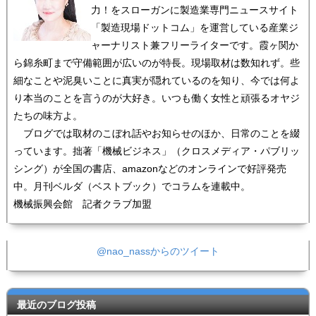
力！をスローガンに製造業専門ニュースサイト
「製造現場ドットコム」を運営している産業ジ
ャーナリスト兼フリーライターです。霞ヶ関か
ら錦糸町まで守備範囲が広いのが特長。現場取材は数知れず。些
細なことや泥臭いことに真実が隠れているのを知り、今では何よ
り本当のことを言うのが大好き。いつも働く女性と頑張るオヤジ
たちの味方よ。
ブログでは取材のこぼれ話やお知らせのほか、日常のことを綴
っています。拙著「機械ビジネス」（クロスメディア・パブリッ
シング）が全国の書店、amazonなどのオンラインで好評発売
中。月刊ベルダ（ベストブック）でコラムを連載中。
機械振興会館 記者クラブ加盟
@nao_nassからのツイート
最近のブログ投稿