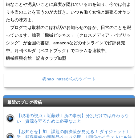
細なことや泥臭いことに真実が隠れているのを知り、今では何よ
り本当のことを言うのが大好き。いつも働く女性と頑張るオヤジ
たちの味方よ。
ブログでは取材のこぼれ話やお知らせのほか、日常のことを綴
っています。拙著「機械ビジネス」（クロスメディア・パブリッ
シング）が全国の書店、amazonなどのオンラインで好評発売
中。月刊ベルダ（ベストブック）でコラムを連載中。
機械振興会館 記者クラブ加盟
@nao_nassからのツイート
最近のブログ投稿
【現場の視点：近藤鉄工所の事例】分別だけでは終わらな
い 資源を守るために必要なこと
【お知らせ】加工課題の解決策が見える！ ダイジェット工
業、顧客目線の新製品ページ公開 H画伯のイラストにも注