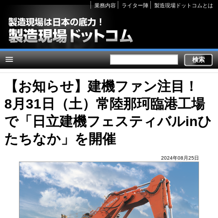
Secondary
業務内容
ライター陣
製造現場ドットコムとは
links
【お知らせ】建機ファン注目！
8月31日（土）常陸那珂臨港工場
で「日立建機フェスティバルinひ
たちなか」を開催
2024年08月25日