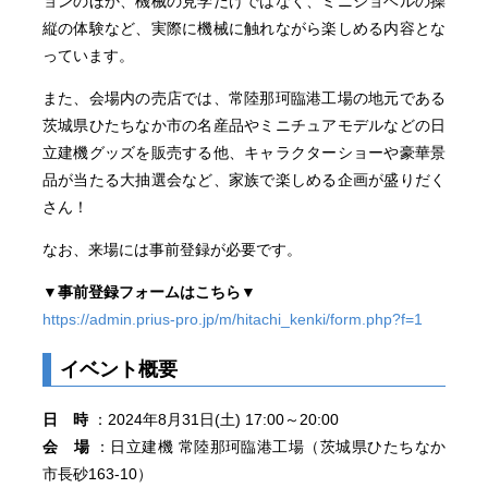
ョンのほか、機械の見学だけではなく、ミニショベルの操
縦の体験など、実際に機械に触れながら楽しめる内容とな
っています。
また、会場内の売店では、常陸那珂臨港工場の地元である
茨城県ひたちなか市の名産品やミニチュアモデルなどの日
立建機グッズを販売する他、キャラクターショーや豪華景
品が当たる大抽選会など、家族で楽しめる企画が盛りだく
さん！
なお、来場には事前登録が必要です。
▼事前登録フォームはこちら▼
https://admin.prius-pro.jp/m/hitachi_kenki/form.php?f=1
イベント概要
日 時
：2024年8月31日(土) 17:00～20:00
会 場
：日立建機 常陸那珂臨港工場（茨城県ひたちなか
市長砂163-10）