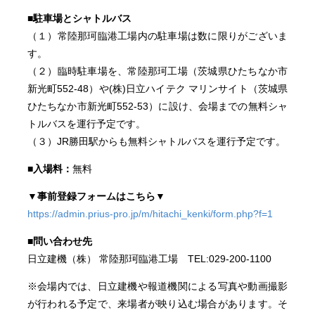
■駐車場とシャトルバス
（１）常陸那珂臨港工場内の駐車場は数に限りがございま
す。
（２）臨時駐車場を、常陸那珂工場（茨城県ひたちなか市
新光町552-48）や(株)日立ハイテク マリンサイト（茨城県
ひたちなか市新光町552-53）に設け、会場までの無料シャ
トルバスを運行予定です。
（３）JR勝田駅からも無料シャトルバスを運行予定です。
■入場料：
無料
▼事前登録フォームはこちら▼
https://admin.prius-pro.jp/m/hitachi_kenki/form.php?f=1
■問い合わせ先
日立建機（株） 常陸那珂臨港工場 TEL:029-200-1100
※会場内では、日立建機や報道機関による写真や動画撮影
が行われる予定で、来場者が映り込む場合があります。そ