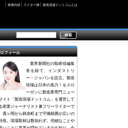
Secondary
業務内容
ライター陣
製造現場ドットコムとは
links
ロフィール
業界新聞社の取締役編集
長を経て、インダストリ
ー・ジャパンを設立。製造
現場は日本の底力！をスロ
ーガンに製造業専門ニュー
サイト「製造現場ドットコム」を運営して
る産業ジャーナリスト兼フリーライターで
。霞ヶ関から錦糸町まで守備範囲が広いの
特長。現場取材は数知れず。些細なことや
臭いことに真実が隠れているのを知り、今