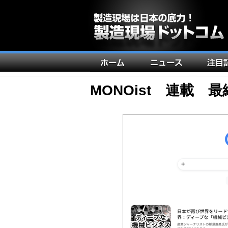
メ
イ
ン
MONOist 連載 
ナ
ビ
ゲ
ー
シ
ョ
ン