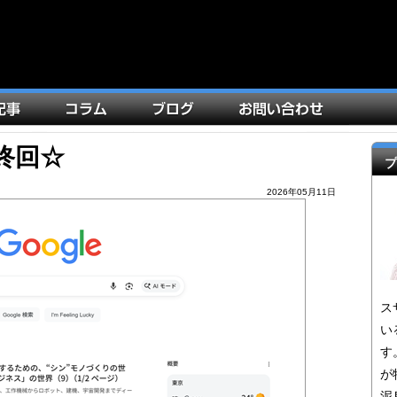
最終回☆
プ
2026年05月11日
ス
い
す
が
泥