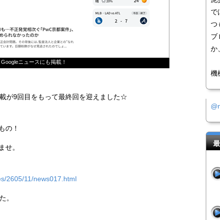
で
つ
ブ
か
Googleニュースにも掲載！
機
の連載が9回目をもって最終回を迎えました☆
@
もの！
最
ませ。
cles/2605/11/news017.html
した。