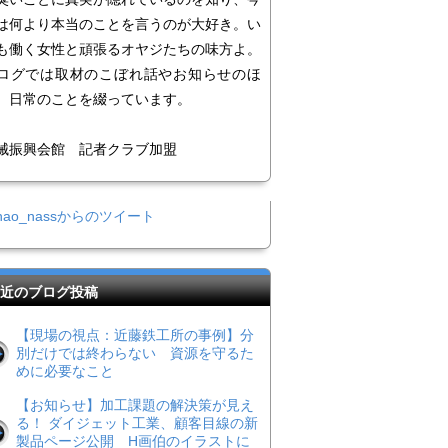
は何より本当のことを言うのが大好き。い
も働く女性と頑張るオヤジたちの味方よ。
ログでは取材のこぼれ話やお知らせのほ
、日常のことを綴っています。
械振興会館 記者クラブ加盟
nao_nassからのツイート
近のブログ投稿
【現場の視点：近藤鉄工所の事例】分
別だけでは終わらない 資源を守るた
めに必要なこと
【お知らせ】加工課題の解決策が見え
る！ ダイジェット工業、顧客目線の新
製品ページ公開 H画伯のイラストに