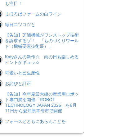
も注目！
まほろばファームの白ワイン
毎日コツコツと
【告知】芝浦機械がワンストップ技術
を訴求するゾ！ 「ものづくりワール
ド（機械要素技術展）」
Katyさんの新作☆ 雨の日も楽しめる
ヒントがギュッ☆
可愛いと己生産性
お詫びと訂正
【告知】今年度最大級の産業用ロボッ
ト専門展を開催「ROBOT
TECHNOLOGY JAPAN 2026」を6月
11日から愛知県常滑市で開催
フォースとともにあらんことを