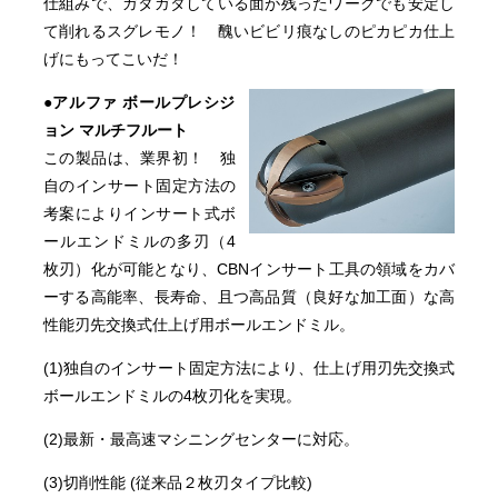
仕組みで、ガタガタしている面が残ったワークでも安定し
て削れるスグレモノ！ 醜いビビリ痕なしのピカピカ仕上
げにもってこいだ！
●アルファ ボールプレシジ
ョン マルチフルート
この製品は、業界初！ 独
自のインサート固定方法の
考案によりインサート式ボ
ールエンドミルの多刃（4
枚刃）化が可能となり、CBNインサート工具の領域をカバ
ーする高能率、長寿命、且つ高品質（良好な加工面）な高
性能刃先交換式仕上げ用ボールエンドミル。
(1)独自のインサート固定方法により、仕上げ用刃先交換式
ボールエンドミルの4枚刃化を実現。
(2)最新・最高速マシニングセンターに対応。
(3)切削性能 (従来品２枚刃タイプ比較)