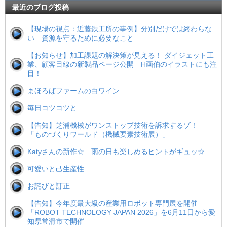
最近のブログ投稿
【現場の視点：近藤鉄工所の事例】分別だけでは終わらな
い 資源を守るために必要なこと
【お知らせ】加工課題の解決策が見える！ ダイジェット工
業、顧客目線の新製品ページ公開 H画伯のイラストにも注
目！
まほろばファームの白ワイン
毎日コツコツと
【告知】芝浦機械がワンストップ技術を訴求するゾ！
「ものづくりワールド（機械要素技術展）」
Katyさんの新作☆ 雨の日も楽しめるヒントがギュッ☆
可愛いと己生産性
お詫びと訂正
【告知】今年度最大級の産業用ロボット専門展を開催
「ROBOT TECHNOLOGY JAPAN 2026」を6月11日から愛
知県常滑市で開催