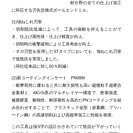
材分野の全ての仕上げ加工
に対応する刃先交換式ボールエンドミル。
(1)強ねじれ刃形
・切削抵抗低減によって、工具の振動を抑えることがで
き、仕上げ面性状・仕上げ精度が向上。
・切削時の衝撃緩和により工具寿命が向上。
・ネガ刃型を採用したSTタイプにおいても、強ねじれ刃形
で低抵抗を実現しました。
（同社従来品に対し50％削減）
(2)新コーテイングインサート PN08M
・耐摩耗性に優れると共に耐欠損性も高い超微粒子超硬合
金素材と、AlCrSi系のマルチレイヤー構造で、密着強度、
被膜硬度、耐熱性、耐溶着性を高めたPNコーテイングを組
み合わせすることで、プラスチック金型（炭素鋼、プリハ
ードン鋼）の高速切削および高能率加工に性能を発揮。
この工具は強S字の設計がされていて抵抗が下がっていく