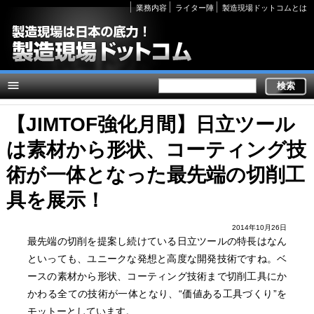
Secondary
業務内容
ライター陣
製造現場ドットコムとは
links
【JIMTOF強化月間】日立ツール
は素材から形状、コーティング技
術が一体となった最先端の切削工
具を展示！
2014年10月26日
最先端の切削を提案し続けている日立ツールの特長はなん
といっても、ユニークな発想と高度な開発技術ですね。ベ
ースの素材から形状、コーティング技術まで切削工具にか
かわる全ての技術が一体となり、“価値ある工具づくり”を
モットーとしています。