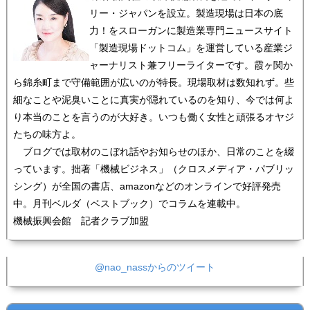
リー・ジャパンを設立。製造現場は日本の底
力！をスローガンに製造業専門ニュースサイト
「製造現場ドットコム」を運営している産業ジ
ャーナリスト兼フリーライターです。霞ヶ関か
ら錦糸町まで守備範囲が広いのが特長。現場取材は数知れず。些
細なことや泥臭いことに真実が隠れているのを知り、今では何よ
り本当のことを言うのが大好き。いつも働く女性と頑張るオヤジ
たちの味方よ。
ブログでは取材のこぼれ話やお知らせのほか、日常のことを綴
っています。拙著「機械ビジネス」（クロスメディア・パブリッ
シング）が全国の書店、amazonなどのオンラインで好評発売
中。月刊ベルダ（ベストブック）でコラムを連載中。
機械振興会館 記者クラブ加盟
@nao_nassからのツイート