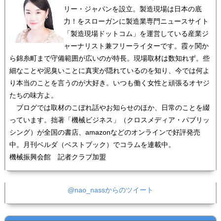
リー・ジャパンを設立。製造現場は日本の底
力！をスローガンに製造業専門ニュースサイト
「製造現場ドットコム」を運営している産業ジ
ャーナリスト兼フリーライターです。霞ヶ関か
ら錦糸町まで守備範囲が広いのが特長。現場取材は数知れず。些
細なことや泥臭いことに真実が隠れているのを知り、今では何よ
り本当のことを言うのが大好き。いつも働く女性と頑張るオヤジ
たちの味方よ。
ブログでは取材のこぼれ話やお知らせのほか、日常のことを綴
っています。拙著「機械ビジネス」（クロスメディア・パブリッ
シング）が全国の書店、amazonなどのオンラインで好評発売
中。月刊ベルダ（ベストブック）でコラムを連載中。
機械振興会館 記者クラブ加盟
@nao_nassからのツイート