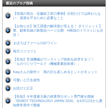
最近のブログ投稿
【現場の視点：近藤鉄工所の事例】分別だけでは終わらな
い 資源を守るために必要なこと
【お知らせ】加工課題の解決策が見える！ ダイジェット工
業、顧客目線の新製品ページ公開 H画伯のイラストにも注
目！
まほろばファームの白ワイン
毎日コツコツと
【告知】芝浦機械がワンストップ技術を訴求するゾ！
「ものづくりワールド（機械要素技術展）」
Katyさんの新作☆ 雨の日も楽しめるヒントがギュッ☆
可愛いと己生産性
お詫びと訂正
【告知】今年度最大級の産業用ロボット専門展を開催
「ROBOT TECHNOLOGY JAPAN 2026」を6月11日から愛
知県常滑市で開催