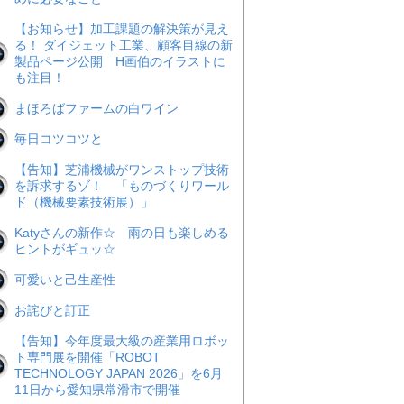
【お知らせ】加工課題の解決策が見え
る！ ダイジェット工業、顧客目線の新
製品ページ公開 H画伯のイラストに
も注目！
まほろばファームの白ワイン
毎日コツコツと
【告知】芝浦機械がワンストップ技術
を訴求するゾ！ 「ものづくりワール
ド（機械要素技術展）」
Katyさんの新作☆ 雨の日も楽しめる
ヒントがギュッ☆
可愛いと己生産性
お詫びと訂正
【告知】今年度最大級の産業用ロボッ
ト専門展を開催「ROBOT
TECHNOLOGY JAPAN 2026」を6月
11日から愛知県常滑市で開催