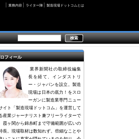
Secondary
業務内容
ライター陣
製造現場ドットコムとは
links
ロフィール
業界新聞社の取締役編集
長を経て、インダストリ
ー・ジャパンを設立。製造
現場は日本の底力！をスロ
ーガンに製造業専門ニュー
サイト「製造現場ドットコム」を運営して
る産業ジャーナリスト兼フリーライターで
。霞ヶ関から錦糸町まで守備範囲が広いの
特長。現場取材は数知れず。些細なことや
臭いことに真実が隠れているのを知り、今