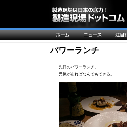
メ
イ
ン
パワーランチ
ナ
ビ
先日のパワーランチ。
ゲ
元気があればなんでもできる。
ー
シ
ョ
ン