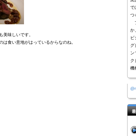
で
つ
ブ
か
も美味しいです。
ビ
のは食い意地がはっているからなのね。
グ
ン
ク
機
@
最