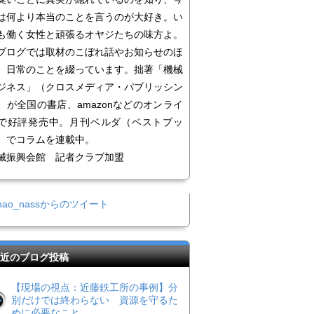
は何より本当のことを言うのが大好き。い
も働く女性と頑張るオヤジたちの味方よ。
ログでは取材のこぼれ話やお知らせのほ
、日常のことを綴っています。拙著「機械
ジネス」（クロスメディア・パブリッシン
）が全国の書店、amazonなどのオンライ
で好評発売中。月刊ベルダ（ベストブッ
）でコラムを連載中。
械振興会館 記者クラブ加盟
nao_nassからのツイート
近のブログ投稿
【現場の視点：近藤鉄工所の事例】分
別だけでは終わらない 資源を守るた
めに必要なこと