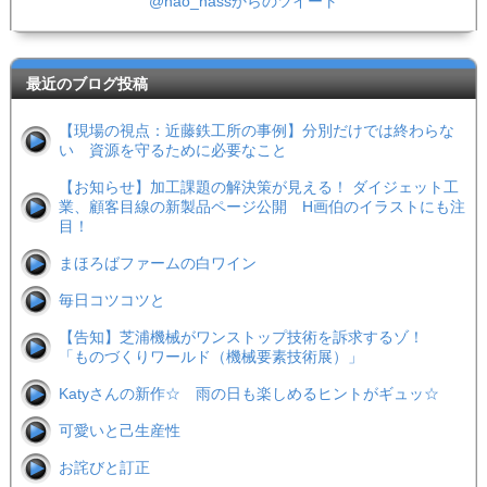
@nao_nassからのツイート
最近のブログ投稿
【現場の視点：近藤鉄工所の事例】分別だけでは終わらな
い 資源を守るために必要なこと
【お知らせ】加工課題の解決策が見える！ ダイジェット工
業、顧客目線の新製品ページ公開 H画伯のイラストにも注
目！
まほろばファームの白ワイン
毎日コツコツと
【告知】芝浦機械がワンストップ技術を訴求するゾ！
「ものづくりワールド（機械要素技術展）」
Katyさんの新作☆ 雨の日も楽しめるヒントがギュッ☆
可愛いと己生産性
お詫びと訂正