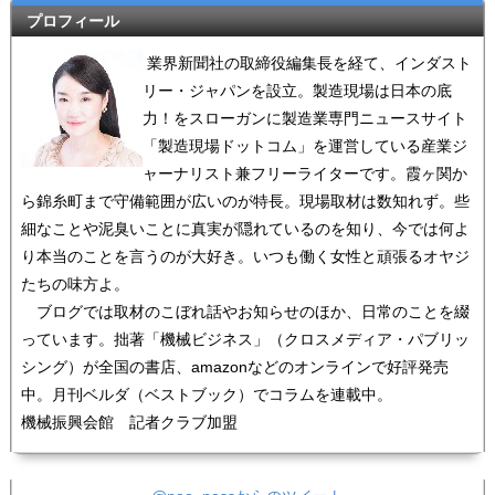
プロフィール
業界新聞社の取締役編集長を経て、インダスト
リー・ジャパンを設立。製造現場は日本の底
力！をスローガンに製造業専門ニュースサイト
「製造現場ドットコム」を運営している産業ジ
ャーナリスト兼フリーライターです。霞ヶ関か
ら錦糸町まで守備範囲が広いのが特長。現場取材は数知れず。些
細なことや泥臭いことに真実が隠れているのを知り、今では何よ
り本当のことを言うのが大好き。いつも働く女性と頑張るオヤジ
たちの味方よ。
ブログでは取材のこぼれ話やお知らせのほか、日常のことを綴
っています。拙著「機械ビジネス」（クロスメディア・パブリッ
シング）が全国の書店、amazonなどのオンラインで好評発売
中。月刊ベルダ（ベストブック）でコラムを連載中。
機械振興会館 記者クラブ加盟