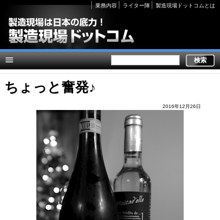
Secondary
業務内容
ライター陣
製造現場ドットコムとは
links
ちょっと奮発♪
2016年12月26日