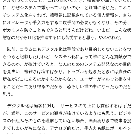
スがあったとのこと。これを聞いたとき、接種券が届いているの
に、なぜシステムで繋がっていないのか、と疑問に感じた。これこ
そシステム化をすれば、接種券に記載されている個人情報を、さら
にオペレータが手入力をする二度手間の必要がなくなり、その分、
ポカミスを防ぐこともできると思うんだけどね。いまだ、こんな状
態なのだからIT化を推進するにも苦労すると思う。やれやれだ。
以前、コラムにもデジタル化は手段であり目的じゃないことをつ
らつらと記載したけれど、システム化によって誰にどんな貢献がで
きるのか、が抜けていると、なんのためのシステム開発なのか目的
を見失い、複雑さは増すばかり。トラブルが起きたときには責任の
所在がどこにあるのかすら分からない。ユーザーがマルッと損をす
ることだってあり得るのだから、恐ろしい世の中になったものだと
思う。
デジタル化は顧客に対し、サービスの向上にも貢献するはずだ
が、近年、このサービスの観点が抜けているようにも思う。ビジネ
スの仕組みそのものを理解していない場合、画面ありきで物事を捉
えてしまいがちになる。アナログ的だと、手入力も紙にボールペン