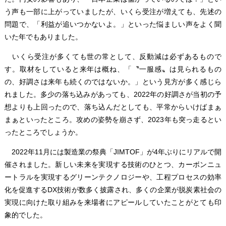
う声も一部に上がっていましたが、いくら受注が増えても、先述の
問題で、「利益が追いつかないよ。」といった悩ましい声をよく聞
いた年でもありました。
いくら受注が多くても世の常として、反動減は必ずあるもので
す。取材をしていると来年は概ね、「〝一服感〟は見られるもの
の、好調さは来年も続くのではないか。」という見方が多く感じら
れました。多少の落ち込みがあっても、2022年の好調さが当初の予
想よりも上回ったので、落ち込んだとしても、平常からいけばまぁ
まぁといったところ。攻めの姿勢を崩さず、2023年も突っ走るとい
ったところでしょうか。
2022年11月には製造業の祭典「JIMTOF」が4年ぶりにリアルで開
催されました。新しい未来を実現する技術のひとつ、カーボンニュ
ートラルを実現するグリーンテクノロジーや、工程プロセスの効率
化を促進するDX技術が数多く披露され、多くの企業が脱炭素社会の
実現に向けた取り組みを来場者にアピールしていたことがとても印
象的でした。