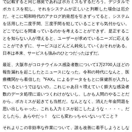
で記載すると同じ感覚であればポカミスもするだろう。デジタルで
ポカミスを犯し、それをシステムが正しいと判断した場合は厄介
だ。そこに昭和時代のアナログ的発想を引きずってると、システム
を活用した二度手間、三度手間を犯していることすら気付かない。
どこでなにを間違っているのかを考えることができず、是正するこ
とを知らない人が増えると、ユーザーが求めているニーズに応える
ことができずに、サービスはどんどん鈍化していくおそれがある。
日本は本来、サービスも強みのひとつだったはずだ。
最近、大阪市がコロナウイルス感染者数について1万2700人ほどの
報告漏れを起こしたとニュースになった。令和の時代になんと、医
療機関から着信した〝FAX〟によるデータをもとに保健所が入力し
ているというではないの。これじゃあ日々増えていく膨大な感染者
数のデータ処理に追いつくわけがないし、しかも人間のやることだ
から、ポカミスが起きても当然だ。なんとなく、消えた年金問題を
思い出しちゃった。これも入力ミスが起こしたような・・・・。だ
としたら、あらやだっ！ なにも変わっちゃいないってこと？
それよりこの非効率な作業について、誰も改善に着手しようとしな