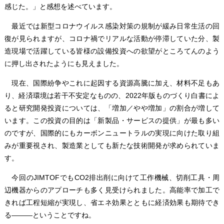
感じた。」と感想を述べています。
最近では新型コロナウイルス感染対策の規制が緩み日常生活の回
復が見られますが、コロナ禍でリアルな活動が停滞していた分、製
造現場で活躍している皆様の設備投資への欲望がところてんのよう
に押し出されたようにも見えました。
現在、国際紛争やこれに起因する資源高騰に加え、材料不足もあ
り、経済環境は若干不安定なものの、2022年版ものづくり白書によ
ると研究開発投資については、「増加／やや増加」の割合が増して
います。この投資の目的は「新製品・サービスの提供」が最も多い
のですが、国際的にもカーボンニュートラルの実現に向けた取り組
みが重要視され、製造業としても新たな技術開発が求められていま
す。
今回のJIMTOFでもCO2排出削に向けて工作機械、切削工具・周
辺機器からのアプローチも多く見受けられました。高能率で加工で
きれば工程短縮が実現し、省エネ効果とともに経済効果も期待でき
る―――ということですね。