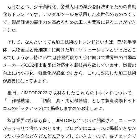
もうひとつ、少子高齢化、労働人口の減少を解決するための自動
化もトレンドです。デジタルツールを活用した次世代のものづくり
で、製品価値の競争力を高めるための工夫も豊富に見ることができ
ました。
そして、なんといっても加工技術のトレンドといえば、EVと半導
体、大物金型と微細加工に向けた加工ソリューションといったとこ
ろでしょうか。特にEVでは持続可能な社会に向けて世界中の自動車
メーカーがCO2排出制限に対応する新技術を欲しています。燃費の
向上には小型化・軽量化が必至ですから、これに対応した加工技術
が必要になってきます。
後日、JIMTOF2022で取材をしたこれらのトレンドについて、
「工作機械編」、「切削工具・周辺機器編」として製造現場ドット
コムのピックアップにて掲載しますのでお楽しみに。
秋は業界の行事も多く、JIMTOFも4年ぶりに開催され、ニュース
がモリモリで溢れております。ブログではニュースに掲載できなか
った小ネタなどをどんどんアップしていきますので、要チェックで