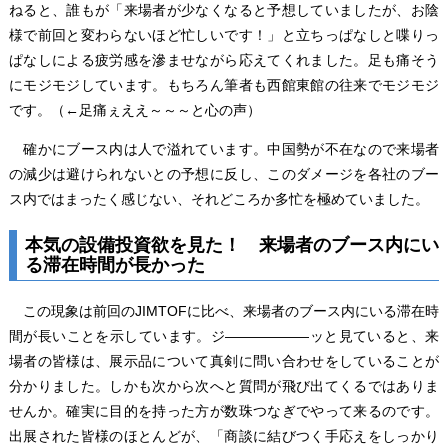
ねると、誰もが「来場者が少なくなると予想していましたが、お陰
様で前回と変わらないほど忙しいです！」と立ちっぱなしと喋りっ
ぱなしによる疲労感を滲ませながら応えてくれました。足も痛そう
にモジモジしています。もちろん筆者も西館東館の往来でモジモジ
です。（←足痛ぇええ～～～と心の声）
確かにブース内は人で溢れています。中国勢が不在なので来場者
の減少は避けられないとの予想に反し、このダメージを各社のブー
ス内ではまったく感じない、それどころか多忙を極めていました。
本気の設備投資欲を見た！ 来場者のブース内にい
る滞在時間が長かった
この現象は前回のJIMTOFに比べ、来場者のブース内にいる滞在時
間が長いことを示しています。ジ――――――ッと見ていると、来
場者の皆様は、展示品について真剣に問い合わせをしていることが
分かりました。しかも次から次へと質問が飛び出てくるではありま
せんか。確実に目的を持った方が数珠つなぎでやって来るのです。
出展された皆様のほとんどが、「商談に結びつく手応えをしっかり