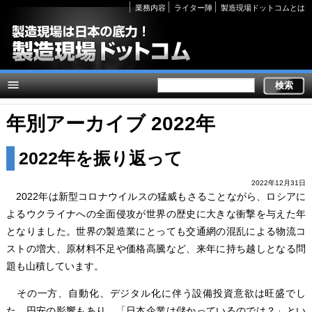
Secondary
業務内容
ライター陣
製造現場ドットコムとは
links
年別アーカイブ 2022年
2022年を振り返って
2022年12月31日
2022年は新型コロナウイルスの猛威もさることながら、ロシアに
よるウクライナへの全面侵攻が世界の歴史に大きな衝撃を与えた年
となりました。世界の製造業にとっても交通網の混乱による物流コ
ストの増大、原材料不足や価格高騰など、来年に持ち越しとなる問
題も山積しています。
その一方、自動化、デジタル化に伴う設備投資意欲は旺盛でし
た。円安の影響もあり、「日本企業は儲かっているのでは？」とい