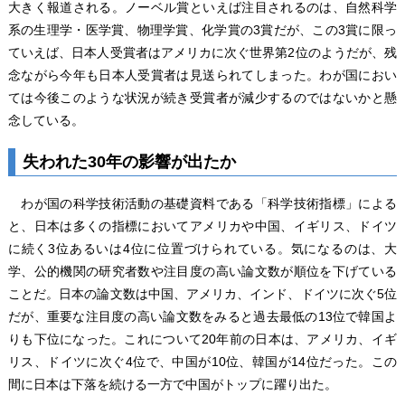
大きく報道される。ノーベル賞といえば注目されるのは、自然科学
系の生理学・医学賞、物理学賞、化学賞の3賞だが、この3賞に限っ
ていえば、日本人受賞者はアメリカに次ぐ世界第2位のようだが、残
念ながら今年も日本人受賞者は見送られてしまった。わが国におい
ては今後このような状況が続き受賞者が減少するのではないかと懸
念している。
失われた30年の影響が出たか
わが国の科学技術活動の基礎資料である「科学技術指標」による
と、日本は多くの指標においてアメリカや中国、イギリス、ドイツ
に続く3位あるいは4位に位置づけられている。気になるのは、大
学、公的機関の研究者数や注目度の高い論文数が順位を下げている
ことだ。日本の論文数は中国、アメリカ、インド、ドイツに次ぐ5位
だが、重要な注目度の高い論文数をみると過去最低の13位で韓国よ
りも下位になった。これについて20年前の日本は、アメリカ、イギ
リス、ドイツに次ぐ4位で、中国が10位、韓国が14位だった。この
間に日本は下落を続ける一方で中国がトップに躍り出た。