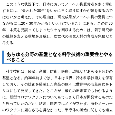
このような状況下で、日本においてノーベル賞受賞者を多く輩出
するには、“失われた30年”をいかに早く取り戻すかが鍵を握るので
はないかと考えた。その理由は、研究成果がノーベル賞の受賞につ
ながるには20～30年かかるといわれていることにある。この約30
年、本質を見誤ってしまったツケを回収するためには、若手研究者
の挑戦を支える環境を形成し、次世代の研究人材の育成が急務だと
考える。
あらゆる分野の基盤となる科学技術の重要性とやる
べきこと
科学技術は、経済、産業、防衛、医療、環境などあらゆる分野の
基盤となる。約30年前までは、日本は世界に誇る科学技術力を保有
しており、その技術を搭載した商品の数々は世界中の老若男女をト
リコにして発展してきた。ところが、最近の出来事でもわかるよう
に、新型コロナワクチンについてもてっきり日本が開発するものだ
と思っていたのだが、結局、国内ではメドが立たず、海外メーカー
のワクチンに頼らざるを得なかった。半導体の製造に関しても過去