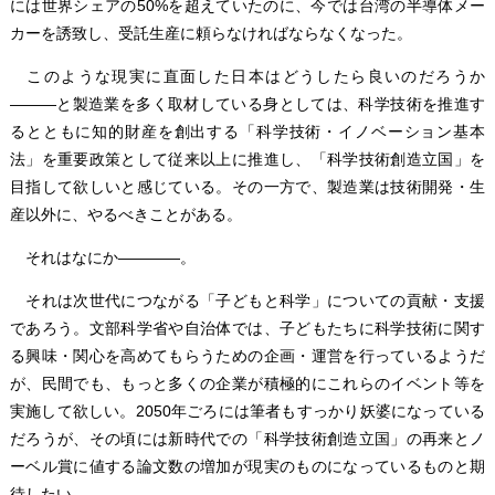
には世界シェアの50%を超えていたのに、今では台湾の半導体メー
カーを誘致し、受託生産に頼らなければならなくなった。
このような現実に直面した日本はどうしたら良いのだろうか
―――と製造業を多く取材している身としては、科学技術を推進す
るとともに知的財産を創出する「科学技術・イノベーション基本
法」を重要政策として従来以上に推進し、「科学技術創造立国」を
目指して欲しいと感じている。その一方で、製造業は技術開発・生
産以外に、やるべきことがある。
それはなにか――――。
それは次世代につながる「子どもと科学」についての貢献・支援
であろう。文部科学省や自治体では、子どもたちに科学技術に関す
る興味・関心を高めてもらうための企画・運営を行っているようだ
が、民間でも、もっと多くの企業が積極的にこれらのイベント等を
実施して欲しい。2050年ごろには筆者もすっかり妖婆になっている
だろうが、その頃には新時代での「科学技術創造立国」の再来とノ
ーベル賞に値する論文数の増加が現実のものになっているものと期
待したい。