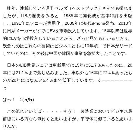
昨年、連載している月刊ベルダ（ベストブック）さんでも振れま
したが、LIBの歴史をみると、1985年に旭化成が基本特許を出願
し、1991年にソニーが実用化、2005年に初代iPhone発売、2010年
に日系メーカーがすでにEVを市場投入しています。15年以降は世界
的にEVを市場投入していることから、ざっと見てもわかるとおり、
残念なのはこれらの技術はビジネスともに10年頃まで日本がリード
していたのに、その後は中国や韓国が事業を急拡大したことです。
日本のLIB世界シェアは車載用では15年に51.7％あったのに、20
年には21.1％まで落ち込みました。車以外も16年に27.4％あったも
のが20年にはなんと5.4％まで低下しています。くーーーーーーー
っ！
はっ！ Σ( ●Д●)
この流れといえば・・・・・そう！ 製造業においてビジネス最
前線にいる方なら気付くと思いますが、半導体に似ていると思いま
せんか。