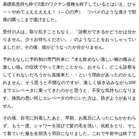
基礎疾患持ち枠で2度のワクチン接種を終了しているとはいえ、ひゃ
～～やめてぇえええええ！（←心の声） ツバメのような速さで部
屋の隅っこまで逃げました。
受付の人は、取り乱すこともなく、「診察ができるかどうかは分か
りません。少々お待ちください。」のようなことをおっしゃってい
ましたが、その後、彼がどうなったか分かりません。
予約もなしに予約制の専門外来に〝水も飲めない激しい喉の痛みと
激しい咳〟の症状でやって来たことから、おそらく、どこも診察を
してくれないだろうから直接来た・・という理由があったのかもし
れません。そう思うと不憫なのですが、激しく咳き込みながら20F
までエレベータに乗ってきたのかと思うと、不安な気持ちになりま
す。換気の悪い同じエレベータの中にいた方は、防ぎようがありま
せん。
その後、自宅に到着したあと、早朝、お風呂に入ったにもかかわら
ず、もう一度、シャワーを浴びて髪の毛を洗い、化粧をとり、そし
て着ていた服を全部洗う羽目になりました。これで午前中は終了で