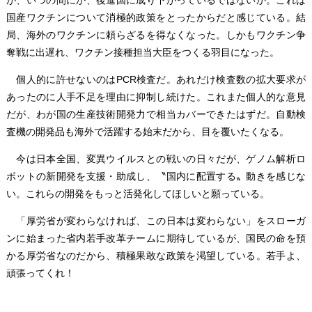
国産ワクチンについて消極的政策をとったからだと感じている。結
局、海外のワクチンに頼らざるを得なくなった。しかもワクチン争
奪戦に出遅れ、ワクチン接種担当大臣をつくる羽目になった。
個人的に許せないのはPCR検査だ。あれだけ検査数の拡大要求が
あったのに人手不足を理由に抑制し続けた。これまた個人的な意見
だが、わが国の生産技術開発力で相当カバーできたはずだ。自動検
査機の開発品も海外で活躍する始末だから、目を覆いたくなる。
今は日本全国、変異ウイルスとの戦いの日々だが、ゲノム解析ロ
ボットの新開発を支援・助成し、〝国内に配置する〟動きを感じな
い。これらの開発をもっと活発化してほしいと願っている。
「厚労省が変わらなければ、この日本は変わらない」をスローガ
ンに始まった省内若手改革チームに期待しているが、国民の命を預
かる厚労省なのだから、積極果敢な政策を渇望している。若手よ、
頑張ってくれ！