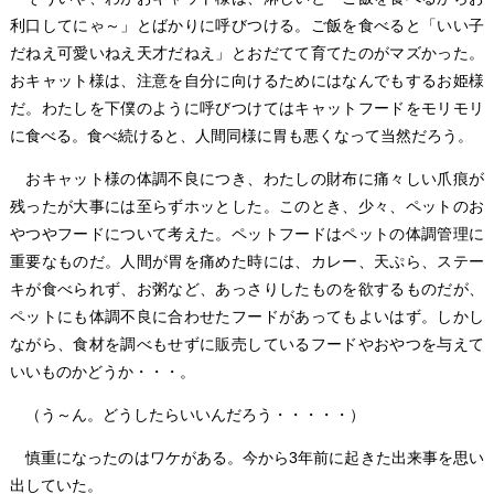
利口してにゃ～」とばかりに呼びつける。ご飯を食べると「いい子
だねえ可愛いねえ天才だねえ」とおだてて育てたのがマズかった。
おキャット様は、注意を自分に向けるためにはなんでもするお姫様
だ。わたしを下僕のように呼びつけてはキャットフードをモリモリ
に食べる。食べ続けると、人間同様に胃も悪くなって当然だろう。
おキャット様の体調不良につき、わたしの財布に痛々しい爪痕が
残ったが大事には至らずホッとした。このとき、少々、ペットのお
やつやフードについて考えた。ペットフードはペットの体調管理に
重要なものだ。人間が胃を痛めた時には、カレー、天ぷら、ステー
キが食べられず、お粥など、あっさりしたものを欲するものだが、
ペットにも体調不良に合わせたフードがあってもよいはず。しかし
ながら、食材を調べもせずに販売しているフードやおやつを与えて
いいものかどうか・・・。
（う～ん。どうしたらいいんだろう・・・・・）
慎重になったのはワケがある。今から3年前に起きた出来事を思い
出していた。