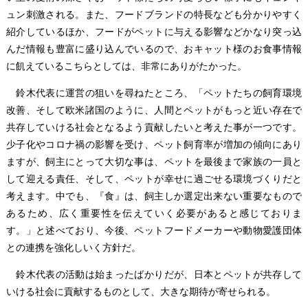
ュン刺激される。また、フードブランドの特長なども分かりやすく
紹介しているほか、フードがペットに与える影響などかなり突っ込
んだ情報も豊富に盛り込んでいるので、おキャット様のお食事情報
に飢えているこちらとしては、非常にありがたかった。
鈴木代表に運営の狙いを尋ねたところ、「ペットたちの飼育環境
改善、そして欧米諸国のように、人間とペットがもっと近い存在で
共存していける社会となるよう貢献したいと考えた事が一つです。
少子化やコロナ禍の影響を受け、ペット飼育率が増加の傾向にあり
ますが、飼主にとって大切な事は、ペットを最後まで家族の一員と
して迎える責任、そして、ペットが幸せに過ごせる環境づくりだと
考えます。中でも、『食』は、飼主しか選定出来ない重要なもので
あるため、広く重要性を伝えていく必要があると感じておりま
す。」と述べており、今後、ペットフードメーカーや動物愛護団体
との連携を強化しいく方針だ。
鈴木代表の活動は始まったばかりだが、日本とペットが共存して
いける社会に貢献するものとして、大きな期待が寄せられる。