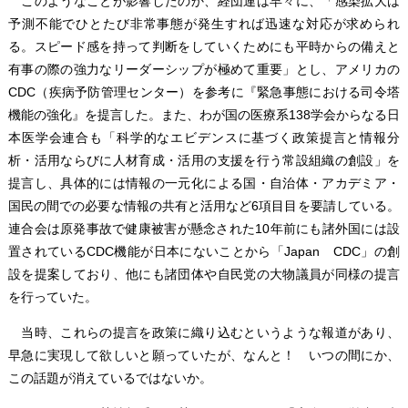
このようなことが影響したのか、経団連は早々に、「感染拡大は
予測不能でひとたび非常事態が発生すれば迅速な対応が求められ
る。スピード感を持って判断をしていくためにも平時からの備えと
有事の際の強力なリーダーシップが極めて重要」とし、アメリカの
CDC（疾病予防管理センター）を参考に『緊急事態における司令塔
機能の強化』を提言した。また、わが国の医療系138学会からなる日
本医学会連合も「科学的なエビデンスに基づく政策提言と情報分
析・活用ならびに人材育成・活用の支援を行う常設組織の創設」を
提言し、具体的には情報の一元化による国・自治体・アカデミア・
国民の間での必要な情報の共有と活用など6項目目を要請している。
連合会は原発事故で健康被害が懸念された10年前にも諸外国には設
置されているCDC機能が日本にないことから「Japan CDC」の創
設を提案しており、他にも諸団体や自民党の大物議員が同様の提言
を行っていた。
当時、これらの提言を政策に織り込むというような報道があり、
早急に実現して欲しいと願っていたが、なんと！ いつの間にか、
この話題が消えているではないか。