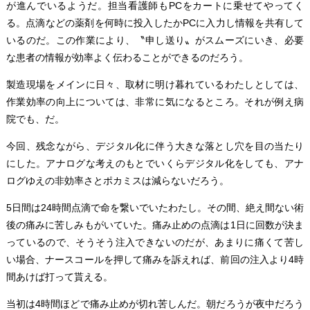
が進んでいるようだ。担当看護師もPCをカートに乗せてやってく
る。点滴などの薬剤を何時に投入したかPCに入力し情報を共有して
いるのだ。この作業により、〝申し送り〟がスムーズにいき、必要
な患者の情報が効率よく伝わることができるのだろう。
製造現場をメインに日々、取材に明け暮れているわたしとしては、
作業効率の向上については、非常に気になるところ。それが例え病
院でも、だ。
今回、残念ながら、デジタル化に伴う大きな落とし穴を目の当たり
にした。アナログな考えのもとでいくらデジタル化をしても、アナ
ログゆえの非効率さとポカミスは減らないだろう。
5日間は24時間点滴で命を繋いでいたわたし。その間、絶え間ない術
後の痛みに苦しみもがいていた。痛み止めの点滴は1日に回数が決ま
っているので、そうそう注入できないのだが、あまりに痛くて苦し
い場合、ナースコールを押して痛みを訴えれば、前回の注入より4時
間あけば打って貰える。
当初は4時間ほどで痛み止めが切れ苦しんだ。朝だろうが夜中だろう