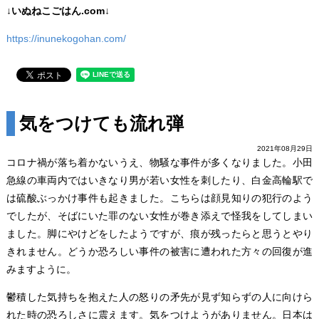
↓いぬねこごはん.com↓
https://inunekogohan.com/
気をつけても流れ弾
2021年08月29日
コロナ禍が落ち着かないうえ、物騒な事件が多くなりました。小田
急線の車両内ではいきなり男が若い女性を刺したり、白金高輪駅で
は硫酸ぶっかけ事件も起きました。こちらは顔見知りの犯行のよう
でしたが、そばにいた罪のない女性が巻き添えで怪我をしてしまい
ました。脚にやけどをしたようですが、痕が残ったらと思うとやり
きれません。どうか恐ろしい事件の被害に遭われた方々の回復が進
みますように。
鬱積した気持ちを抱えた人の怒りの矛先が見ず知らずの人に向けら
れた時の恐ろしさに震えます。気をつけようがありません。日本は