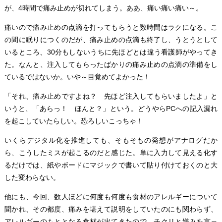
が、4時間で痛み止めが切れてしまう。ああ、痛い痛い痛い～。
痛いので痛み止めの点滴を打ってもらうと数時間はラクになる。こ
の間に眠りにつくのだが、痛み止めの点滴も終了し、うとうとして
いるところ、30分もしないうちに先ほどとは違う看護師がやってき
た。なんと、注入してもらったばかりの痛み止めの点滴の準備をし
ているではないか。いや～目覚めてよかった！
「それ、痛み止めですよね？ 先ほど注入してもらいましたよ」と
いうと、「あらっ！ ほんと？」という。どうやらPCへの記入漏れ
を起こしていたらしい。恐ろしいこっちゃ！
いくらデジタル化を推進しても、そもそもの発想がアナログだか
ら、こうしたミスが起こるのだと感じた。単に入力して見える化す
るだけでは、紙やボードにマジックで書いて貼り付けておくのと大
した変わらない。
他にも、今回、数人ほどに何度も何度も食材のアレルギーについて
聞かれ、その都度、痛みを堪えて説明をしていたのにも関わらず、
アレルギーのもととなる食材が出てきたので、チクリと嫌みを言っ