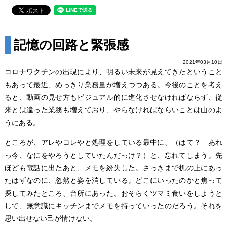
記憶の回路と緊張感
2021年03月10日
コロナワクチンの出現により、明るい未来が見えてきたということ
もあって最近、めっきり業務量が増えつつある。今後のことを考え
ると、動画の見せ方もビジュアル的に進化させなければならず、従
来とは違った業務も増えており、やらなければならいことは山のよ
うにある。
ところが、アレやコレやと処理をしている最中に、（はて？ あれ
っ今、なにをやろうとしていたんだっけ？）と、忘れてしまう。先
ほども電話に出たあと、メモを紛失した。さっきまで机の上にあっ
たはずなのに、忽然と姿を消している。どこにいったのかと焦って
探してみたところ、台所にあった。おそらくツマミ食いをしようと
して、無意識にキッチンまでメモを持っていったのだろう。それを
思い出せない己が情けない。