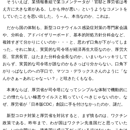
そういえば、某情報番組で某コメンテータが「官邸と厚労省は考
え方に大きな差がある。しかも仲が悪い」というようなコメントを
していたことを思い出した。う～ん、本当なのか、これは。
だから国の体制も、新型コロナウイルス感染症対策の専門家会議
や、分科会、アドバイザリーボード、基本的対処方針分科会など、
複雑すぎて分かりにくいのか・・・と、思わず口角が下がってしま
った。それに加え、実質的な司令塔が経済再生大臣なのか、厚労大
臣、官房長官、はたまた分科会会長なのか、いまいちハッキリして
おらず、実質的な司令塔が誰なのかもさっぱり分からない。口角下
がりっぱなしのへの字口で、マツコ・デラックスさんのように「な
んかさぁ～あれじゃな～い？」と呟きたくもなる。
本来ならば、厚労省が司令塔になってシンプルな体制で機動的に
この憎たらしい極悪ウイルスと戦っていくべきじゃないのか。な
ぜ、厚労省が「日本版CDC」創設に手を付けなかったのか、謎だ。
新型コロナ対策と厚労省を対比すると、まず憤るのは、ワクチン
政策である。昨年まで、わが国はワクチン先進国だと思っていた
が、いつの間にか、後進国に成り下がっているではないか。これは