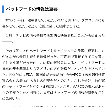
ペットフードの情報は重要
すでに3年前、連載させていただいている月刊ベルダのコラムにも
書かせていただいたが、心配に至った経緯はこうだ。
当時、テレビの情報番組で衝撃的な映像を見たことから始まった
―――。
それは飼い犬がペットフードを食べてサルモネラ菌に感染し、も
がきながら最期を迎える映像だった。可哀想で直視できず目を背け
てしまうほどだったが、この時の解説者によると、ペットフードは
日本の安全基準よりもアメリカの方が厳格だ、という旨を述べてい
た。具体的にはFDA（米国食品医薬品局）かAAFCO（米国飼料検査
官協会）の表示があるものが安全だとのこと。これを受け、わが家
のキャットフードをすぐさま確認したところ、AAFCOの表示があっ
たので安心したと同時に、日本はペットフードの情報が貧弱なこと
に気付いた。