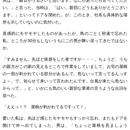
男は、「騒音がうるさいと思います。なにかあったら言ってくださ
い。」と言った。当時は、「はい。親切にどうもありがとうござい
ます。」といってドアを閉めた。が、このとき、社名も具体的な場
所も示していないのに気付いた。
直感的にモヤモヤしたものがあったが、鳥のごとく秒速で忘れた
私。ところが30分もしないうちにこの男が舞い戻ってきたではない
か。
「すみません。先ほど挨拶をした者ですが・・・。ちょうど、うち
の親方がこの家の見えるところで作業をしていまして、お宅の屋根
の一部が剥がれている部分があるんで、危ないって言ってるんっす
よ～。で、知らせて来いって言われたんです。台風が来たら危ない
からって。」と、いかにも気のいい親切な業者の言うような台詞を
並べた。
「ええっ！？ 屋根が剥がれてるですって！」
驚いた私は、先ほど感じたモヤモヤもすっかり忘れ、またもドアを
開けて外へ出てしまった。男は、「ちょっと屋根を見ましょう