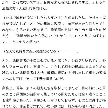
か？ これ危ないですよ。台風が来たら飛ばされますよ。」とボロ
屋根の方へ人差し指を向けた。
（台風で屋根が飛ばされたら大変だ！）と仰天した私。そりゃ～屋
根が飛ばされて、どこぞの建屋に激突し、被害が出たら目も当てら
れない。うろたえた私を見て、作業着の男はしめしめと思ったのだ
ろう、「強風が吹いたら危ないですから、ちょっと見てあげます
よ。」とニヤリと笑った。
（なんて気持ちの悪い笑顔なのだろう・・・・）。
ふと、悪徳業者の手口に似ていると感じた。シロアリ駆除でも、外
壁リフォームでも、布団でも、こうして相手の根城にまんまと足を
踏み入れた悪徳業者は大抵、最初に親切心を押し出して相手の警戒
レベルを下げ、そして不安を煽るものだ。
業務上、長年、多くの殿方たちを取材してきたが、目の前にいる男
のまとう雰囲気が普段から接している殿方たちとは全く違うことに
も違和感があった。目線がしっかりしておらず、右に左に身体が揺
れている。作業着が汚れていない割には、靴がもの凄く汚かった。