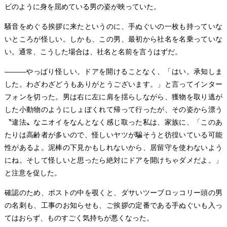
ビのように身を屈めている男の姿が映っていた。
騒音をめぐる挨拶に来たというのに、手ぬぐいの一枚も持っていな
いところが怪しい。しかも、この男、最初から社名を名乗っていな
い。通常、こうした場合は、社名と名前を言うはずだ。
―――やっぱり怪しい。ドアを開けることなく、「はい。承知しま
した。わざわざどうもありがとうございます。」と言ってインター
フォンを切った。男は右に左に肩を揺らしながら、獲物を取り逃が
した小動物のようにしょぼくれて帰って行ったが、その姿から漂う
〝違法〟なニオイをなんとなく感じ取った私は、家族に、「このあ
たりは高齢者が多いので、怪しいヤツが騙そうと彷徨いている可能
性があるよ。泥棒の下見かもしれないから、居留守を使わないよう
にね。そして怪しいと思ったら絶対にドアを開けちゃダメだよ。」
と注意を促した。
確認のため、ポストの中を覗くと、ダサいツーブロッコリー頭の男
の名刺も、工事のお知らせも、ご挨拶の定番である手ぬぐいも入っ
てはおらず、ものすごく気持ちが悪くなった。