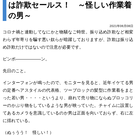
は詐欺セールス！ ～怪しい作業着
の男～
2021年06月08日
コロナ禍と連動してなにかと物騒なご時世。振り込め詐欺など相変
わらず年寄りを騙す悪い奴らが暗躍しておりますが、詐欺は振り込
め詐欺だけではないので注意が必要です。
ピンポ――――――ン。
先日のこと。
インターフォンが鳴ったので、モニターを見ると、近年イケてる男
の定番ヘアスタイルの代表格、ツーブロックの髪型に作業着をまと
った若い男・・・・というより、崩れて売り物にならぬブロッコリ
ーのかぶり物をしているような男が映っていた。チャイムに設置し
てあるカメラを意識しているのか男は正面を向いておらず、右に左
に揺れている。
（ぬぅうう！ 怪しい！）