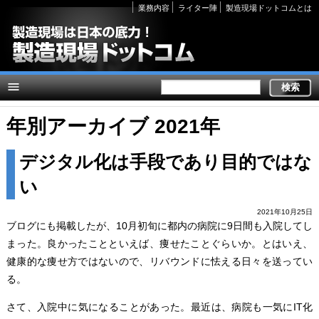
Secondary
業務内容
ライター陣
製造現場ドットコムとは
links
年別アーカイブ 2021年
デジタル化は手段であり目的ではな
い
2021年10月25日
ブログにも掲載したが、10月初旬に都内の病院に9日間も入院してし
まった。良かったことといえば、痩せたことぐらいか。とはいえ、
健康的な痩せ方ではないので、リバウンドに怯える日々を送ってい
る。
さて、入院中に気になることがあった。最近は、病院も一気にIT化