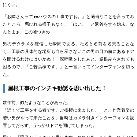
にくい。
「お隣さんって●●ハウスの工事ですね。」と適当なことを言ってみ
たところ、悪びれる様子もなく、「はい。」と返答をする始末。な
んとまぁ、この嘘つきめ！
男のデタラメを確信した瞬間である。社名と名前を名乗ることな
く、工事の具体的な場所も自ら示さないこの男の目の前にあるドア
を開けるわけにはいかぬ！ 深呼吸をしたあと、逆恨みをされても
困るので、「ご苦労様です。」と一言いってインターフォンを切っ
た。
屋根工事のインチキ勧誘を思い出した！
数年前、似たようなことがあった。
「近くで工事をする者です。ご挨拶に来ました。」と、作業着姿の
若い男がやって来たことを。当時はカメラ付きインターフォンを設
置しておらず、うっかりドアを開けてしまった。