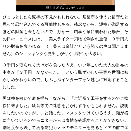
怪しすぎてめまいがします
ひょっとしたら泥棒の下見かもしれない。居留守を使うと留守だと
思って忍び込んでくる可能性もある。残念ながら、泥棒が満足する
ほどの財産も金もないので、万が一、凶暴な輩に襲われた場合、そ
の日のニュースには、「美人ライター刃物で刺され重傷 ３千円入
りの財布を奪われる」（←美人は余計だという怒りの声は聞こえま
せん）のショッキングな見出しが付く可能性が大きい。
３千円を取られて大けがを負ったうえ、いい年こいた大人の財布の
中身が「３千円しかなかった。」という恥ずかしい事実を世間に知
らしめかねないので、しぶしぶインターフォン越しに対応すること
にした。
男は横を向いて肩を揺らしながら、「ご近所で工事をするのでご挨
拶に来ました。騒音等でご迷惑をおかけするかもしれません。説明
をしたいのですが。」と話した。マスクをつけているうえ、顔が横
に向いているのでモニターからは表情を確認することができない。
別角度から映してある防犯カメラのモニターを見るとドアの前でエ