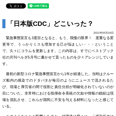
「日本版CDC」どこいった？
2021年05月16日
緊急事態宣言も3度目となると、もう、我慢の限界！ 度重なる変
更等で、うっかりミスも増加する己が悩ましい・・・ということ
で、久々にコラムを更新します。この内容は、すでにベストブック
社の月刊ベルダ5月号に書かせて貰ったものを少々アレンジしていま
す。
最初の新型コロナ緊急事態宣言から1年が経過した。当時はクルー
ズ船内の感染でのドタバタが毎日のようにニュースで流されるた
び、現場と厚労省の間で役割と責任分担が明確化されていないのが
目についた。非常時における指揮命令系統の欠如や情報の錯綜は現
場を混乱させ、これらが国民に不安を与える材料になったと感じて
いる。