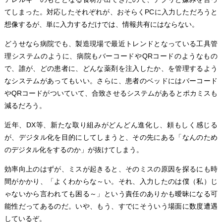
てしまった。対応したそれぞれが、おそらくPCに入力しただろうと
想像するが、単に入力するだけでは、情報共有にはならない。
どうせなら病院でも、製造現場で最近トレンドとなっている工具管
理システムのように、病院もバーコードやQRコードのようなもの
で、誰が、どの患者に、どんな薬剤を注入したか、を管理するよう
なシステムがあってもいい。さらに、患者のベッドにはバーコード
やQRコードがついていて、合致させるシステムがあるとポカミスも
減るだろう。
近年、DX等、新たな取り組みがどんどん進化し、頼もしく感じる
が、デジタル化を目的にしてしまうと、その先にある「なんのため
のデジタル化をするのか」が抜けてしまう。
効率向上のはずが、ミスが起きると、そのミスの原因を探るにも時
間がかかり、「よくわからな～い。それ、入力したのは僕（私）じ
ゃないから言われても困る～」という責任のありかも曖昧になる可
能性だってあるのだ。いや、もう、すでにそういう場面に数度遭遇
しているぞ。