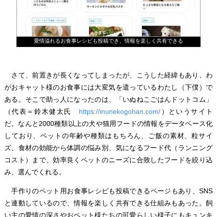
愛情溢れるお食事レシピも投稿でき、情報を楽しく共有できる
さて、前置きが長くなってしまったが、こうした経緯もあり、わ
がおキャット様のお食事には大変気を遣っているわたし（下僕）で
ある。そこで助っ人になったのは、「いぬねこごはんドットコム」
（代表＝鈴木健太氏
https://inunekogohan.com/
）というサイト
だ。なんと2000種類以上の犬や猫用フードの情報をデータベース化
しており、ペットの年齢や種類はもちろん、ご飯の素材、粒サイ
ズ、食材の効能から体調の悩み別、気になるフード代（ランニング
コスト）まで、効率良くペットのニーズに合致したフードを絞り込
み、選んでくれる。
手作りのペット用お食事レシピも投稿できるページもあり、SNS
と連動しているので、情報を楽しく共有できる仕組みもあった。飼
い主の愛情の深さやおペット様たちの可愛らしい様子にもキュンキ