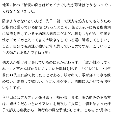
他国に比べて治安の良さはピカイチでしたが最近はそうもいってい
られなくなりました。
防ぎようがないといえば、先日、朝一で漢方を処方してもらうため
定期的に通っている病院に行ったところ、某ビル20Fにある疾患別
に診療を設けている予約制の病院にゲホゲホ咳をしながら、初老男
性がズカズカと入ってきて大騒ぎをしている場に遭遇してしまいま
した。自分でも悪運が強いと常々思っているのですが、こういうヒ
キの強さもあるんですね（笑）
他の人が受け付けをしているのにもかかわらず、「誰か対応してく
れ～」と言わんばかりに近くにいた職員を呼び、「ゲホゲホ・・1年
前に●●先生に診て貰ったことがある。咳が出て、喉が痛くて水も飲
めない。診察して欲しい。ゲホゲホゲホ」。周囲に人がいてもお構
いなしです。
入り口にはデカデカと張り紙（←熱や咳、鼻水、喉の痛みのある方
はご連絡くださいというアレ）を無視して入室し、切羽詰まった様
子で訴える症状から、流行病の嫌な予感がします。こちらは7月中に