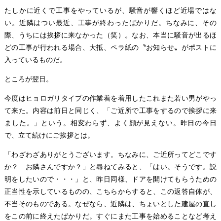
たしかに近くで工事をやっているが、騒音が響くほど近場ではな
い。近隣はつい最近、工事が終わったばかりだ。ちなみに、その
際、うちには挨拶に来なかった（笑）。なお、本当に騒音が出るほ
どの工事が行われる場合、大抵、ペラ紙の〝お知らせ〟がポストに
入っているものだ。
ところが翌日。
今度はヒョロガリタイプの作業着を着用したこれまた若い男がやっ
て来た。内容は前日と同じく、「ご近所で工事をするので挨拶に来
ました。」という。相変わらず、よく顔が見えない。昨日の今日
で、立て続けにご挨拶とは。
「わざわざありがとうございます。ちなみに、ご近所ってどこです
か？ お隣さんですか？」と尋ねてみると、「はい。そうです。説
明をしたいので・・・」と、昨日同様、ドアを開けてもらうための
正当性を示しているものの、こちらからすると、この返答自体が、
不当そのものである。なぜなら、近隣は、ちょいとした建屋の直し
をこの前に終えたばかりだ。すぐにまた工事を始めることなど考え