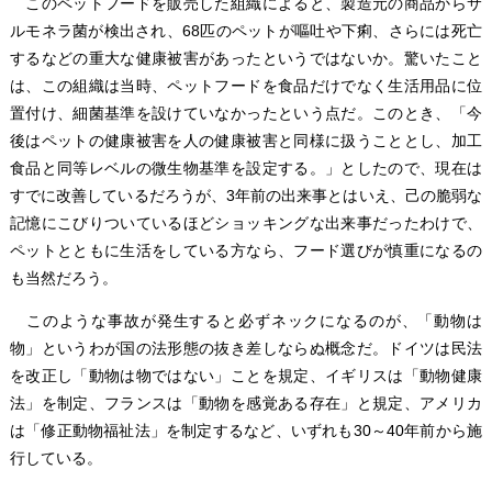
このペットフードを販売した組織によると、製造元の商品からサ
ルモネラ菌が検出され、68匹のペットが嘔吐や下痢、さらには死亡
するなどの重大な健康被害があったというではないか。驚いたこと
は、この組織は当時、ペットフードを食品だけでなく生活用品に位
置付け、細菌基準を設けていなかったという点だ。このとき、「今
後はペットの健康被害を人の健康被害と同様に扱うこととし、加工
食品と同等レベルの微生物基準を設定する。」としたので、現在は
すでに改善しているだろうが、3年前の出来事とはいえ、己の脆弱な
記憶にこびりついているほどショッキングな出来事だったわけで、
ペットとともに生活をしている方なら、フード選びが慎重になるの
も当然だろう。
このような事故が発生すると必ずネックになるのが、「動物は
物」というわが国の法形態の抜き差しならぬ概念だ。ドイツは民法
を改正し「動物は物ではない」ことを規定、イギリスは「動物健康
法」を制定、フランスは「動物を感覚ある存在」と規定、アメリカ
は「修正動物福祉法」を制定するなど、いずれも30～40年前から施
行している。