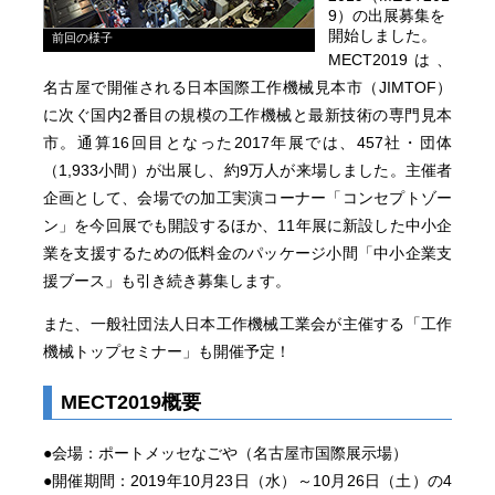
9）の出展募集を
開始しました。
前回の様子
MECT2019は、
名古屋で開催される日本国際工作機械見本市（JIMTOF）
に次ぐ国内2番目の規模の工作機械と最新技術の専門見本
市。通算16回目となった2017年展では、457社・団体
（1,933小間）が出展し、約9万人が来場しました。主催者
企画として、会場での加工実演コーナー「コンセプトゾー
ン」を今回展でも開設するほか、11年展に新設した中小企
業を支援するための低料金のパッケージ小間「中小企業支
援ブース」も引き続き募集します。
また、一般社団法人日本工作機械工業会が主催する「工作
機械トップセミナー」も開催予定！
MECT2019概要
●会場：ポートメッセなごや（名古屋市国際展示場）
●開催期間：2019年10月23日（水）～10月26日（土）の4