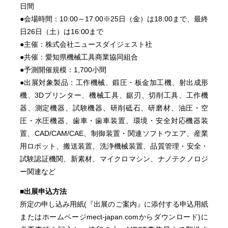
日間
●会場時間：10:00～17:00※25日（金）は18:00まで、最終
日26日（土）は16:00まで
●主催：株式会社ニュースダイジェスト社
●共催：愛知県機械工具商業協同組合
●予測開催規模：1,700小間
●出展対象製品：工作機械、鍛圧・板金加工機、射出成形
機、3Dプリンター、機械工具、鋸刃、切削工具、工作機
器、測定機器、試験機器、研削砥石、研磨材、油圧・空
圧・水圧機器、歯車・歯車装置、環境・安全対応機器装
置、CAD/CAM/CAE、制御装置・関連ソフトウエア、産業
用ロボット、搬送装置、洗浄機械装置、品質管理・安全・
試験認証機関、新素材、マイクロマシン、ナノテクノロジ
ー関連など
■出展申込方法
所定の申し込み用紙(『出展のご案内』に添付する申込用紙
またはホームページmect-japan.comからダウンロード)に