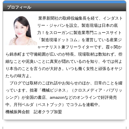
プロフィール
業界新聞社の取締役編集長を経て、インダスト
リー・ジャパンを設立。製造現場は日本の底
力！をスローガンに製造業専門ニュースサイト
「製造現場ドットコム」を運営している産業ジ
ャーナリスト兼フリーライターです。霞ヶ関か
ら錦糸町まで守備範囲が広いのが特長。現場取材は数知れず。些
細なことや泥臭いことに真実が隠れているのを知り、今では何よ
り本当のことを言うのが大好き。いつも働く女性と頑張るオヤジ
たちの味方よ。
ブログでは取材のこぼれ話やお知らせのほか、日常のことを綴
っています。拙著「機械ビジネス」（クロスメディア・パブリッ
シング）が全国の書店、amazonなどのオンラインで好評発売
中。月刊ベルダ（ベストブック）でコラムを連載中。
機械振興会館 記者クラブ加盟