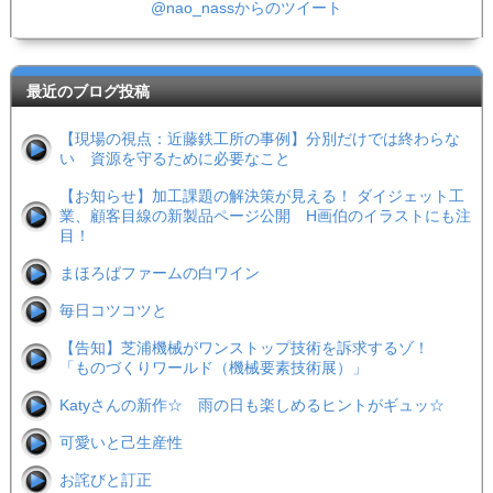
@nao_nassからのツイート
最近のブログ投稿
【現場の視点：近藤鉄工所の事例】分別だけでは終わらな
い 資源を守るために必要なこと
【お知らせ】加工課題の解決策が見える！ ダイジェット工
業、顧客目線の新製品ページ公開 H画伯のイラストにも注
目！
まほろばファームの白ワイン
毎日コツコツと
【告知】芝浦機械がワンストップ技術を訴求するゾ！
「ものづくりワールド（機械要素技術展）」
Katyさんの新作☆ 雨の日も楽しめるヒントがギュッ☆
可愛いと己生産性
お詫びと訂正