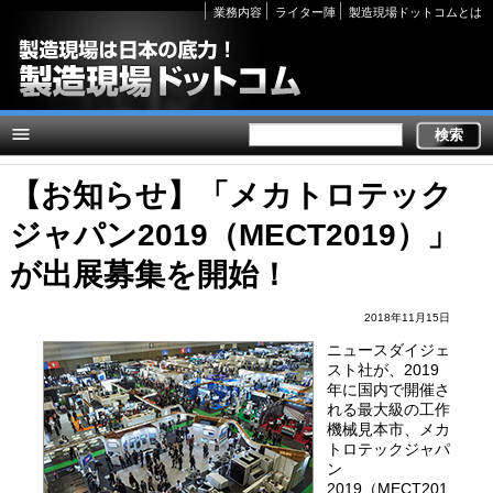
Secondary
業務内容
ライター陣
製造現場ドットコムとは
links
【お知らせ】「メカトロテック
ジャパン2019（MECT2019）」
が出展募集を開始！
2018年11月15日
ニュースダイジェ
スト社が、2019
年に国内で開催さ
れる最大級の工作
機械見本市、メカ
トロテックジャパ
ン
2019（MECT201