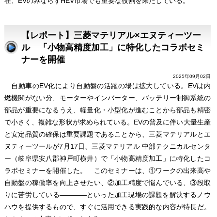
在、EVのみならずHEV市場でも重要な役割を果たしている。
【レポート】三菱マテリアル×エヌティーツー
ル 「小物高精度加工」に特化したコラボセミ
ナーを開催
2025年09月02日
自動車のEV化により自動盤の活躍の場は拡大している。EVは内
燃機関がない分、モーターやインバーター、バッテリー制御系統の
部品が重要になるうえ、軽量化・小型化が進むことから部品も精密
で小さく、複雑な形状が求められている。EVの普及に伴い大量生産
と安定品質の確保は重要課題であることから、三菱マテリアルとエ
ヌティーツールが7月17日、三菱マテリアル 中部テクニカルセンタ
ー（岐阜県安八郡神戸町横井）で「小物高精度加工」に特化したコ
ラボセミナーを開催した。 このセミナーは、①ワークの出来高や
自動盤の稼働率を向上させたい、②加工精度で悩んでいる、③段取
りに苦労している――――といった加工現場の課題を解決するノウ
ハウを提供するもので、すぐに活用できる実践的な内容が特長だ。