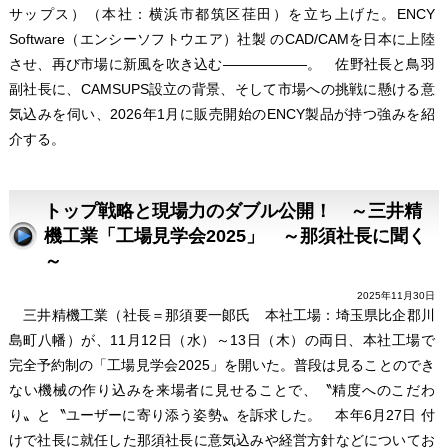
サップス）（本社：横浜市都筑区荏田）を立ち上げた。ENCY
Software（エンシーソフトウエア）社製 のCAD/CAMを日本に上陸
させ、再び市場に新風を吹き込む――――――。 佐野社長と鳥羽
副社長に、CAMSUPS設立の背景、そして市場への挑戦に懸ける意
気込みを伺い、2026年1月に販売開始のENCY製品が持つ強みを紹
介する。
トップ戦略と現場力のダブル公開！ ～三井精
機工業「工場見学会2025」 ～那須社長に聞く
～
2025年11月30日
三井精機工業（社長＝那須要一郞氏 本社工場：埼玉県比企郡川
島町八幡）が、11月12日（水）～13日（木）の両日、本社工場で
完全予約制の「工場見学会2025」を開いた。普段は見ることのでき
ない機械の作り込みを来場者に見せることで、〝精度へのこだわ
り〟と〝ユーザーに寄り添う姿勢〟を訴求した。 本年6月27日 付
けで社長に就任した那須社長に意気込みや経営方針などについてお