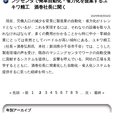
ングセンタで簡単自動化・省力化を提案するユ
キワ精工 酒巻社長に聞く
2025年08月04日
現在、労働人口の減少を背景に製造業の自動化・省力化がトレン
ドとなっているが、これを実現するには、それなりの設備を取り入
れなければならず、多くの費用がかかることから特に中小・零細企
業にとっては依然としてハードルが高い傾向にある。ユキワ精工
（社長＝酒巻弘和氏 本社：新潟県小千谷市千谷）では、こうした
製造現場の声を受け、既存のマシニングセンタでワークの自動交換
に貢献するシステムを提供し、反響を呼んでいる。同社の工場を見
学するとともに、酒巻社長に簡素化した自動化・省人化システムを
提供するに至った経緯を伺った。
ペ
先
前
ペ
1
ペ
3
ペ
4
ペ
5
ペ
6
ペ
7
ペ
8
ペ
9
次
最
« 先頭
‹ 前
2
…
次 ›
最終 »
ー
頭
ペ
ー
ー
ー
ー
ー
ー
ー
ー
ペ
終
ジ
ペ
ー
ジ
ジ
ジ
ジ
ジ
ジ
ジ
ジ
ー
ペ
送
ー
ジ
ジ
ー
年別アーカイブ
り
ジ
ジ