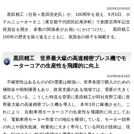
2025年10月03日
黒田精工（社長＝黒田浩史氏）が、100周年を迎え、9月5日、ホ
テルニューオータニ（東京都千代田区紀尾井町）で創業百周年記念
祝賀会を開き、多数の関係者がお祝いにかけつけた。 黒田精工
100年の歴史を振り返るとともに、祝賀会の様子を掲載する。
黒田精工 世界最大級の高速精密プレス機でモ
ーターコアの生産性を飛躍的に向上
2025年09月19日
不確実性はあるもののEV需要は根強い。世界各国で購入のための
補助金や税制優遇もあり、政策支援のある地域では、需要が大きく
拡大している。こうした時流を背景に黒田精工が同社長野工場に世
界最大級の高速精密プレス機を導入し、本年3月に稼働させた。こ
れにより、自動車用モーターコアの生産性を飛躍的に向上してお
り、電動車用モーター市場での地位を獲得している。モーター効率
の向上や損失低減、軽量化に大きく寄与している同社の技術は、現