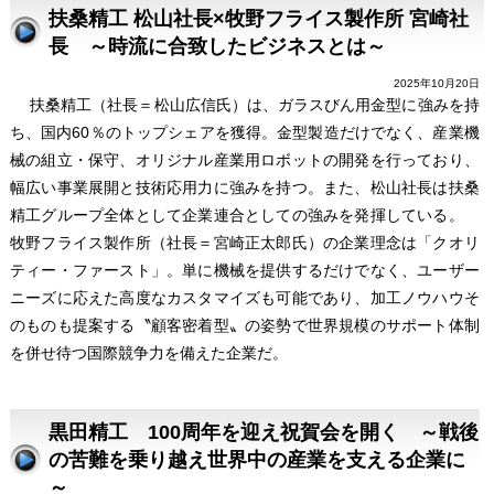
扶桑精工 松山社長×牧野フライス製作所 宮崎社
長 ～時流に合致したビジネスとは～
2025年10月20日
扶桑精工（社長＝松山広信氏）は、ガラスびん用金型に強みを持
ち、国内60％のトップシェアを獲得。金型製造だけでなく、産業機
械の組立・保守、オリジナル産業用ロボットの開発を行っており、
幅広い事業展開と技術応用力に強みを持つ。また、松山社長は扶桑
精工グループ全体として企業連合としての強みを発揮している。
牧野フライス製作所（社長＝宮崎正太郎氏）の企業理念は「クオリ
ティー・ファースト」。単に機械を提供するだけでなく、ユーザー
ニーズに応えた高度なカスタマイズも可能であり、加工ノウハウそ
のものも提案する〝顧客密着型〟の姿勢で世界規模のサポート体制
を併せ待つ国際競争力を備えた企業だ。
黒田精工 100周年を迎え祝賀会を開く ～戦後
の苦難を乗り越え世界中の産業を支える企業に
～