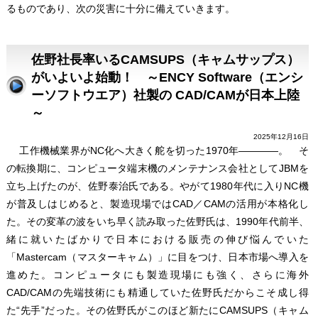
るものであり、次の災害に十分に備えていきます。
佐野社長率いるCAMSUPS（キャムサップス）
がいよいよ始動！ ～ENCY Software（エンシ
ーソフトウエア）社製の CAD/CAMが日本上陸
～
2025年12月16日
工作機械業界がNC化へ大きく舵を切った1970年――――。 そ
の転換期に、コンピュータ端末機のメンテナンス会社としてJBMを
立ち上げたのが、佐野泰治氏である。やがて1980年代に入りNC機
が普及しはじめると、製造現場ではCAD／CAMの活用が本格化し
た。その変革の波をいち早く読み取った佐野氏は、1990年代前半、
緒に就いたばかりで日本における販売の伸び悩んでいた
「Mastercam（マスターキャム）」に目をつけ、日本市場へ導入を
進めた。コンピュータにも製造現場にも強く、さらに海外
CAD/CAMの先端技術にも精通していた佐野氏だからこそ成し得
た“先手”だった。その佐野氏がこのほど新たにCAMSUPS（キャム