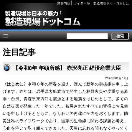
Secondary
業務内容
ライター陣
製造現場ドットコムとは
links
注目記事
【令和8年 年頭所感】 赤沢亮正 経済産業大臣
2026年01月01日
〈はじめに〉
令和８年の新春を迎え、謹んで新年の御挨拶を申し上
げます。昨年は、岩手県大船渡市で発生した林野火災や度重なる豪
雨・台風、青森県東方沖を震源とする地震をはじめとして、多くの
自然災害が発生した一年でした。被災されたすべての皆様にお見舞
いを申し上げるとともに、なりわいの再建に全力を尽くします。防
災は私のライフワークであり、国家の生命線に関わる課題と考え、
心血を注いで取り組んできました。天災は忘れる間もなくやってく