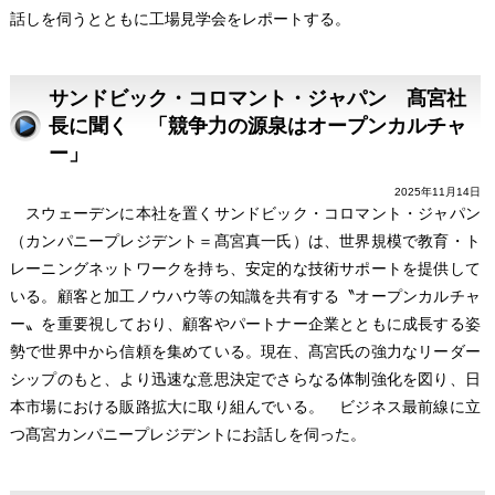
話しを伺うとともに工場見学会をレポートする。
サンドビック・コロマント・ジャパン 髙宮社
長に聞く 「競争力の源泉はオープンカルチャ
ー」
2025年11月14日
スウェーデンに本社を置くサンドビック・コロマント・ジャパン
（カンパニープレジデント＝髙宮真一氏）は、世界規模で教育・ト
レーニングネットワークを持ち、安定的な技術サポートを提供して
いる。顧客と加工ノウハウ等の知識を共有する〝オープンカルチャ
ー〟を重要視しており、顧客やパートナー企業とともに成長する姿
勢で世界中から信頼を集めている。現在、髙宮氏の強力なリーダー
シップのもと、より迅速な意思決定でさらなる体制強化を図り、日
本市場における販路拡大に取り組んでいる。 ビジネス最前線に立
つ髙宮カンパニープレジデントにお話しを伺った。